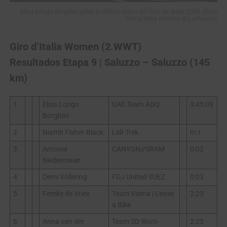
Elisa Longo Borghini ganó la última etapa del Giro de Italia 2026. (Foto
Giro d’Italia Women © LaPresse)
Giro d’Italia Women (2.WWT)
Resultados Etapa 9 | Saluzzo – Saluzzo (145
km)
1
Elisa Longo
UAE Team ADQ
3:45:09
Borghini
2
Niamh Fisher-Black
Lidl-Trek
m.t.
3
Antonia
CANYON//SRAM
0:02
Niedermaier
4
Demi Vollering
FDJ United-SUEZ
0:03
5
Femke de Vries
Team Visma | Lease
2:23
a Bike
6
Anna van der
Team SD Worx-
2:23