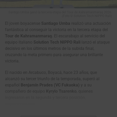
Santigo Umba ganó la tercera etapa del Tour de Kahramanmaraş 2026.
(Foto © Solution Tech NIPPO Rali)
El joven boyacense
Santiago Umba
realizó una actuación
fantástica al conseguir la victoria en la tercera etapa del
Tour de Kahramanmaraş
. El escarabajo al servicio del
equipo italiano
Solution Tech NIPPO Rali
lanzó el ataque
decisivo en los últimos metros de la subida final,
cruzando la meta primero para asegurar una brillante
victoria.
El nacido en Arcabuco, Boyacá, hace 23 años, que
alcanzó su tercer triunfo de la temporada, superó al
español
Benjamín Prades (VC Fukuoka)
y a su
compañero de equipo
Kyrylo Tsarenko
, quienes
ingresaron en la segunda y tercera posición,
respectivamente.
En lo relacionado con la clasificación general, los