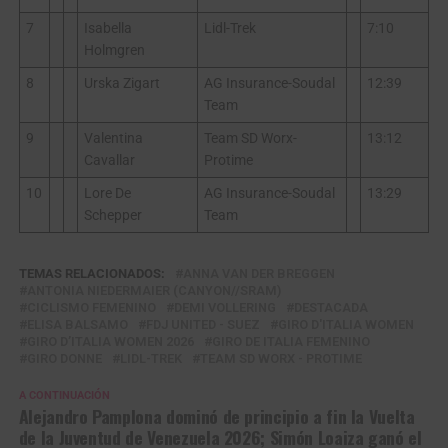
7
Isabella
Lidl-Trek
7:10
Holmgren
8
Urska Zigart
AG Insurance-Soudal
12:39
Team
9
Valentina
Team SD Worx-
13:12
Cavallar
Protime
10
Lore De
AG Insurance-Soudal
13:29
Schepper
Team
TEMAS RELACIONADOS:
ANNA VAN DER BREGGEN
ANTONIA NIEDERMAIER (CANYON//SRAM)
CICLISMO FEMENINO
DEMI VOLLERING
DESTACADA
ELISA BALSAMO
FDJ UNITED - SUEZ
GIRO D'ITALIA WOMEN
GIRO D’ITALIA WOMEN 2026
GIRO DE ITALIA FEMENINO
GIRO DONNE
LIDL-TREK
TEAM SD WORX - PROTIME
A CONTINUACIÓN
Alejandro Pamplona dominó de principio a fin la Vuelta
de la Juventud de Venezuela 2026; Simón Loaiza ganó el