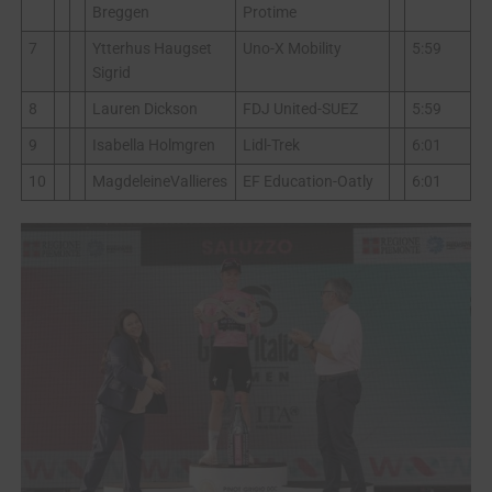
Breggen
Protime
7
Ytterhus Haugset
Uno-X Mobility
5:59
Sigrid
8
Lauren Dickson
FDJ United-SUEZ
5:59
9
Isabella Holmgren
Lidl-Trek
6:01
10
MagdeleineVallieres
EF Education-Oatly
6:01