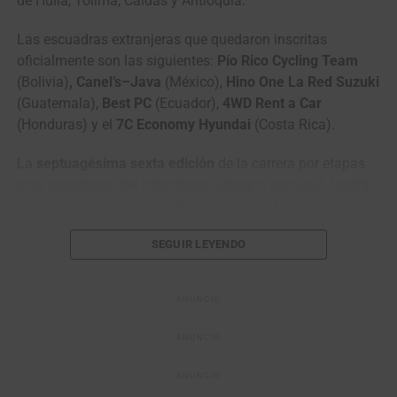
de Huila, Tolima, Caldas y Antioquia.
Las escuadras extranjeras que quedaron inscritas
oficialmente son las siguientes:
Pío Rico Cycling Team
(Bolivia)
, Canel’s–Java
(México),
Hino One La Red Suzuki
(Guatemala),
Best PC
(Ecuador),
4WD Rent a Car
(Honduras) y el
7C Economy Hyundai
(Costa Rica).
La
septuagésima sexta edición
de la carrera por etapas
más importante del calendario ciclístico nacional, tendrá
un exigente trazado de 1.473 kilómetros.
La competencia
contará con nueve etapas
, distribuidas entre jornadas
SEGUIR LEYENDO
para velocistas, recorridos de media y alta montaña, una
exigente contrarreloj individual y un circuito de cierre en
Medellín, que definirá al sucesor de
Rodrigo Contreras
,
ANUNCIO
actual bicampeón de la carrera.
ANUNCIO
A continuación, la
Revista Mundo Ciclístico
presenta las
nóminas de los equipos que aparecen preinscritas
ANUNCIO
oficialmente para la versión 76 de la ronda colombiana.