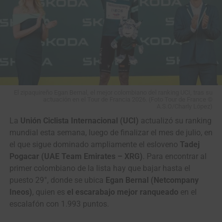
2
Benjamín
VC Fukuoka
m.t.
Prades
3
Kyrylo
Solution Tech NIPPO Rali
0:02
Tsarenko
4
Rein
Kinan Racing Team
0:02
Taaramäe
5
Awet Aman
Istanbul Team
0:02
El zipaquireño Egan Bernal, el mejor colombiano del ranking UCI, tras su
actuación en el Tour de Francia 2026. (Foto Tour de France ©
A.S.O/Charly López)
6
Adne van
Terengganu Cycling Team
0:22
Engelen
La
Unión Ciclista Internacional (UCI)
actualizó su ranking
mundial esta semana, luego de finalizar el mes de julio, en
7
Daniil
Team Vino – North
0:37
el que sigue dominado ampliamente el esloveno
Tadej
Pronskiy
Qazaqstan Region
Pogacar (UAE Team Emirates – XRG)
. Para encontrar al
8
Mathias
Terengganu Cycling Team
0:48
primer colombiano de la lista hay que bajar hasta el
Bregnhøj
puesto 29°, donde se ubica
Egan Bernal (Netcompany
9
Fergus
Terengganu Cycling Team
1:33
Ineos)
, quien es
el escarabajo mejor ranqueado
en el
Browning
escalafón con 1.993 puntos.
10
Jo
Kinan Racing Team
,,