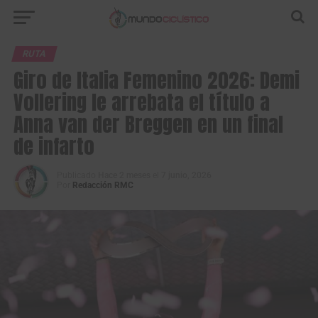
RUTA
Giro de Italia Femenino 2026: Demi
Vollering le arrebata el título a
Anna van der Breggen en un final
de infarto
Publicado
Hace 2 meses
el
7 junio, 2026
Por
Redacción RMC