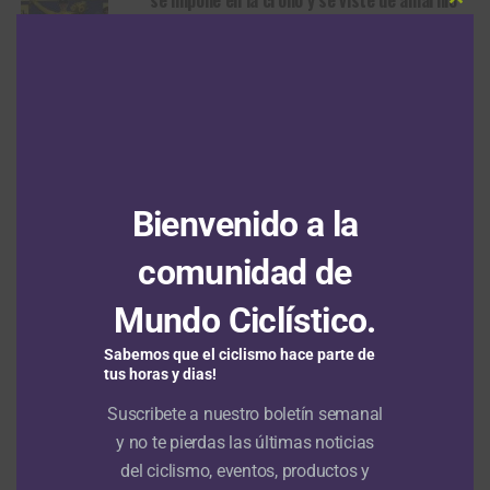
se impone en la crono y se viste de amarillo
Clos
this
modu
Tour de Polonia: Jonathan Milan repite la
dosis en el segundo duelo de velocistas con
Juan Sebastián Molano 16°
Tour de Francia Femenino 2026: Sigrid
Haugset da el batacazo en la tercera etapa
Bienvenido a la
y se pone líder
comunidad de
Tour de Polonia: victoria de Jonathan Milan
en la jornada inaugural con Juan Sebastián
Mundo Ciclístico.
Molano en el top 5
Sabemos que el ciclismo hace parte de
tus horas y dias!
Suscribete a nuestro boletín semanal
y no te pierdas las últimas noticias
RUTA
del ciclismo, eventos, productos y
Santiago Umba consigue una