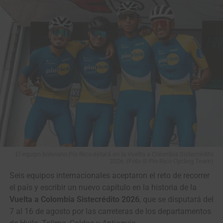
Posiciones de los Colombianos en el Ranking
Prades
Team
UCI
8
Fergus
Terengganu Cycling
2:33
Browning
Team
9
Jo Hashikawa
Kinan Racing Team
2:36
10
Gerard
VC Fukuoka
2:52
Ledesma
El equipo boliviano Pío Rico estará en la Vuelta a Colombia Sistecrédito
Otros Nacionales en el Escalafón
2026. (Foto © Pío Rico Cycling Team)
Seis equipos internacionales aceptaron el reto de recorrer
el país y escribir un nuevo capítulo en la historia de la
Vuelta a Colombia Sistecrédito 2026
, que se disputará del
7 al 16 de agosto por las carreteras de los departamentos