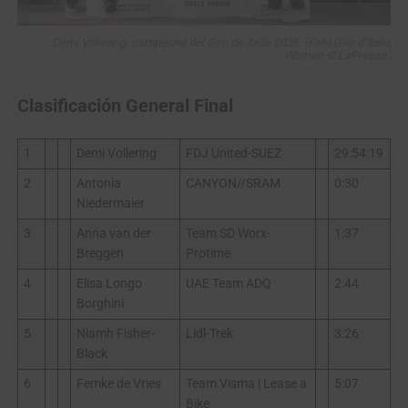
Demi Vollering, campeona del Giro de Italia 2026. (Foto Giro d’Italia
Women © LaPresse)
Clasificación General Final
1
Demi Vollering
FDJ United-SUEZ
29:54:19
2
Antonia
CANYON//SRAM
0:30
Niedermaier
3
Anna van der
Team SD Worx-
1:37
Breggen
Protime
4
Elisa Longo
UAE Team ADQ
2:44
Borghini
5
Niamh Fisher-
Lidl-Trek
3:26
Black
6
Femke de Vries
Team Visma | Lease a
5:07
Bike