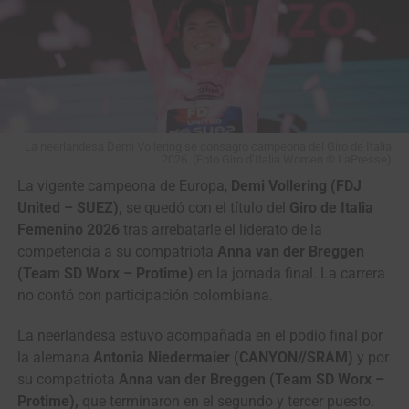
La neerlandesa Demi Vollering se consagró campeona del Giro de Italia
2026. (Foto Giro d’Italia Women © LaPresse)
La vigente campeona de Europa,
Demi Vollering (FDJ
United – SUEZ),
se quedó con el título del
Giro de Italia
Femenino 2026
tras arrebatarle el liderato de la
competencia a su compatriota
Anna van der Breggen
(Team SD Worx – Protime)
en la jornada final. La carrera
no contó con participación colombiana.
La neerlandesa estuvo acompañada en el podio final por
la alemana
Antonia Niedermaier (CANYON//SRAM)
y por
su compatriota
Anna van der Breggen (Team SD Worx –
Protime),
que terminaron en el segundo y tercer puesto.