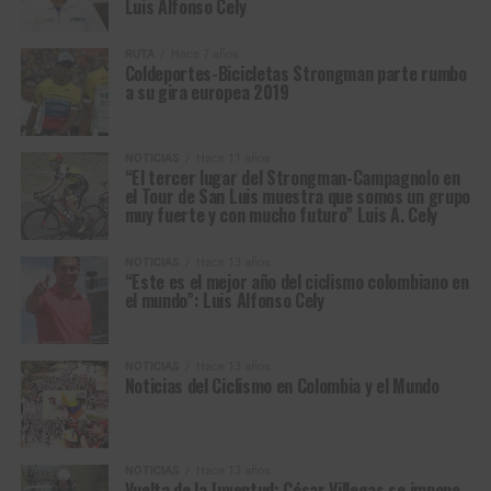
Luis Alfonso Cely
RUTA
Hace 7 años
Coldeportes-Bicicletas Strongman parte rumbo
a su gira europea 2019
NOTICIAS
Hace 11 años
“El tercer lugar del Strongman-Campagnolo en
el Tour de San Luis muestra que somos un grupo
muy fuerte y con mucho futuro” Luis A. Cely
NOTICIAS
Hace 13 años
“Este es el mejor año del ciclismo colombiano en
el mundo”: Luis Alfonso Cely
NOTICIAS
Hace 13 años
Noticias del Ciclismo en Colombia y el Mundo
NOTICIAS
Hace 13 años
Vuelta de la Juventud: César Villegas se impone