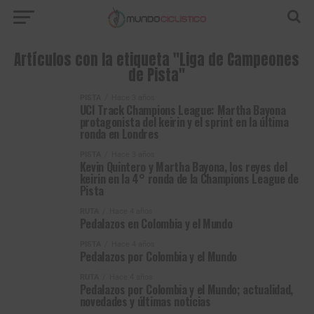
Artículos con la etiqueta "Liga de Campeones
de Pista"
PISTA
Hace 3 años
UCI Track Champions League: Martha Bayona
protagonista del keirin y el sprint en la última
ronda en Londres
PISTA
Hace 3 años
Kevin Quintero y Martha Bayona, los reyes del
keirin en la 4° ronda de la Champions League de
Pista
RUTA
Hace 4 años
Pedalazos en Colombia y el Mundo
PISTA
Hace 4 años
Pedalazos por Colombia y el Mundo
RUTA
Hace 4 años
Pedalazos por Colombia y el Mundo; actualidad,
novedades y últimas noticias