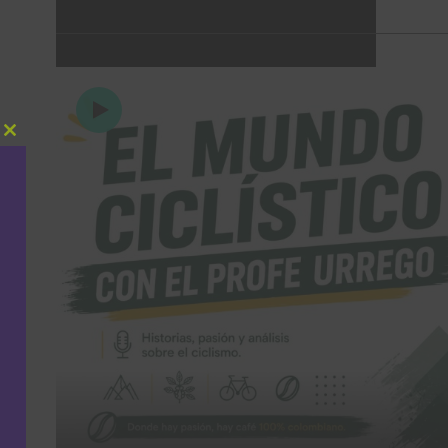
Close
this
module