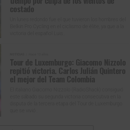
tiempo por culpa de los vientos de
costado
Un lunes redondo fue el que tuvieron los hombres del
Belkin Pro Cycling en el ciclismo de élite, ya que a la
victoria del español Luis...
Gracias, no quiero ser parte de la comunidad
NOTICIAS
Hace 13 años
Tour de Luxemburgo: Giacomo Nizzolo
repitió victoria. Carlos Julián Quintero
el mejor del Team Colombia
El italiano Giacomo Nizzolo (RadioShack) consiguió
este sábado su segunda victoria consecutiva en la
disputa de la tercera etapa del Tour de Luxemburgo
que se vivió...