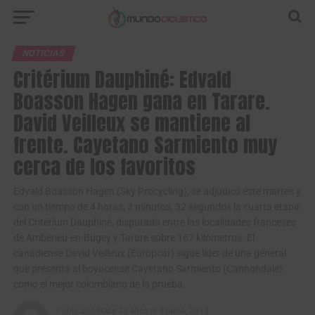
NOTICIAS
Critérium Dauphiné: Edvald
Boasson Hagen gana en Tarare.
David Veilleux se mantiene al
frente. Cayetano Sarmiento muy
cerca de los favoritos
Edvald Boasson Hagen (Sky Procycling), se adjudicó este martes y
con un tiempo de 4 horas, 3 minutos, 32 segundos la cuarta etapa
del Critérium Dauphiné, disputada entre las localidades franceses
de Amberieu-en-Bugey y Tarare sobre 167 kilómetros. El
canadiense David Veilleux (Europcar) sigue líder de una general
que presenta al boyacense Cayetano Sarmiento (Cannondale)
como el mejor colombiano de la prueba.
Publicado
Hace 13 años
el
4 junio, 2013