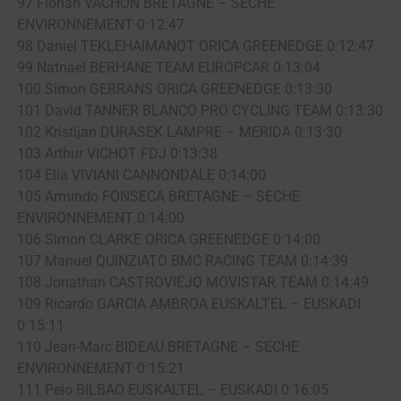
97 Florian VACHON BRETAGNE – SECHE
ENVIRONNEMENT 0:12:47
98 Daniel TEKLEHAIMANOT ORICA GREENEDGE 0:12:47
99 Natnael BERHANE TEAM EUROPCAR 0:13:04
100 Simon GERRANS ORICA GREENEDGE 0:13:30
101 David TANNER BLANCO PRO CYCLING TEAM 0:13:30
102 Kristijan DURASEK LAMPRE – MERIDA 0:13:30
103 Arthur VICHOT FDJ 0:13:38
104 Elia VIVIANI CANNONDALE 0:14:00
105 Armindo FONSECA BRETAGNE – SECHE
ENVIRONNEMENT 0:14:00
106 Simon CLARKE ORICA GREENEDGE 0:14:00
107 Manuel QUINZIATO BMC RACING TEAM 0:14:39
108 Jonathan CASTROVIEJO MOVISTAR TEAM 0:14:49
109 Ricardo GARCIA AMBROA EUSKALTEL – EUSKADI
0:15:11
110 Jean-Marc BIDEAU BRETAGNE – SECHE
ENVIRONNEMENT 0:15:21
111 Peio BILBAO EUSKALTEL – EUSKADI 0:16:05