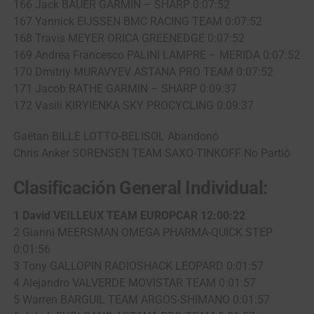
166 Jack BAUER GARMIN – SHARP 0:07:52
167 Yannick EIJSSEN BMC RACING TEAM 0:07:52
168 Travis MEYER ORICA GREENEDGE 0:07:52
169 Andrea Francesco PALINI LAMPRE – MERIDA 0:07:52
170 Dmitriy MURAVYEV ASTANA PRO TEAM 0:07:52
171 Jacob RATHE GARMIN – SHARP 0:09:37
172 Vasili KIRYIENKA SKY PROCYCLING 0:09:37
Gaëtan BILLE LOTTO-BELISOL Abandonó
Chris Anker SORENSEN TEAM SAXO-TINKOFF No Partió
Clasificación General Individual:
1 David VEILLEUX TEAM EUROPCAR 12:00:22
2 Gianni MEERSMAN OMEGA PHARMA-QUICK STEP
0:01:56
3 Tony GALLOPIN RADIOSHACK LEOPARD 0:01:57
4 Alejandro VALVERDE MOVISTAR TEAM 0:01:57
5 Warren BARGUIL TEAM ARGOS-SHIMANO 0:01:57