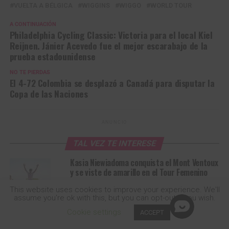
VUELTA A BÉLGICA
WIGGINS
WIGGO
WORLD TOUR
A CONTINUACIÓN
Philadelphia Cycling Classic: Victoria para el local Kiel
Reijnen. Jánier Acevedo fue el mejor escarabajo de la
prueba estadounidense
NO TE PIERDAS
El 4-72 Colombia se desplazó a Canadá para disputar la
Copa de las Naciones
ANUNCIO
TAL VEZ TE INTERESE
Kasia Niewiadoma conquista el Mont Ventoux
y se viste de amarillo en el Tour Femenino
This website uses cookies to improve your experience. We'll
assume you're ok with this, but you can opt-out if you wish.
Ranking UCI: Egan Bernal se mantiene como
Cookie settings
ACCEPT
el mejor colombiano en el escalafón tras
SHARE
TWEET