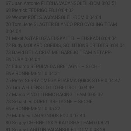
67 Juan Antonio FLECHA VACANSOLEIL-DCM 0:03:51
68 Pierrick FEDRIGO FDJ 0:04:02
69 Wouter POELS VACANSOLEIL-DCM 0:04:04
70 Tom Jelte SLAGTER BLANCO PRO CYCLING TEAM
0:04:04
71 Mikel ASTARLOZA EUSKALTEL – EUSKADI 0:04:04
72 Rudy MOLARD COFIDIS, SOLUTIONS CREDITS 0:04:04
73 David DE LA CRUZ MELGAREJO TEAM NETAPP-
ENDURA 0:04:04
74 Eduardo SEPULVEDA BRETAGNE – SECHE
ENVIRONNEMENT 0:04:31
75 Pieter SERRY OMEGA PHARMA-QUICK STEP 0:04:47
76 Tim WELLENS LOTTO-BELISOL 0:04:49
77 Marco PINOTTI BMC RACING TEAM 0:05:32
78 Sebastien DURET BRETAGNE – SECHE
ENVIRONNEMENT 0:05:32
79 Matthieu LADAGNOUS FDJ 0:07:40
80 Sergey CHERNETSKIY KATUSHA TEAM 0:08:21
81 Sergey LAGUTIN VACANSOLEIL-DCM 0:08:28