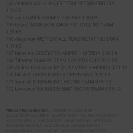
163 Andreas SCHILLINGER TEAM NETAPP-ENDURA
0:29:50
164 Jack BAUER GARMIN – SHARP 0:30:09
165 Robert WAGNER BLANCO PRO CYCLING TEAM
0:31:03
166 Alexander WETTERHALL TEAM NETAPP-ENDURA
0:31:03
167 Massimo GRAZIATO LAMPRE – MERIDA 0:31:09
168 Timothy DUGGAN TEAM SAXO-TINKOFF 0:31:09
169 Andrea Francesco PALINI LAMPRE – MERIDA 0:31:42
170 Mitchell DOCKER ORICA GREENEDGE 0:32:09
171 Yannick EIJSSEN BMC RACING TEAM 0:35:13
172 Lawrence WARBASSE BMC RACING TEAM 0:35:14
TEMAS RELACIONADOS:
ALBERTO CONTADOR
ALEJANDRO VALVERDE
ALPE D'HUEZ
ALPES FRANCESES
ÁLVARO MEJÍA
ARCABUCO
BMC RACING
BOYACÁ
BRADLEY WIGGINS
CALIFORNIA
CANNONDALE
CANNONDALE PRO CYCLING
CAYETANO SARMIENTO