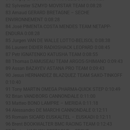
82 Sylvester SZMYD MOVISTAR TEAM 0:08:28
83 Arnaud GERARD BRETAGNE – SECHE
ENVIRONNEMENT 0:08:28
84 José PIMENTA COSTA MENDES TEAM NETAPP-
ENDURA 0:08:28
85 Jurgen VAN DE WALLE LOTTO-BELISOL 0:08:38
86 Laurent DIDIER RADIOSHACK LEOPARD 0:08:45
87 Petr IGNATENKO KATUSHA TEAM 0:08:55
88 Thomas DAMUSEAU TEAM ARGOS-SHIMANO 0:09:43
89 Assan BAZAYEV ASTANA PRO TEAM 0:09:43
90 Jesus HERNANDEZ BLAZQUEZ TEAM SAXO-TINKOFF
0:10:40
91 Tony MARTIN OMEGA PHARMA-QUICK STEP 0:10:49
92 Brian VANDBORG CANNONDALE 0:11:00
93 Matteo BONO LAMPRE – MERIDA 0:11:18
94 Alessandro DE MARCHI CANNONDALE 0:12:11
95 Romain SICARD EUSKALTEL – EUSKADI 0:12:11
96 Brent BOOKWALTER BMC RACING TEAM 0:12:43