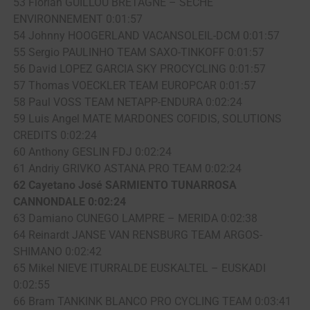
53 Florian GUILLOU BRETAGNE – SECHE
ENVIRONNEMENT 0:01:57
54 Johnny HOOGERLAND VACANSOLEIL-DCM 0:01:57
55 Sergio PAULINHO TEAM SAXO-TINKOFF 0:01:57
56 David LOPEZ GARCIA SKY PROCYCLING 0:01:57
57 Thomas VOECKLER TEAM EUROPCAR 0:01:57
58 Paul VOSS TEAM NETAPP-ENDURA 0:02:24
59 Luis Angel MATE MARDONES COFIDIS, SOLUTIONS
CREDITS 0:02:24
60 Anthony GESLIN FDJ 0:02:24
61 Andriy GRIVKO ASTANA PRO TEAM 0:02:24
62 Cayetano José SARMIENTO TUNARROSA
CANNONDALE 0:02:24
63 Damiano CUNEGO LAMPRE – MERIDA 0:02:38
64 Reinardt JANSE VAN RENSBURG TEAM ARGOS-
SHIMANO 0:02:42
65 Mikel NIEVE ITURRALDE EUSKALTEL – EUSKADI
0:02:55
66 Bram TANKINK BLANCO PRO CYCLING TEAM 0:03:41