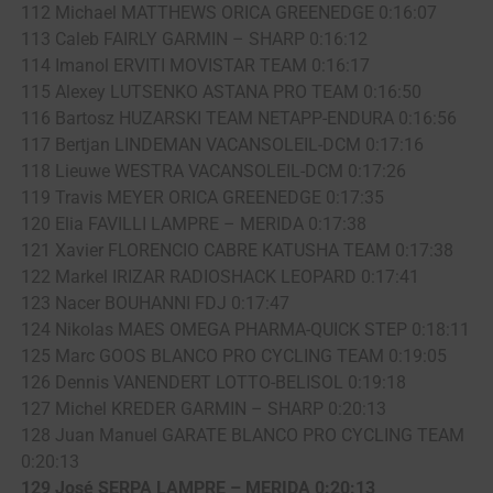
112 Michael MATTHEWS ORICA GREENEDGE 0:16:07
113 Caleb FAIRLY GARMIN – SHARP 0:16:12
114 Imanol ERVITI MOVISTAR TEAM 0:16:17
115 Alexey LUTSENKO ASTANA PRO TEAM 0:16:50
116 Bartosz HUZARSKI TEAM NETAPP-ENDURA 0:16:56
117 Bertjan LINDEMAN VACANSOLEIL-DCM 0:17:16
118 Lieuwe WESTRA VACANSOLEIL-DCM 0:17:26
119 Travis MEYER ORICA GREENEDGE 0:17:35
120 Elia FAVILLI LAMPRE – MERIDA 0:17:38
121 Xavier FLORENCIO CABRE KATUSHA TEAM 0:17:38
122 Markel IRIZAR RADIOSHACK LEOPARD 0:17:41
123 Nacer BOUHANNI FDJ 0:17:47
124 Nikolas MAES OMEGA PHARMA-QUICK STEP 0:18:11
125 Marc GOOS BLANCO PRO CYCLING TEAM 0:19:05
126 Dennis VANENDERT LOTTO-BELISOL 0:19:18
127 Michel KREDER GARMIN – SHARP 0:20:13
128 Juan Manuel GARATE BLANCO PRO CYCLING TEAM
0:20:13
129 José SERPA LAMPRE – MERIDA 0:20:13