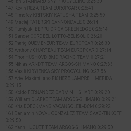
146 Ian STANNARD SKY PROCYCLING 0:25:30
147 Kévin REZA TEAM EUROPCAR 0:25:41
148 Timofey KRITSKIY KATUSHA TEAM 0:25:59
149 Maciej PATERSKI CANNONDALE 0:26:14
150 Fumiyuki BEPPU ORICA GREENEDGE 0:26:14
151 Sander CORDEEL LOTTO-BELISOL 0:26:20
152 Perrig QUEMENEUR TEAM EUROPCAR 0:26:30
153 Anthony CHARTEAU TEAM EUROPCAR 0:27:14
154 Thor HUSHOVD BMC RACING TEAM 0:27:21
155 Nikias ARNDT TEAM ARGOS-SHIMANO 0:27:33
156 Vasili KIRYIENKA SKY PROCYCLING 0:27:56
157 Ariel Maximiliano RICHEZE LAMPRE – MERIDA
0:29:15
158 Koldo FERNANDEZ GARMIN – SHARP 0:29:20
159 William CLARKE TEAM ARGOS-SHIMANO 0:29:21
160 Kris BOECKMANS VACANSOLEIL-DCM 0:29:22
161 Benjamin NOVAL GONZALEZ TEAM SAXO-TINKOFF
0:29:50
162 Yann HUGUET TEAM ARGOS-SHIMANO 0:29:50