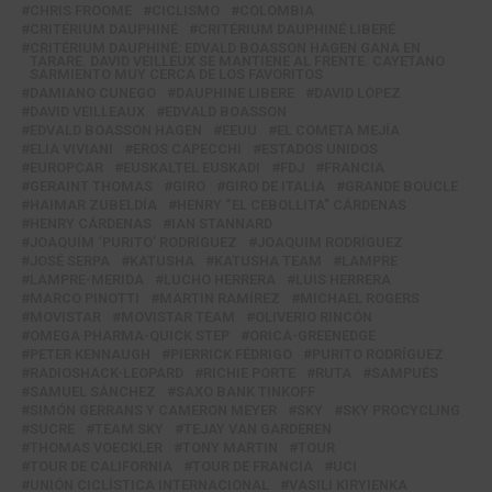
CHRIS FROOME
CICLISMO
COLOMBIA
CRITÉRIUM DAUPHINÉ
CRITÉRIUM DAUPHINÉ LIBERÉ
CRITÉRIUM DAUPHINÉ: EDVALD BOASSON HAGEN GANA EN
TARARE. DAVID VEILLEUX SE MANTIENE AL FRENTE. CAYETANO
SARMIENTO MUY CERCA DE LOS FAVORITOS
DAMIANO CUNEGO
DAUPHINE LIBERE
DAVID LÓPEZ
DAVID VEILLEAUX
EDVALD BOASSON
EDVALD BOASSON HAGEN
EEUU
EL COMETA MEJÍA
ELIA VIVIANI
EROS CAPECCHI
ESTADOS UNIDOS
EUROPCAR
EUSKALTEL EUSKADI
FDJ
FRANCIA
GERAINT THOMAS
GIRO
GIRO DE ITALIA
GRANDE BOUCLE
HAIMAR ZUBELDÍA
HENRY “EL CEBOLLITA” CÁRDENAS
HENRY CÁRDENAS
IAN STANNARD
JOAQUÍM ‘PURITO’ RODRÍGUEZ
JOAQUIM RODRÍGUEZ
JOSÉ SERPA
KATUSHA
KATUSHA TEAM
LAMPRE
LAMPRE-MERIDA
LUCHO HERRERA
LUIS HERRERA
MARCO PINOTTI
MARTIN RAMÍREZ
MICHAEL ROGERS
MOVISTAR
MOVISTAR TEAM
OLIVERIO RINCÓN
OMEGA PHARMA-QUICK STEP
ORICA-GREENEDGE
PETER KENNAUGH
PIERRICK FÉDRIGO
PURITO RODRÍGUEZ
RADIOSHACK-LEOPARD
RICHIE PORTE
RUTA
SAMPUÉS
SAMUEL SÁNCHEZ
SAXO BANK TINKOFF
SIMÓN GERRANS Y CAMERON MEYER
SKY
SKY PROCYCLING
SUCRE
TEAM SKY
TEJAY VAN GARDEREN
THOMAS VOECKLER
TONY MARTIN
TOUR
TOUR DE CALIFORNIA
TOUR DE FRANCIA
UCI
UNIÓN CICLÍSTICA INTERNACIONAL
VASILI KIRYIENKA