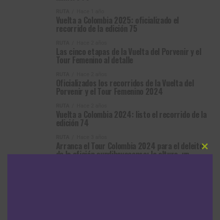
RUTA
Hace 1 año
Vuelta a Colombia 2025: oficializado el
recorrido de la edición 75
RUTA
Hace 2 años
Las cinco etapas de la Vuelta del Porvenir y el
Tour Femenino al detalle
RUTA
Hace 2 años
Oficializados los recorridos de la Vuelta del
Porvenir y el Tour Femenino 2024
RUTA
Hace 2 años
Vuelta a Colombia 2024: listo el recorrido de la
edición 74
RUTA
Hace 3 años
Arranca el Tour Colombia 2024 para el deleite
de la afición cundiboyacense; la altura, un
Clos
this
factor crucial
modu
MÁS ARTÍCULOS