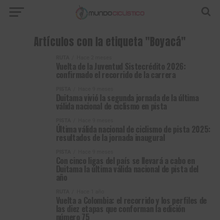
Artículos con la etiqueta "Boyacá"
RUTA
Hace 2 meses
Vuelta de la Juventud Sistecrédito 2026:
confirmado el recorrido de la carrera
PISTA
Hace 9 meses
Duitama vivió la segunda jornada de la última
válida nacional de ciclismo en pista
PISTA
Hace 9 meses
Última válida nacional de ciclismo de pista 2025:
resultados de la jornada inaugural
PISTA
Hace 9 meses
Con cinco ligas del país se llevará a cabo en
Duitama la última válida nacional de pista del
año
RUTA
Hace 1 año
Vuelta a Colombia: el recorrido y los perfiles de
las diez etapas que conforman la edición
número 75