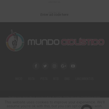
ANUNCIO
ANUNCIO
Enter ad code here
INICIO
RUTA
PISTA
MTB
BMX
LANZAMIENTOS
Todos los derechos reservados © 1976-2026 Mundo Ciclístico SAS.
Calle 79 No. 18-34 Of. 602
This website uses cookies to improve your experience. We'll
Tel: (+57) 1 9370461
assume you're ok with this, but you can opt-out if you wish.