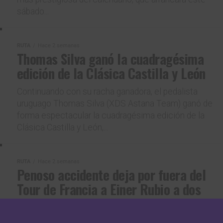
sábado...
RUTA
Hace 2 semanas
Thomas Silva ganó la cuadragésima
edición de la Clásica Castilla y León
Continuando con su racha ganadora, el pedalista
uruguago Thomas Silva (XDS Astana Team) ganó de
forma espectacular la cuadragésima edición de la
Clásica Castilla y León,...
RUTA
Hace 2 semanas
Penoso accidente deja por fuera del
Tour de Francia a Einer Rubio a dos
jornadas del final
El pedalista boyacense Einer Rubio debió abandonar el