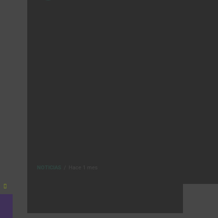
NOTICIAS
Hace 1 mes
Close
this
module