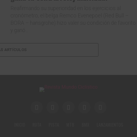
Reafirmando su superioridad en los ejercicios al
cronómetro, el belga Remco Evenepoel (Red Bull –
BORA – hansgrohe) hizo valer su condición de favorito
y ganó...
S ARTÍCULOS
INICIO
RUTA
PISTA
MTB
BMX
LANZAMIENTOS