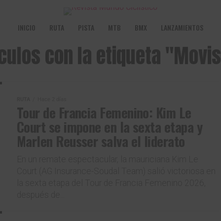
INICIO
RUTA
PISTA
MTB
BMX
LANZAMIENTOS
ículos con la etiqueta "Movis
RUTA
Hace 2 días
Tour de Francia Femenino: Kim Le
Court se impone en la sexta etapa y
Marlen Reusser salva el liderato
En un remate espectacular, la mauriciana Kim Le
Court (AG Insurance-Soudal Team) salió victoriosa en
la sexta etapa del Tour de Francia Femenino 2026,
después de...