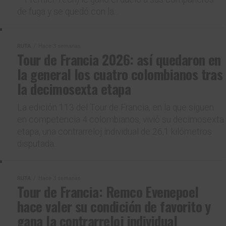
de fuga y se quedó con la...
RUTA
Hace 3 semanas
Tour de Francia 2026: así quedaron en
la general los cuatro colombianos tras
la decimosexta etapa
La edición 113 del Tour de Francia, en la que siguen
en competencia 4 colombianos, vivió su decimosexta
etapa, una contrarreloj individual de 26,1 kilómetros
disputada...
RUTA
Hace 3 semanas
Tour de Francia: Remco Evenepoel
hace valer su condición de favorito y
gana la contrarreloj individual