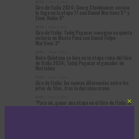
RUTA
Hace 2 años
Giro de Italia 2024: Georg Steinhauser corona
la fuga en la etapa 17 con Daniel Martínez 5° y
Einer Rubio 6°
RUTA
Hace 2 años
Giro de Italia: Tadej Pogacar consigue su quinta
victoria en Monte Pana con Daniel Felipe
Martínez 3°
RUTA
Hace 2 años
Nairo Quintana se luce en la etapa reina del Giro
de Italia 2024; Tadej Pogacar el ganador en
Mottolino
RUTA
Hace 2 años
Giro de Italia: las nuevas diferencias entre los
jefes de filas, tras la durísima crono
RUTA
Hace 2 años
“Para mí, ganar una etapa en el Giro de Italia es
Clos
una locura”: Pelayo Sánchez
this
modu
MÁS ARTÍCULOS