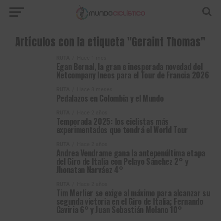
Artículos con la etiqueta "Geraint Thomas"
RUTA
Hace 1 mes
Egan Bernal, la gran e inesperada novedad del
Netcompany Ineos para el Tour de Francia 2026
RUTA
Hace 8 meses
Pedalazos en Colombia y el Mundo
RUTA
Hace 2 años
Temporada 2025: los ciclistas más
experimentados que tendrá el World Tour
RUTA
Hace 2 años
Andrea Vendrame gana la antepenúltima etapa
del Giro de Italia con Pelayo Sánchez 2° y
Jhonatan Narváez 4°
RUTA
Hace 2 años
Tim Merlier se exige al máximo para alcanzar su
segunda victoria en el Giro de Italia; Fernando
Gaviria 6° y Juan Sebastián Molano 10°