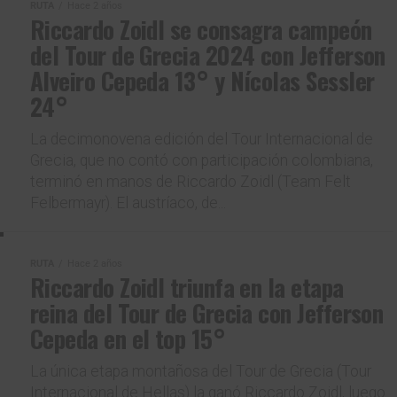
RUTA
Hace 2 años
Riccardo Zoidl se consagra campeón
del Tour de Grecia 2024 con Jefferson
Alveiro Cepeda 13° y Nícolas Sessler
24°
La decimonovena edición del Tour Internacional de
Grecia, que no contó con participación colombiana,
terminó en manos de Riccardo Zoidl (Team Felt
Felbermayr). El austríaco, de...
RUTA
Hace 2 años
Riccardo Zoidl triunfa en la etapa
reina del Tour de Grecia con Jefferson
Cepeda en el top 15°
La única etapa montañosa del Tour de Grecia (Tour
Internacional de Hellas) la ganó Riccardo Zoidl, luego