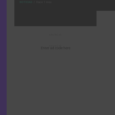
NOTICIAS
Hace 1 mes
module
ANUNCIO
ANUNCIO
Enter ad code here