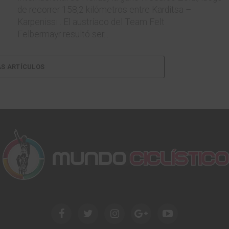
de recorrer 158,2 kilómetros entre Karditsa –
Karpenissi . El austríaco del Team Felt
Felbermayr resultó ser...
S ARTÍCULOS