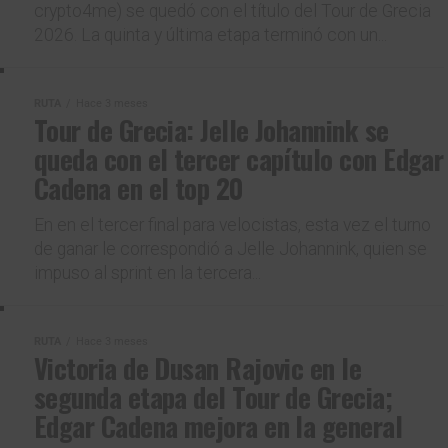
crypto4me) se quedó con el título del Tour de Grecia
2026. La quinta y última etapa terminó con un...
RUTA
Hace 3 meses
Tour de Grecia: Jelle Johannink se
queda con el tercer capítulo con Edgar
Cadena en el top 20
En en el tercer final para velocistas, esta vez el turno
de ganar le correspondió a Jelle Johannink, quien se
impuso al sprint en la tercera...
RUTA
Hace 3 meses
Victoria de Dusan Rajovic en le
segunda etapa del Tour de Grecia;
Edgar Cadena mejora en la general