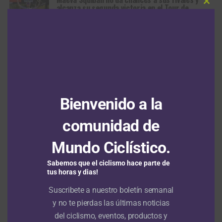
alcanza su segunda victoria en el Tour de
Clos
Francia Femenino 2025
this
modu
RUTA
Hace 1 año
Mara Roldan dueña de la segunda etapa del Tour
de Gran Bretaña Femenino y Kristen Faulkner
nueva líder
MÁS ARTÍCULOS
Bienvenido a la
comunidad de
Mundo Ciclístico.
ARTÍCULOS RECIENTES
Sabemos que el ciclismo hace parte de
tus horas y dias!
Vuelta a Colombia Sistecrédito 2026: Wilmar Paredes suma su
segunda victoria y se afianza en el liderato
9 agosto, 2026
Suscribete a nuestro boletín semanal
y no te pierdas las últimas noticias
Demi Vollering conquista en Niza su segundo Tour de Francia
del ciclismo, eventos, productos y
Femenino
9 agosto, 2026