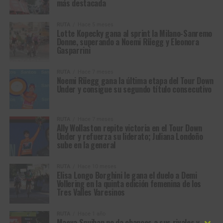
más destacada
RUTA
Hace 5 meses
Lotte Kopecky gana al sprint la Milano-Sanremo
Donne, superando a Noemi Rüegg y Eleonora
Gasparrini
RUTA
Hace 7 meses
Noemi Rüegg gana la última etapa del Tour Down
Under y consigue su segundo título consecutivo
RUTA
Hace 7 meses
Ally Wollaston repite victoria en el Tour Down
Under y refuerza su liderato; Juliana Londoño
sube en la general
RUTA
Hace 10 meses
Elisa Longo Borghini le gana el duelo a Demi
Vollering en la quinta edición femenina de los
Tres Valles Varesinos
RUTA
Hace 1 año
Maeva Squiban no da chances a sus rivales y