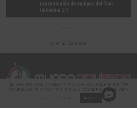
presentación de equipos del Tour
Colombia 2.1
ANUNCIO
ANUNCIO
Enter ad code here
This website uses cookies to improve your experience. We'll
assume you're ok with this, but you can opt-out if you wish.
Cookie settings
ACCEPT
INICIO
RUTA
PISTA
MTB
BMX
LANZAMIENTOS