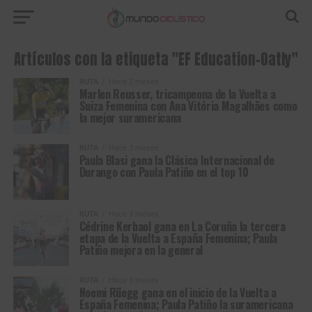
Artículos con la etiqueta "EF Education-Oatly"
RUTA
Hace 2 meses
Marlen Reusser, tricampeona de la Vuelta a
Suiza Femenina con Ana Vitória Magalhães como
la mejor suramericana
RUTA
Hace 3 meses
Paula Blasi gana la Clásica Internacional de
Durango con Paula Patiño en el top 10
RUTA
Hace 3 meses
Cédrine Kerbaol gana en La Coruña la tercera
etapa de la Vuelta a España Femenina; Paula
Patiño mejora en la general
RUTA
Hace 3 meses
Noemi Rüegg gana en el inicio de la Vuelta a
España Femenina; Paula Patiño la suramericana