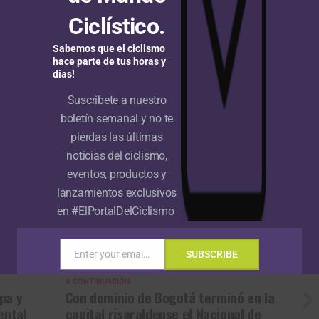
Ciclístico.
o! Welcome on
Sabemos que el ciclismo
anc
, Samudio,
hace parte de tus horas y
dias!
@etiennevanempel
amcorratec
Suscribete a nuestro
boletín semanal y no te
QFOyDc77nb
pierdas las últimas
noticias del ciclismo,
eventos, productos y
ber 15, 2022
lanzamientos exclusivos
en #ElPortalDelCiclismo
ATTILIO VIVIANI
CARLOS SAMUDIO
CHARLIE QUARTERMAN
EC TEAM
DESTACADA
ETIENNE VAN EMPEL
FICHAJES
OSCAR TÉLLEZ
SISTECRÉDITO-GW
STEFANO GANDIN
Enter your email address
SUBSCRIBE
Email
A CONTINUACIÓN
pa y
Con dominio de Bogotá terminó en la
ental
capital risaraldense el Nacional de