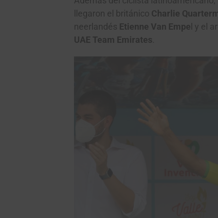
Además del ciclista latinoamericano,
llegaron el británico
Charlie Quarter
neerlandés
Etienne Van Empe
l y el 
UAE Team Emirates
.