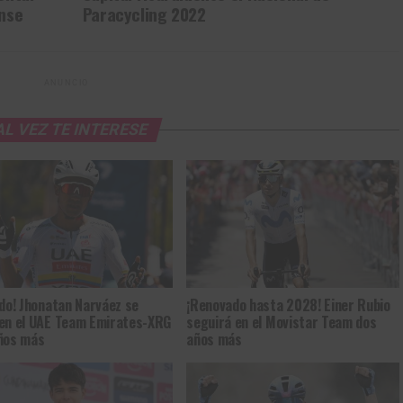
ense
Paracycling 2022
ANUNCIO
Gracias, no quiero ser parte de la comunidad
AL VEZ TE INTERESE
ado! Jhonatan Narváez se
¡Renovado hasta 2028! Einer Rubio
en el UAE Team Emirates-XRG
seguirá en el Movistar Team dos
ños más
años más