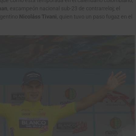
 que corrió esta temporada en el calendario colombiano,
man
, excampeón nacional sub-23 de contrarreloj; el
argentino
Nicoláss Tivani
, quien tuvo un paso fugaz en el