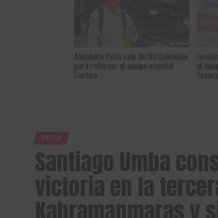
Alejandro Peña sale del NU Colombia
Jeróni
para reforzar el equipo español
al equ
Cortizo
Team p
RUTA
Santiago Umba cons
victoria en la terce
Kahramanmaraş y si