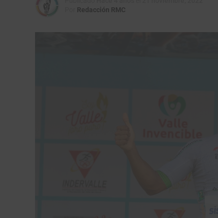
Publicado
Hace 4 años
el
21 noviembre, 2022
Por
Redacción RMC