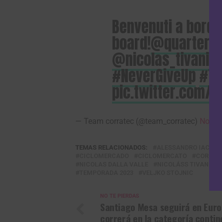
Benvenuti a bord
board!
@quarterm
@nicolas_tivani
,
#NeverGiveUp
#Te
pic.twitter.com/
— Team corratec (@team_corratec)
Novem
TEMAS RELACIONADOS:
ALESSANDRO IACCHI
CICLOMERCADO
CICLOMERCATO
CORRAT
NICOLAS DALLA VALLE
NICOLÁSS TIVANI
TEMPORADA 2023
VELJKO STOJNIC
NO TE PIERDAS
Santiago Mesa seguirá en Euro
correrá en la categoría contin