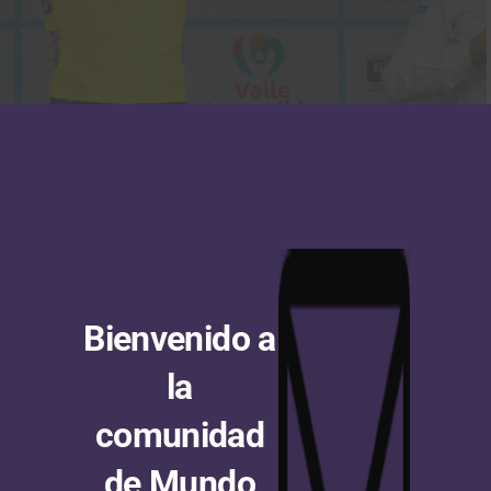
los Samudio fue líder de la Vuelta al Valle 2022. (Foto Anderson Bonilla © RMC)
 de los italianos
Nicolas Dalla Valle
, doble ganador de
sandro Iacchi
, velocista que destacó en el equipo Vini
Schaal Sels.
Bienvenido a
ntrato, siguen en el equipo
Stefano Gandin
, ganador de
la
enezuela; el serbio
Veljko Stojnic
, que ha conseguido
comunidad
Giulio Masotto, Marco Murgano y los sub-23 Matteo
e el ciclista colombiano
Óscar Téllez
, quien se formó en
de Mundo
himano
, no continuará en la escuadra italiana.