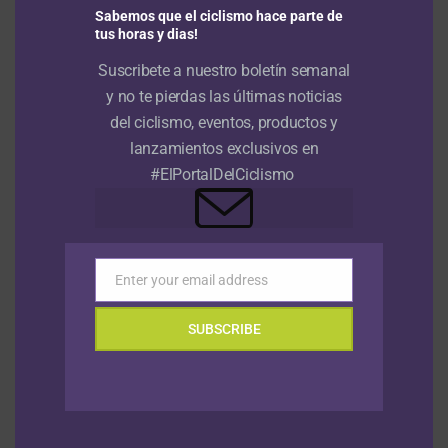
Sabemos que el ciclismo hace parte de
general
6 agosto, 2026
tus horas y dias!
Francisco Campos se adjudica la primera etapa en línea de la
Suscribete a nuestro boletín semanal
Vuelta a Portugal con Adrián Bustamante y Jesús David Peña en
y no te pierdas las últimas noticias
el top 15
6 agosto, 2026
del ciclismo, eventos, productos y
lanzamientos exclusivos en
Tour de Francia Femenino: Kim Le Court se impone en la sexta
#ElPortalDelCiclismo
etapa y Marlen Reusser salva el liderato
6 agosto, 2026
Felix Gall saca a relucir sus dotes de escalador y gana la tercera
etapa de la Vuelta a Burgos; Nairo Quintana el colombiano más
destacado
6 agosto, 2026
Enter your email address
Email
SUBSCRIBE
VIDEOS