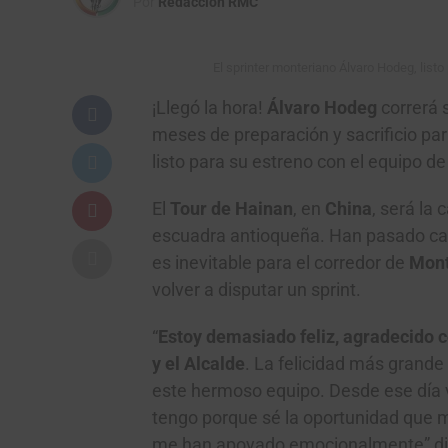
Por
Redacción RMC
El sprinter monteriano Álvaro Hodeg, lis
¡Llegó la hora!
Álvaro Hodeg
correrá 
meses de preparación y sacrificio pa
listo para su estreno con el equipo de
El
Tour de Hainan
, en
China
, será la
escuadra antioqueña. Han pasado cas
es inevitable para el corredor de
Mont
volver a disputar un sprint.
“
Estoy demasiado feliz, agradecido co
y el Alcalde
. La felicidad más grande
este hermoso equipo. Desde ese día 
tengo porque sé la oportunidad que m
me han apoyado emocionalmente”,di