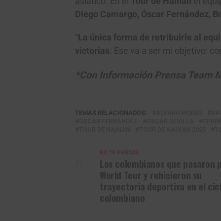
asiático. En el
Tour de Hainan
el equi
Diego Camargo, Óscar Fernández, B
“
La única forma de retribuirle al eq
victorias
. Ese va a ser mi objetivo: c
*Con Información Prensa Team 
TEMAS RELACIONADOS:
ÁLVARO HODEG
BR
ÓSCAR FERNANDÉZ
OSCAR SEVILLA
SPRI
TOUR DE HAINAN
TOUR DE HAINAN 2025
T
NO TE PIERDAS
Los colombianos que pasaron p
World Tour y rehicieron su
trayectoria deportiva en el cic
colombiano