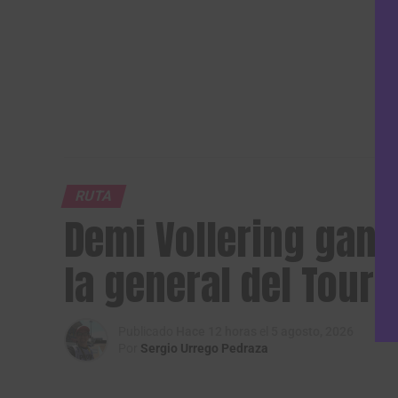
RUTA
Demi Vollering gana
la general del Tour
Publicado
Hace 12 horas
el
5 agosto, 2026
Por
Sergio Urrego Pedraza