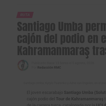
tener una ventaja cercana a los dos min
como líder virtual de la clasificación genera
RUTA
Santiago Umba per
cajón del podio en e
Kahramanmaraş tras
Publicado
Hace 13 horas
el
5 agosto, 2026
Por
Redacción RMC
Santiago Umba, Kyrylo Tsarenko y Adne van Engelen, en el po
El joven escarabajo
Santiago Umba (Solut
cajón podio del
Tour de Kahramanmaraş
t
de la carrera turca, catalogada por la
UCI d