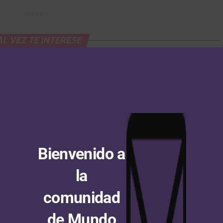
ANUNCIO
AL VEZ TE INTERESE
 Centroamericanos y del
Juegos Centroamericanos y del
 2026: Nicolás Gómez
Caribe Santo Domingo 2026: inicio
sta el oro en la prueba de
dorado para el ciclismo de pista
del ciclismo de ruta
Bienvenido a
la
 Centroamericanos y del
“Ha sido un sprint complicado. Lo
 Santo Domingo 2026: Walter
intentamos, pero no pudimos
comunidad
 se cuelga la presea dorada
finalizar más arriba”: Fernando
contrarreloj
Gaviria
de Mundo