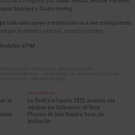
po estará integrado por
Óscar Sevilla, Wilmar Paredes,
rayan Sánchez
y
Álvaro Hodeg
.
uipo todo este apoyo y motivación va a ser consiguiendo
onseguir la primera victoria”, concluyó Hodeg.
Medellín-EPM
AYAN SÁNCHEZ
DESTACADA
DIEGO CAMARGO
NTERS COLOMBIANOS
TEAM MEDELLIN
TEAM MEDELLÍN EPM
OUR OF HAINAN
WILMAR PAREDES
A CONTINUACIÓN
or el
La Vuelta a España 2025 anuncia sus
equipos participantes; el Kern
lismo
Pharma de Iván Ramiro Sosa sin
invitación