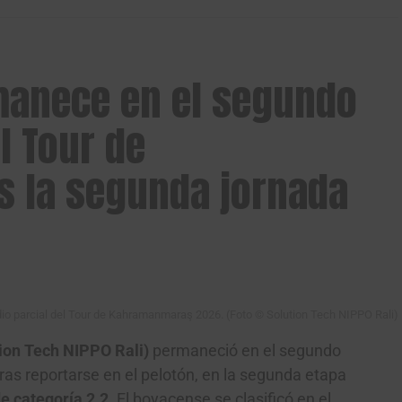
utos, lo que puso momentáneamente a Niedermaier
l.
manece en el segundo
l Tour de
 la segunda jornada
dio parcial del Tour de Kahramanmaraş 2026. (Foto © Solution Tech NIPPO Rali)
ion Tech NIPPO Rali)
permaneció en el segundo
ras reportarse en el pelotón, en la segunda etapa
e categoría 2.2
. El boyacense se clasificó en el