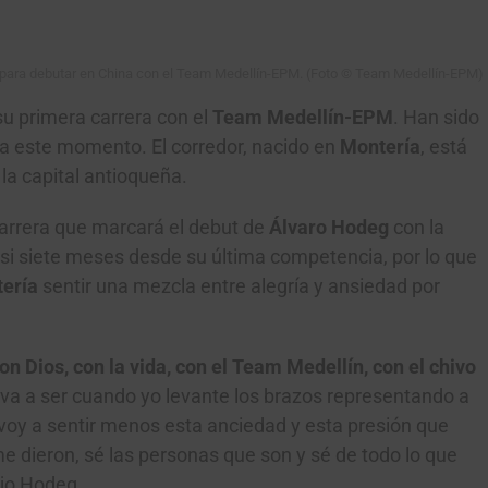
to para debutar en China con el Team Medellín-EPM. (Foto © Team Medellín-EPM)
su primera carrera con el
Team Medellín-EPM
. Han sido
ra este momento. El corredor, nacido en
Montería
, está
 la capital antioqueña.
 carrera que marcará el debut de
Álvaro Hodeg
con la
i siete meses desde su última competencia, por lo que
ería
sentir una mezcla entre alegría y ansiedad por
n Dios, con la vida, con el Team Medellín, con el chivo
 va a ser cuando yo levante los brazos representando a
voy a sentir menos esta anciedad y esta presión que
e dieron, sé las personas que son y sé de todo lo que
jo Hodeg.