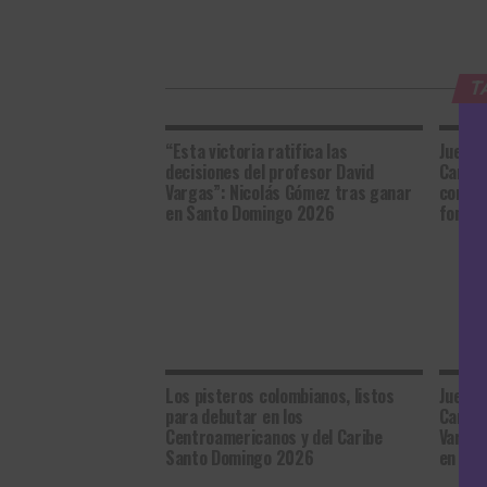
T
“Esta victoria ratifica las
Juegos
decisiones del profesor David
Caribe
Vargas”: Nicolás Gómez tras ganar
conqui
en Santo Domingo 2026
fondo 
Los pisteros colombianos, listos
Juegos
para debutar en los
Caribe
Centroamericanos y del Caribe
Vargas
Santo Domingo 2026
en la 