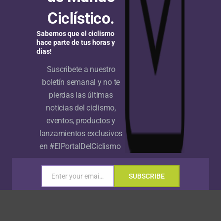
Ciclístico.
Sabemos que el ciclismo
hace parte de tus horas y
dias!
Suscribete a nuestro
boletín semanal y no te
pierdas las últimas
noticias del ciclismo,
 en Beaujolais y aprieta
eventos, productos y
lanzamientos exclusivos
 de Francia Femenino
en #ElPortalDelCiclismo
Enter your email address
SUBSCRIBE
Email