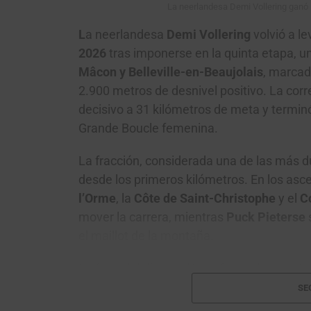
La neerlandesa Demi Vollering ganó 
L
a neerlandesa
Demi Vollering
volvió a le
2026
tras imponerse en la quinta etapa, u
Mâcon y Belleville-en-Beaujolais
, marcad
2.900 metros de desnivel positivo. La cor
decisivo a 31 kilómetros de meta y terminó
Grande Boucle femenina.
La fracción, considerada una de las más du
desde los primeros kilómetros. En los asc
l’Orme
, la
Côte de Saint-Christophe
y el
C
mover la carrera, mientras
Puck Pieterse
el maillot de la montaña.
La fuga del día quedó conformada por 19 c
Niedermaier
,
Dominika Wlodarczyk
,
Juli
SE
Lippert
,
Amanda Spratt
,
Niamh Fisher-Bl