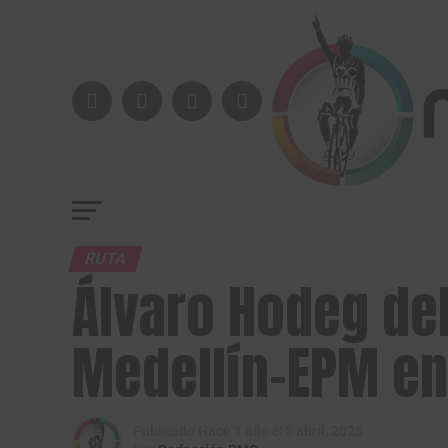
RUTA
Álvaro Hodeg de
Medellín-EPM en
Publicado
Hace 1 año
el
5 abril, 2025