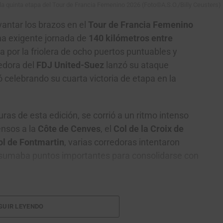
la quinta etapa del Tour de Francia Femenino 2026 (Foto©A.S.O./Billy Ceusters)
vantar los brazos en el
Tour de Francia Femenino
na exigente jornada de
140 kilómetros entre
a por la friolera de ocho puertos puntuables y
Gracias, no quiero ser parte de la comunidad
redora del
FDJ United-Suez
lanzó su ataque
 celebrando su cuarta victoria de etapa en la
ras de esta edición, se corrió a un ritmo intenso
ensos a la
Côte de Cenves
, el
Col de la Croix de
ol de Fontmartin
, varias corredoras intentaron
sumaba puntos importantes para consolidarse con
orredoras, entre ellas
Antonia
ette Berthet
,
Franziska Koch
,
Liane
GUIR LEYENDO
ack
,
Puck Pieterse
y
Noemi Rüegg
. El grupo llegó a