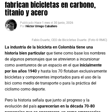
fabrican bicicletas en carbono,
concentración absoluta.
titanio y acero
El sello del World Tour: tecnología asiática en
la élite mundial
Publicado
Hace 1 mes
el
30 junio, 2026
Por
Héctor Urrego Caballero
Para quienes aún asocian el desarrollo tecnológico chino
Fabio Duarte, CEO de Bicicletas Duarte. (Foto © RMC)
con opciones de entrada, el mercado global dio un vuelco
definitivo.
La industria de la bicicleta en Colombia tiene una
Magene se convirtió en Technology Partner
oficial del XDS Astana Team para la temporada 2026
historia bien particular
que tiene como base los nombres
,
equipando al equipo kazajo con cuatro productos clave: el
de algunos personajes que se atrevieron a incursionar
rodillo inteligente T500, la luz radar trasera L508, la banda
como aventureros de un espacio en el que
inicialmente
de frecuencia cardíaca H613 y el ciclocomputador
por los años 1940
y hasta los 70 flotaban exclusivamente
C606
Pro
bicicletas y componentes importados para el uso de la
—el mismo modelo, con la misma tecnología, que
puedes montar en tu manillar.
bici como medio de transporte o para la práctica del
ciclismo como deporte.
La validación es doble para el pelotón colombiano:
Sergio
Higuita y Harold Tejada
Pero la historia señala que junto al progreso y la
, ambos corredores del XDS
Astana, disputan actualmente el Tour de Francia 2026
evolución del país
aparecerían en la década 70-80