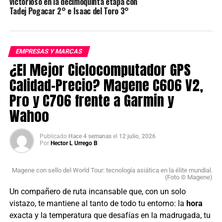
victorioso en la decimoquinta etapa con
Tadej Pogacar 2° e Isaac del Toro 3°
EMPRESAS Y MARCAS
¿El Mejor Ciclocomputador GPS
Calidad-Precio? Magene C606 V2,
Pro y C706 frente a Garmin y
Wahoo
Publicado
Hace 4 semanas
el
12 julio, 2026
Por
Hector L Urrego B
Magene con sello del World Tour: tecnología asiática en la élite mundial.
(Foto © Magene)
Un compañero de ruta incansable que, con un solo
vistazo, te mantiene al tanto de todo tu entorno: la
hora
exacta y la temperatura que desafías en la madrugada, tu