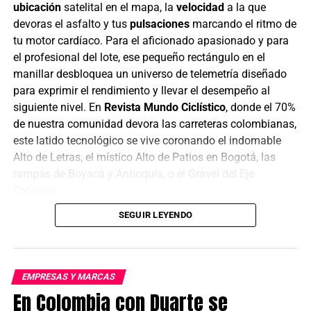
ubicación
satelital en el mapa, la
velocidad
a la que
devoras el asfalto y tus
pulsaciones
marcando el ritmo de
tu motor cardíaco. Para el aficionado apasionado y para
el profesional del lote, ese pequeño rectángulo en el
manillar desbloquea un universo de telemetría diseñado
para exprimir el rendimiento y llevar el desempeño al
siguiente nivel. En
Revista Mundo Ciclístico
, donde el 70%
de nuestra comunidad devora las carreteras colombianas,
este latido tecnológico se vive coronando el indomable
Alto de Letras, el místico Alto de Patios en Bogotá, las
rampas de Boyacá y Antioquia, o el Gravel del Eje
Cafetero.
SEGUIR LEYENDO
Ese fervor no se detiene en nuestras fronteras. Magene
guía hoy a quienes desafían las cumbres del Ajusco en
Ciudad de México, mitigan los vientos de la Patagonia
argentina o escalan los pasos andinos de Farellones en
EMPRESAS Y MARCAS
Santiago. Donde el terreno no perdona y la altitud asfixia,
En Colombia con Duarte se
este dispositivo se convierte en el guardián de la