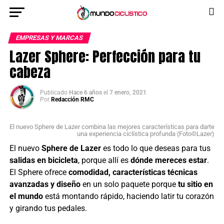
EMPRESAS Y MARCAS
Lazer Sphere: Perfección para tu
cabeza
Publicado
Hace 6 años
el
7 enero, 2021
Por
Redacción RMC
El nuevo Sphere de Lazer combina las mejores características para darte
una experiencia ciclística profunda (Foto©Lazer)
El nuevo
Sphere de Lazer
es todo lo que deseas para tus
salidas en bicicleta
, porque allí es
dónde mereces estar
.
El Sphere ofrece
comodidad, características técnicas
avanzadas y diseño
en un solo paquete porque
tu sitio en
el mundo
está montando rápido, haciendo latir tu corazón
y girando tus pedales.