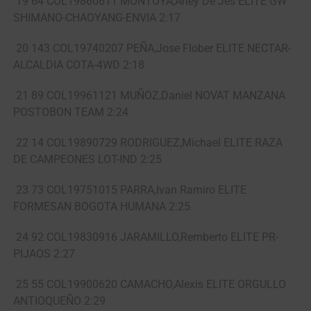
19 64 COL19860611 MONTOYA,Arley De Jes ELITE GW
SHIMANO-CHAOYANG-ENVIA 2:17
20 143 COL19740207 PEÑA,Jose Flober ELITE NECTAR-
ALCALDIA COTA-4WD 2:18
21 89 COL19961121 MUÑOZ,Daniel NOVAT MANZANA
POSTOBON TEAM 2:24
22 14 COL19890729 RODRIGUEZ,Michael ELITE RAZA
DE CAMPEONES LOT-IND 2:25
23 73 COL19751015 PARRA,Ivan Ramiro ELITE
FORMESAN BOGOTA HUMANA 2:25
24 92 COL19830916 JARAMILLO,Remberto ELITE PR-
PIJAOS 2:27
25 55 COL19900620 CAMACHO,Alexis ELITE ORGULLO
ANTIOQUEÑO 2:29