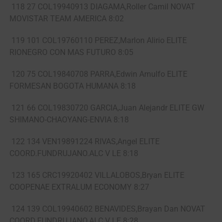
118 27 COL19940913 DIAGAMA,Roller Camil NOVAT
MOVISTAR TEAM AMERICA 8:02
119 101 COL19760110 PEREZ,Marlon Alirio ELITE
RIONEGRO CON MAS FUTURO 8:05
120 75 COL19840708 PARRA,Edwin Arnulfo ELITE
FORMESAN BOGOTA HUMANA 8:18
121 66 COL19830720 GARCIA,Juan Alejandr ELITE GW
SHIMANO-CHAOYANG-ENVIA 8:18
122 134 VEN19891224 RIVAS,Angel ELITE
COORD.FUNDRUJANO.ALC V LE 8:18
123 165 CRC19920402 VILLALOBOS,Bryan ELITE
COOPENAE EXTRALUM ECONOMY 8:27
124 139 COL19940602 BENAVIDES,Brayan Dan NOVAT
COORD.FUNDRUJANO.ALC V LE 8:28