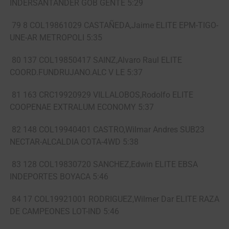
INDERSANTANDER GOB GENTE 5:29
79 8 COL19861029 CASTAÑEDA,Jaime ELITE EPM-TIGO-
UNE-AR METROPOLI 5:35
80 137 COL19850417 SAINZ,Alvaro Raul ELITE
COORD.FUNDRUJANO.ALC V LE 5:37
81 163 CRC19920929 VILLALOBOS,Rodolfo ELITE
COOPENAE EXTRALUM ECONOMY 5:37
82 148 COL19940401 CASTRO,Wilmar Andres SUB23
NECTAR-ALCALDIA COTA-4WD 5:38
83 128 COL19830720 SANCHEZ,Edwin ELITE EBSA
INDEPORTES BOYACA 5:46
84 17 COL19921001 RODRIGUEZ,Wilmer Dar ELITE RAZA
DE CAMPEONES LOT-IND 5:46