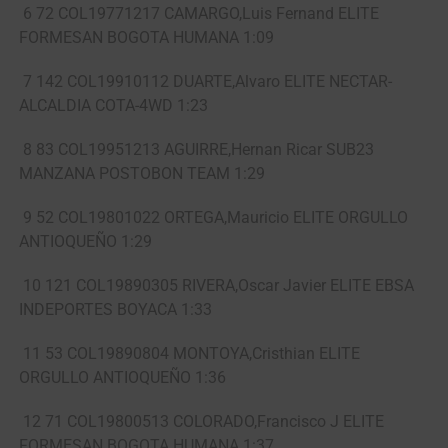
6 72 COL19771217 CAMARGO,Luis Fernand ELITE
FORMESAN BOGOTA HUMANA 1:09
7 142 COL19910112 DUARTE,Alvaro ELITE NECTAR-
ALCALDIA COTA-4WD 1:23
8 83 COL19951213 AGUIRRE,Hernan Ricar SUB23
MANZANA POSTOBON TEAM 1:29
9 52 COL19801022 ORTEGA,Mauricio ELITE ORGULLO
ANTIOQUEÑO 1:29
10 121 COL19890305 RIVERA,Oscar Javier ELITE EBSA
INDEPORTES BOYACA 1:33
11 53 COL19890804 MONTOYA,Cristhian ELITE
ORGULLO ANTIOQUEÑO 1:36
12 71 COL19800513 COLORADO,Francisco J ELITE
FORMESAN BOGOTA HUMANA 1:37