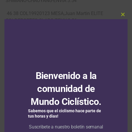
SHIMANO-CHAOYANG-ENVIA 3:54
46 38 COL19920123 MESA,Juan Martin ELITE
Clos
COLDEPORTES CLARO ZENU 3:56
this
modu
47 3 COL19850530 SUAREZ,Juan Pablo ELITE EPM-
TIGO-UNE-AR METROPOLI 3:57
48 6 COL19800812 ORTIZ,Stiver ELITE EPM-TIGO-UNE-
AR METROPOLI 4:02
Bienvenido a la
49 77 COL19920905 PAREDES,Cesar Nicola ELITE
FORMESAN BOGOTA HUMANA 4:05
comunidad de
50 54 COL19910710 MONTOYA,Juan David ELITE
Mundo Ciclístico.
ORGULLO ANTIOQUEÑO 4:09
Sabemos que el ciclismo hace parte de
51 153 ITA19841106 CIAVATTA,Paolo ELITE D´AMICO
tus horas y dias!
BOTTECCHIA 4:17
Suscribete a nuestro boletín semanal