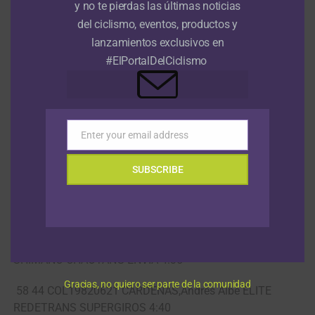
52 29 COL19930605 OCHOA,Diego Antonio NOVAT
y no te pierdas las últimas noticias
MOVISTAR TEAM AMERICA 4:25
del ciclismo, eventos, productos y
lanzamientos exclusivos en
53 11 COL19920622 BOHORQUEZ,Hernando ELITE RAZA
#ElPortalDelCiclismo
DE CAMPEONES LOT-IND 4:26
54 7 COL19850517 ROLDAN,Wbeimar ELITE EPM-TIGO-
UNE-AR METROPOLI 4:28
Enter your email address
Email
55 70 COL19931204 FLOREZ,Juan David NOVAT GW
SHIMANO-CHAOYANG-ENVIA 4:29
SUBSCRIBE
56 60 COL19880523 TAMAYO,Juan Sebastia ELITE
ORGULLO ANTIOQUEÑO 4:34
57 69 COL19931110 PEREZ,Johan Camilo NOVAT GW
SHIMANO-CHAOYANG-ENVIA 4:35
Gracias, no quiero ser parte de la comunidad
58 44 COL19820621 CARDENAS,Andres Albe ELITE
REDETRANS SUPERGIROS 4:40