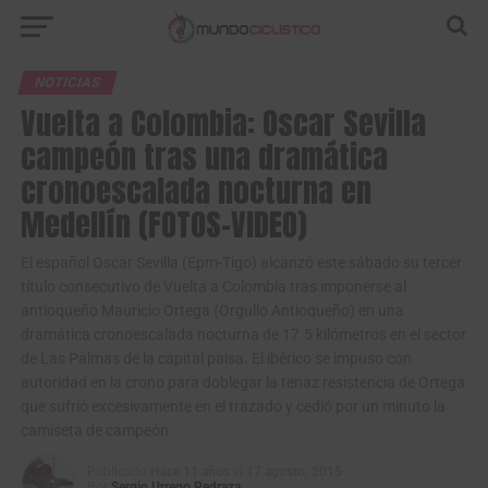
NOTICIAS
Vuelta a Colombia: Oscar Sevilla
campeón tras una dramática
cronoescalada nocturna en
Medellín (FOTOS-VIDEO)
El español Oscar Sevilla (Epm-Tigo) alcanzó este sábado su tercer
título consecutivo de Vuelta a Colombia tras imponerse al
antioqueño Mauricio Ortega (Orgullo Antioqueño) en una
dramática cronoescalada nocturna de 17.5 kilómetros en el sector
de Las Palmas de la capital paisa. El ibérico se impuso con
autoridad en la crono para doblegar la tenaz resistencia de Ortega
que sufrió excesivamente en el trazado y cedió por un minuto la
camiseta de campeón.
Publicado
Hace 11 años
el
17 agosto, 2015
Por
Sergio Urrego Pedraza