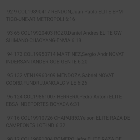
92 9 COL19890417 RENDON,Juan Pablo ELITE EPM-
TIGO-UNE-AR METROPOLI 6:16
93 65 COL19920403 ROZO,Daniel Andres ELITE GW
SHIMANO-CHAOYANG-ENVIA 6:18
94 173 COL19950714 MARTINEZ,Sergio Andr NOVAT
INDERSANTANDER GOB GENTE 6:20
95 132 VEN19960409 MENDOZA,Gabriel NOVAT
COORD.FUNDRUJANO.ALC V LE 6:26
96 124 COL19861007 HERRERA,Pedro Antoni ELITE
EBSA INDEPORTES BOYACA 6:31
97 16 COL19910726 CHAPARRO,Yeison ELITE RAZA DE
CAMPEONES LOT-IND 6:32
98 12 COL19891004 ROMERO,Jefry ELITE RAZA DE