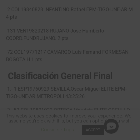
2 COL19840828 INFANTINO Rafael EPM-TIGO-UNE-AR M
4 pts
131 VEN19820218 RUJANO Jose Humberto
COORD.FUNDRUJANO. 2 pts
72 COL19771217 CAMARGO Luis Fernand FORMESAN
BOGOTA H 1 pts
Clasificación General Final
1.- 1 ESP19760929 SEVILLA,Oscar Miguel ELITE EPM-
TIGO-UNE-AR METROPOLI 43:25:26
2.- 52 COL19801022 ORTEGA,Mauricio ELITE ORGULLO
This website uses cookies to improve your experience. We'll
ANTIOQUEÑO a 1:01
assume you're ok with this, but you can opt-out if you wish.
Cookie settings
ACCEPT
3.- 32 COL19790706 LAVERDE,Luis Felipe ELITE
SHARE
TWEET
COLDEPORTES CLARO ZENU a 4:23