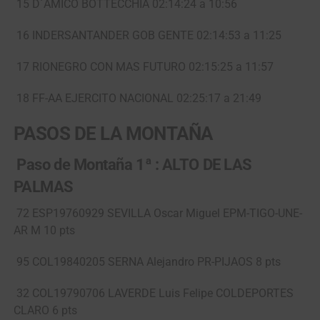
15 D´AMICO BOTTECCHIA 02:14:24 a 10:56
16 INDERSANTANDER GOB GENTE 02:14:53 a 11:25
17 RIONEGRO CON MAS FUTURO 02:15:25 a 11:57
18 FF-AA EJERCITO NACIONAL 02:25:17 a 21:49
PASOS DE LA MONTAÑA
Paso de Montaña 1ª : ALTO DE LAS
PALMAS
72 ESP19760929 SEVILLA Oscar Miguel EPM-TIGO-UNE-
AR M 10 pts
95 COL19840205 SERNA Alejandro PR-PIJAOS 8 pts
32 COL19790706 LAVERDE Luis Felipe COLDEPORTES
CLARO 6 pts