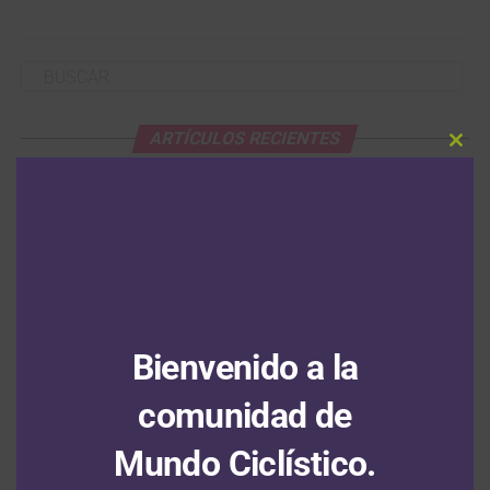
ARTÍCULOS RECIENTES
Clos
this
Santiago Umba consigue una brillante victoria en la tercera
modu
etapa del Tour de Kahramanmaraş y sigue segundo en la
general
6 agosto, 2026
Francisco Campos se adjudica la primera etapa en línea de la
Vuelta a Portugal con Adrián Bustamante y Jesús David Peña en
el top 15
6 agosto, 2026
Bienvenido a la
Tour de Francia Femenino: Kim Le Court se impone en la sexta
etapa y Marlen Reusser salva el liderato
6 agosto, 2026
comunidad de
Mundo Ciclístico.
Felix Gall saca a relucir sus dotes de escalador y gana la tercera
etapa de la Vuelta a Burgos; Nairo Quintana el colombiano más