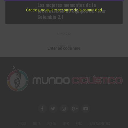
Los mejores momentos de la
presentación de equipos del Tour
Gracias, no quiero ser parte de la comunidad
Colombia 2.1
ANUNCIO
ANUNCIO
Enter ad code here
INICIO
RUTA
PISTA
MTB
BMX
LANZAMIENTOS