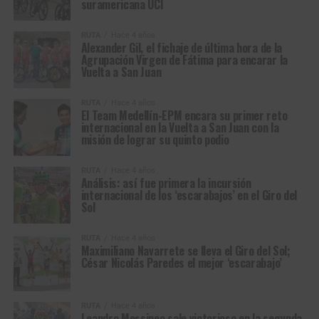
suramericana UCI
RUTA
Hace 4 años
Alexander Gil, el fichaje de última hora de la
Agrupación Virgen de Fátima para encarar la
Vuelta a San Juan
RUTA
Hace 4 años
El Team Medellín-EPM encara su primer reto
internacional en la Vuelta a San Juan con la
misión de lograr su quinto podio
RUTA
Hace 4 años
Análisis: así fue primera la incursión
internacional de los ‘escarabajos’ en el Giro del
Sol
RUTA
Hace 4 años
Maximiliano Navarrete se lleva el Giro del Sol;
César Nicolás Paredes el mejor ‘escarabajo’
RUTA
Hace 4 años
Leandro Messineo sale victorioso en la segunda