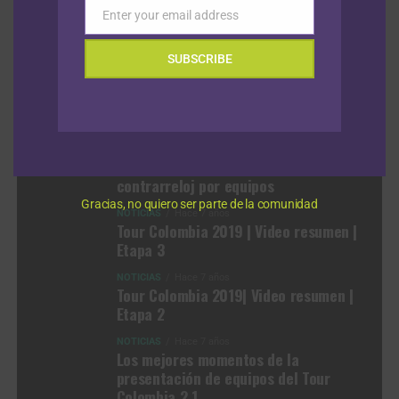
Enter your email address
título de la Vuelta a Burgos 2026
8 agosto, 2026
Email
SUBSCRIBE
VIDEOS
NOTICIAS
Hace 1 mes
NOTICIAS
Hace 1 mes
Episodio 1: Tour de Francia 2026
Previo: Analizamos el formato de la
contrarreloj por equipos
Gracias, no quiero ser parte de la comunidad
NOTICIAS
Hace 7 años
Tour Colombia 2019 | Video resumen |
Etapa 3
NOTICIAS
Hace 7 años
Tour Colombia 2019| Video resumen |
Etapa 2
NOTICIAS
Hace 7 años
Los mejores momentos de la
presentación de equipos del Tour
Colombia 2.1