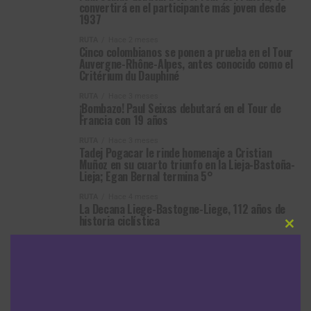
convertirá en el participante más joven desde
1937
RUTA
Hace 2 meses
Cinco colombianos se ponen a prueba en el Tour
Auvergne-Rhône-Alpes, antes conocido como el
Critérium du Dauphiné
RUTA
Hace 3 meses
¡Bombazo! Paul Seixas debutará en el Tour de
Francia con 19 años
RUTA
Hace 3 meses
Tadej Pogacar le rinde homenaje a Cristian
Muñoz en su cuarto triunfo en la Lieja-Bastoña-
Lieja; Egan Bernal termina 5°
RUTA
Hace 4 meses
La Decana Liege-Bastogne-Liege, 112 años de
historia ciclística
Clos
RUTA
Hace 4 meses
this
Paul Seixas doma el mítico Mur de Huy y gana la
modu
Flecha Valona; Daniel Felipe Martínez el mejor
colombiano
MÁS ARTÍCULOS