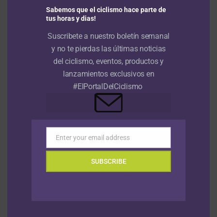
Sabemos que el ciclismo hace parte de
tus horas y dias!
Suscribete a nuestro boletín semanal
y no te pierdas las últimas noticias
del ciclismo, eventos, productos y
NOTICIAS
Hace 1 mes
lanzamientos exclusivos en
#ElPortalDelCiclismo
NOTICIAS
Hace 1 mes
Episodio 1: Tour de Francia 2026
Previo: Analizamos el formato de la
contrarreloj por equipos
NOTICIAS
Hace 7 años
Enter your email address
Email
Tour Colombia 2019 | Video resumen |
Etapa 3
SUBSCRIBE
NOTICIAS
Hace 7 años
Tour Colombia 2019| Video resumen |
Etapa 2