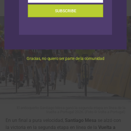
Publicado
Hace 2 horas
el
7 agosto, 2026
Por
Redacción RMC
SUBSCRIBE
Gracias, no quiero ser parte de la comunidad
El antioqueño Santiago Mesa ganó la segunda etapa en línea de la
Vuelta a Portugal 2026. (Foto © Volta a Portugal)
En un final a pura velocidad,
Santiago Mesa
se alzó con
la victoria en la segunda etapa en línea de la
Vuelta a