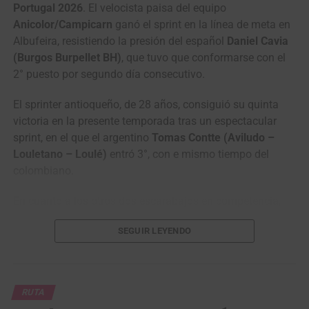
Portugal 2026
. El velocista paisa del equipo
Anicolor/Campicarn
ganó el sprint en la línea de meta en
Albufeira, resistiendo la presión del español
Daniel Cavia
(Burgos Burpellet BH)
, que tuvo que conformarse con el
2° puesto por segundo día consecutivo.
El sprinter antioqueño, de 28 años, consiguió su quinta
victoria en la presente temporada tras un espectacular
sprint, en el que el argentino
Tomas Contte (Aviludo –
Louletano – Loulé)
entró 3°, con e mismo tiempo del
colombiano.
En cuanto a los otros dos escarabajos en competencia,
Adrián Bustamente (GI Group Holding – Simoldes –
SEGUIR LEYENDO
UDO)
ingresó en el puesto 28° y
Jesus David Peña
(Efapel Cycling)
en la casilla 44°, los dos con el mismo
tiempo con su compatriota.
RUTA
La prestigiosa carrera portuguesa continuará este sábado