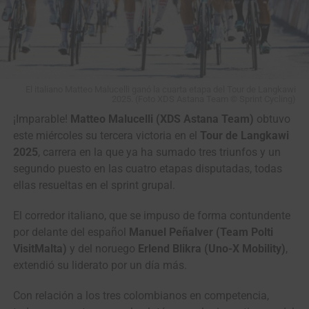
El italiano Matteo Malucelli ganó la cuarta etapa del Tour de Langkawi
2025. (Foto XDS Astana Team © Sprint Cycling)
¡Imparable!
Matteo Malucelli (XDS Astana Team)
obtuvo
este miércoles su tercera victoria en el
Tour de Langkawi
2025
, carrera en la que ya ha sumado tres triunfos y un
segundo puesto en las cuatro etapas disputadas, todas
ellas resueltas en el sprint grupal.
El corredor italiano, que se impuso de forma contundente
por delante del español
Manuel Peñalver (Team Polti
VisitMalta)
y del noruego
Erlend Blikra (Uno-X Mobility)
,
extendió su liderato por un día más.
Con relación a los tres colombianos en competencia,