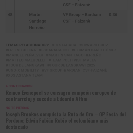
CSF – Faizanè
48
Martín
VF Group – Bardiani
0:36
Santiago
CSF – Faizanè
Herreño
TEMAS RELACIONADOS:
DESTACADA
EDWARD CRUZ
ERLEND BLIKRA
ESCARABAJOS
GERMÁN DARÍO GÓMEZ
MANUEL PEÑALVER
MARTÍN SANTIAGO HERREÑO
MATTEO MALUCELLI
TEAM POLTI VISITMALTA
TOUR DE LANGKAWI
TOUR DE LANGKAWI 2025
UNO-X MOBILITY
VF GROUP-BARDIANI CSF-FAIZANÈ
XDS ASTANA TEAM
A CONTINUACIÓN
Remco Evenepoel se consagra campeón europeo de
contrarreloj y sucede a Edoardo Affini
NO TE PIERDAS
Joseph Brookes conquista la Ruta de Oro – GP Festa del
Perdono; Edwin Fabián Rubio el colombiano más
destacado