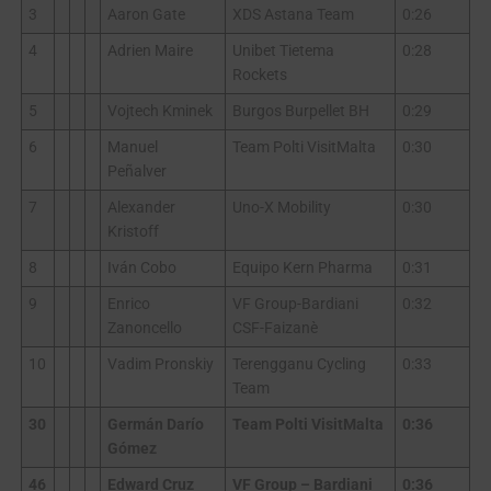
3
Aaron Gate
XDS Astana Team
0:26
4
Adrien Maire
Unibet Tietema
0:28
Rockets
5
Vojtech Kminek
Burgos Burpellet BH
0:29
6
Manuel
Team Polti VisitMalta
0:30
Peñalver
7
Alexander
Uno-X Mobility
0:30
Kristoff
8
Iván Cobo
Equipo Kern Pharma
0:31
9
Enrico
VF Group-Bardiani
0:32
Zanoncello
CSF-Faizanè
10
Vadim Pronskiy
Terengganu Cycling
0:33
Team
30
Germán Darío
Team Polti VisitMalta
0:36
Gómez
46
Edward Cruz
VF Group – Bardiani
0:36