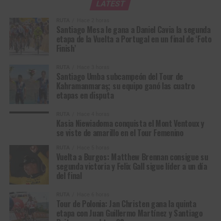
LATEST
RUTA
Hace 2 horas
Santiago Mesa le gana a Daniel Cavia la segunda
etapa de la Vuelta a Portugal en un final de ‘Foto
Finish’
RUTA
Hace 3 horas
Kasia Niewiadoma se visitó de amarillo en el Mont Ventoux (Foto ©
Santiago Umba subcampeón del Tour de
A.S.O/Billy Ceusters)
Kahramanmaraş; su equipo ganó las cuatro
etapas en disputa
Entonces contraatacó Niewiadoma y esa sí fue la
Rui Oliveira, líder de la Vuelta a Portugal 2026. (Foto © UAE)
estocada real. Reusser y Vollering se miraron, ninguna
RUTA
Hace 4 horas
Kasia Niewiadoma conquista el Mont Ventoux y
quiso asumir la persecución. Ese instante de duda les
se viste de amarillo en el Tour Femenino
Clasificación General Individual
costaría el amarillo. La polaca no volvió a mirar atrás. A 8
RUTA
Hace 5 horas
kilómetros ya sacaba varios segundos; a 5,5 superaba el
Vuelta a Burgos: Matthew Brennan consigue su
minuto.
1
Rui Oliveira
UAE Team Emirates
7:45:32
segunda victoria y Felix Gall sigue líder a un día
del final
– XRG
Niewiadoma cruzó la meta en solitario, su primera victoria
2
Rafael Reis
Anicolor / Campicarn
0:03
de etapa en un Tour de Francia a pesar de su idílica
RUTA
Hace 6 horas
Tour de Polonia: Jan Christen gana la quinta
3
Carlos Miguel
Team Tavira / Crédito
0:09
relación con el Tour de France Femmes: tercera en 2022,
etapa con Juan Guillermo Martínez y Santiago
Salgueiro
Agrícola
2023, 2025 y gran campeona en 2024. Vollering entró