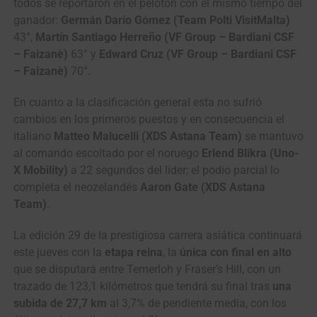
todos se reportaron en el pelotón con el mismo tiempo del
ganador:
Germán Darío Gómez (Team Polti VisitMalta)
43°,
Martín Santiago Herreño (VF Group – Bardiani CSF
– Faizanè)
63° y
Edward Cruz (VF Group – Bardiani CSF
– Faizanè)
70°.
En cuanto a la clasificación general esta no sufrió
cambios en los primeros puestos y en consecuencia el
italiano
Matteo Malucelli (XDS Astana Team)
se mantuvo
al comando escoltado por el noruego
Erlend Blikra (Uno-
X Mobility)
a 22 segundos del líder; el podio parcial lo
completa el neozelandés
Aaron Gate (XDS Astana
Team)
.
La edición 29 de la prestigiosa carrera asiática continuará
este jueves con la
etapa reina
, la
única con final en alto
que se disputará entre Temerloh y Fraser’s Hill, con un
trazado de 123,1 kilómetros que tendrá su final tras
una
subida de 27,7 km
al 3,7% de pendiente media, con los