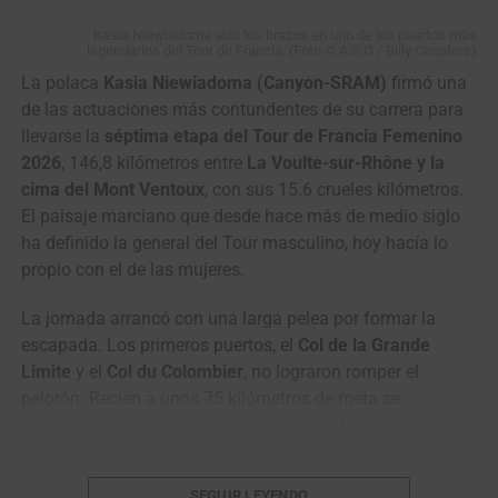
Kasia Niewiadoma alzó los brazos en uno de los puertos más
legendarios del Tour de Francia. (Foto © A.S.O / Billy Ceusters)
Santiago Mesa, ganador de la segunda etapa en línea de la Vuelta a
La polaca
Kasia Niewiadoma (Canyon-SRAM)
firmó una
Portugal 2026. (Foto Volta a Portugal © Reproducción RTP)
de las actuaciones más contundentes de su carrera para
llevarse la
séptima etapa del Tour de Francia Femenino
Volta a Portugal em Bicicleta (2.1)
2026
, 146,8 kilómetros entre
La Voulte-sur-Rhône y la
Santiago Umba, en el podio del Tour de Kahramanmaraş 2026. (Foto ©
Resultados Etapa 2 | Sines – Albufeira (180,4
cima del Mont Ventoux
, con sus 15.6 crueles kilómetros.
Solution Tech NIPPO Rali)
El paisaje marciano que desde hace más de medio siglo
km)
ha definido la general del Tour masculino, hoy hacía lo
Clasificación General Final
propio con el de las mujeres.
1
Mesa
Anicolor / Campicarn
3:59:08
Santiago
Cycling Team
1
Kyrylo
Solution Tech
10:58:51
La jornada arrancó con una larga pelea por formar la
Tsarenko
NIPPO Rali
2
Cavia Daniel
Burgos Burpellet BH
m.t.
escapada. Los primeros puertos, el
Col de la Grande
2
Santiago
Solution Tech
0:02
Limite
y el
Col du Colombier
, no lograron romper el
3
Contte
Aviludo – Louletano –
m.t.
Umba
NIPPO Rali
pelotón. Recién a unos 75 kilómetros de meta se
Tomas
Loulé
consolidó un grupo de cabeza con
Idoia Eraso, Marit
3
Rein
Kinan Racing Team
0:31
4
Isasa Xabier
Euskaltel-Euskadi
m.t.
Raaijmakers, Ruby Roseman-Gannon, Mia Griffin
y la
Taaramäe
5
Campos
Team Tavira / Crédito
m.t.
antioqueña
Paula Patiño (Laboral Kutxa)
. El grupo fue
4
Adne van
Terengganu Cycling
0:37
SEGUIR LEYENDO