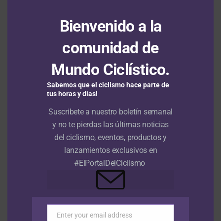
Ranking UCI: Egan Bernal se mantiene como
Bienvenido a la
el mejor colombiano en el escalafón tras
nueva actualización
comunidad de
Mundo Ciclístico.
Francisco Campos se adjudica la primera
etapa en línea de la Vuelta a Portugal con
Sabemos que el ciclismo hace parte de
Adrián Bustamante y Jesús David Peña en el
tus horas y dias!
top 15
Suscribete a nuestro boletín semanal
y no te pierdas las últimas noticias
del ciclismo, eventos, productos y
RUTA
lanzamientos exclusivos en
Santiago Mesa le gana a Daniel
#ElPortalDelCiclismo
Cavia la segunda etapa de la
Vuelta a Portugal en un final de
‘Foto Finish’
Enter your email address
Email