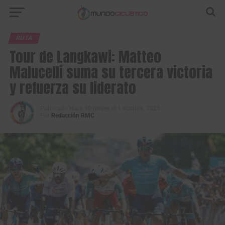
RUTA
Tour de Langkawi: Matteo
Malucelli suma su tercera victoria
y refuerza su liderato
Publicado
Hace 10 meses
el
1 octubre, 2025
Por
Redacción RMC