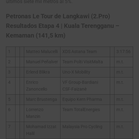
últimos siete mil metros al 5%.
Petronas Le Tour de Langkawi (2.Pro)
Resultados Etapa 4 | Kuala Terengganu –
Kemaman (141,5 km)
1
Matteo Malucelli
XDS Astana Team
3:17:56
2
Manuel Peñalver
Team Polti VisitMalta
m.t.
3
Erlend Blikra
Uno-X Mobility
m.t.
4
Enrico
VF Group-Bardiani
m.t.
Zanoncello
CSF-Faizanè
5
Marc Brustenga
Equipo Kern Pharma
m.t.
6
Lorrenzo
Team TotalEnergies
m.t.
Manzin
7
Mohamad Izzat
Malaysia Pro Cycling
m.t.
Halil