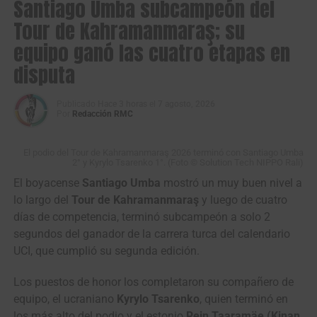
Santiago Umba subcampeón del
con la
tercera etapa en línea
, una jornada ondulada de
182,2 kilómetros entre las ciudades de Beja y Elvas, en el
Tour de Kahramanmaraş; su
Distrito de Portalegre, que incluye varios repechos y
un
equipo ganó las cuatro etapas en
puerto de tercera categoría
.
disputa
#VP2026
|
Publicado
Hace 3 horas
el
7 agosto, 2026
¡VICTORIA
Por
Redacción RMC
COLOMBIANAAAAA!!
El podio del Tour de Kahramanmaraş 2026 terminó con Santiago Umba
2° y Kyrylo Tsarenko 1°. (Foto © Solution Tech NIPPO Rali)
Santiago Mesa
El boyacense
Santiago Umba
mostró un muy buen nivel a
lo largo del
Tour de Kahramanmaraş
y luego de cuatro
(Anicolor) GANÓ en un
días de competencia, terminó subcampeón a solo 2
cerrado sprint la etapa
segundos del ganador de la carrera turca del calendario
UCI, que cumplió su segunda edición.
de la Vuelta a Portugal
2026 (Sines › Albufeira,
Los puestos de honor los completaron su compañero de
180.4 Kms)
equipo, el ucraniano
Kyrylo Tsarenko
, quien terminó en
los más alto del podio y el estonio
Rein Taaramäe (Kinan