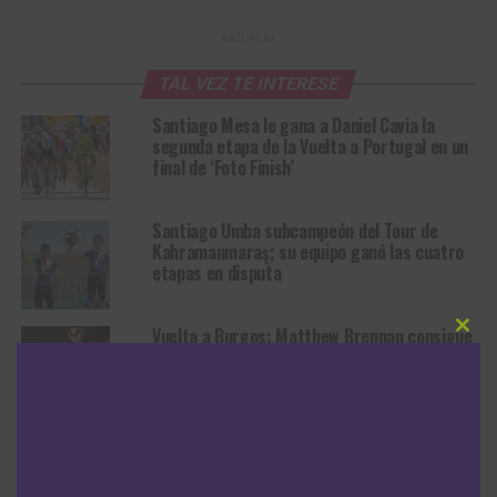
ANUNCIO
TAL VEZ TE INTERESE
Santiago Mesa le gana a Daniel Cavia la
segunda etapa de la Vuelta a Portugal en un
final de ‘Foto Finish’
Santiago Umba subcampeón del Tour de
Kahramanmaraş; su equipo ganó las cuatro
etapas en disputa
Vuelta a Burgos: Matthew Brennan consigue
Clos
su segunda victoria y Felix Gall sigue líder a
this
modu
un día del final
Tour de Polonia: Jan Christen gana la quinta
etapa con Juan Guillermo Martínez y
Santiago Buitrago en el top 20