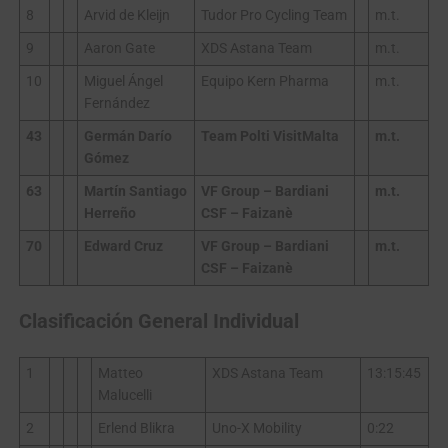
8
Arvid de Kleijn
Tudor Pro Cycling Team
m.t.
9
Aaron Gate
XDS Astana Team
m.t.
10
Miguel Ángel
Equipo Kern Pharma
m.t.
Fernández
43
Germán Darío
Team Polti VisitMalta
m.t.
Gómez
63
Martín Santiago
VF Group – Bardiani
m.t.
Herreño
CSF – Faizanè
70
Edward Cruz
VF Group – Bardiani
m.t.
CSF – Faizanè
Clasificación General Individual
1
Matteo
XDS Astana Team
13:15:45
Malucelli
2
Erlend Blikra
Uno-X Mobility
0:22