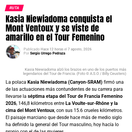
etapas en disputa, una con el ucraniano
Kyrylo Tsarenko
,
RUTA
otra con el colombiano
Santiago Umba
y dos más con el
Kasia Niewiadoma conquista el
serbio
Dušan Rajović
.
Mont Ventoux y se viste de
amarillo en el Tour Femenino
Publicado
Hace 12 horas
el
7 agosto, 2026
Por
Sergio Urrego Pedraza
Kasia Niewiadoma alzó los brazos en uno de los puertos más
legendarios del Tour de Francia. (Foto © A.S.O / Billy Ceusters)
La polaca
Kasia Niewiadoma (Canyon-SRAM)
firmó una
Santiago Mesa, ganador de la segunda etapa en línea de
de las actuaciones más contundentes de su carrera para
la Vuelta a Portugal 2026. (Foto Volta a Portugal ©
llevarse la
séptima etapa del Tour de Francia Femenino
Reproducción RTP)
2026
, 146,8 kilómetros entre
La Voulte-sur-Rhône y la
cima del Mont Ventoux
, con sus 15.6 crueles kilómetros.
Santiago Umba, en el podio del Tour de Kahramanmaraş
Volta a Portugal em Bicicleta (2.1)
El paisaje marciano que desde hace más de medio siglo
2026. (Foto © Solution Tech NIPPO Rali)
Resultados Etapa 2 | Sines – Albufeira (180,4
ha definido la general del Tour masculino, hoy hacía lo
propio con el de las mujeres.