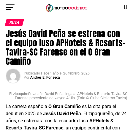
RUTA
Jesús David Peña se estrena con
el equipo luso APHotels & Resorts-
Tavira-SC Farense en el O Gran
Camiño
Publicado
Hace 1 año
el
26 febrero, 2025
Por
Andres E. Fonseca
El zipaquireño Jesús David Peña llega al APHotels & Resorts-Tavira-SC
Farense procedente del Jayco AlUla. (Foto © Clube Ciclismo Tavira)
La carrera española
O Gran Camiño
es la cita para el
debut en 2025 de
Jesús David Peña
. El zipaquireño, de 24
años, se estrenará con la escuadra lusa
APHotels &
Resorts-Tavira-SC Farense
, un equipo continental con