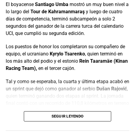
🗣️ Santiago Mesa
El boyacense
Santiago Umba
mostró un muy buen nivel a
lo largo del
Tour de Kahramanmaraş
y luego de cuatro
(Anicolor) GANÓ en un
días de competencia, terminó subcampeón a solo 2
cerrado sprint la etapa 2️⃣
segundos del ganador de la carrera turca del calendario
UCI, que cumplió su segunda edición.
de la Vuelta a Portugal
2026 (Sines › Albufeira,
Los puestos de honor los completaron su compañero de
180.4 Kms) 🚴🏻‍♂️💨🇨🇴🔥
equipo, el ucraniano
Kyrylo Tsarenko
, quien terminó en
los más alto del podio y el estonio
Rein Taaramäe (Kinan
💪
#VamosEscarabajos
Racing Team),
en el tercer cajón.
#CiclismoColombiano
Tal y como se esperaba, la cuarta y última etapa acabó en
#Colombia
un sprint que dejó como ganador al serbio
Dušan Rajović
,
quien terminó ganando dos etapas al sprint. La jornada
final contó con un recorrido de 110,8 kilómetros en terreno
📺©️
@cyclingontnt
…
en su mayoró llano.
SEGUIR LEYENDO
La carrera turca terminó siendo un monólogo del equipo
— Mundo Ciclístico (@mundociclistico)
August 7, 2026
italiano
Solution Tech NIPPO Rali
, que ganó las cuatro