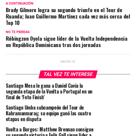
A CONTINUACIÓN
Brady Gilmore logra su segundo triunfo en el Tour de
Ruanda; Juan Guillermo Martínez cada vez más cerca del
Top 10
NO TE PIERDAS
Róbingzon Oyola sigue líder de la Vuelta Independencia
en República Dominicana tras dos jornadas
ANUNCIO
TAL VEZ TE INTERESE
Santiago Mesa le gana a Daniel Cavia la
segunda etapa de la Vuelta a Portugal en un
final de ‘Foto Finish’
Santiago Umba subcampeón del Tour de
Kahramanmaraş; su equipo ganó las cuatro
etapas en disputa
Vuelta a Burgos: Matthew Brennan consigue
su segunda victoria y Felix Gall sigue líder a