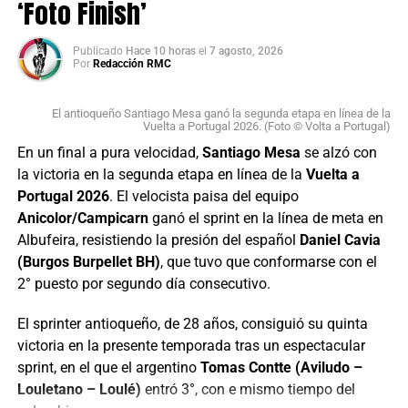
‘Foto Finish’
Publicado
Hace 10 horas
el
7 agosto, 2026
Por
Redacción RMC
El antioqueño Santiago Mesa ganó la segunda etapa en línea de la
Vuelta a Portugal 2026. (Foto © Volta a Portugal)
En un final a pura velocidad,
Santiago Mesa
se alzó con
la victoria en la segunda etapa en línea de la
Vuelta a
Portugal 2026
. El velocista paisa del equipo
Anicolor/Campicarn
ganó el sprint en la línea de meta en
Albufeira, resistiendo la presión del español
Daniel Cavia
(Burgos Burpellet BH)
, que tuvo que conformarse con el
2° puesto por segundo día consecutivo.
El sprinter antioqueño, de 28 años, consiguió su quinta
victoria en la presente temporada tras un espectacular
sprint, en el que el argentino
Tomas Contte (Aviludo –
Louletano – Loulé)
entró 3°, con e mismo tiempo del