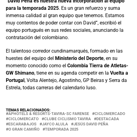
“
David Peña es nuestra nueva incorporación al equipo
para la temporada 2025
. Es un gran refuerzo y suma
inmensa calidad al gran equipo que tenemos. Estamos
muy contentos de poder contar con David”, escribió el
equipo portugués en sus redes sociales, anunciando la
contratación del colombiano.
El talentoso corredor cundinamarqués, formado en las
huestes del equipo del
Ministerio del Deporte
, en su
momento conocido como el
Colombia Tierra de Atletas-
GW Shimano
, tiene en su agenda competir en la
Vuelta a
Portugal
, Volta Alentejo, Agostinho, GP Beiras y Serra da
Estrela, todas carreras del calendario luso.
TEMAS RELACIONADOS:
APHOTELS & RESORTS-TAVIRA-SC FARENSE
CICLOMERCADO
CICLOMERCATO
CLUBE CICLISMO TAVIRA
DESTACADA
ESCARABAJOS
JAYCO ALULA
JESÚS DAVID PEÑA
O GRAN CAMIÑO
TEMPORADA 2025