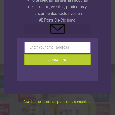
y no te pierdas las últimas noticias
del ciclismo, eventos, productos y
lanzamientos exclusivos en
RUTA
#ElPortalDelCiclismo
Nu Colombia, por el triplete de la
Vuelta a Colombia con Rodrigo
Contreras
Enter your email address
Email
Publicado
Hace 7 horas
el
6 agosto, 2026
Por
Redacción RMC
SUBSCRIBE
Gracias, no quiero ser parte de la comunidad