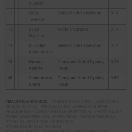
Alustiza
12
Nikita
Selección de Uzbekistán
0:14
Tsvetkov
13
Dylan
Roojai Insurance
0:14
Hopkins
14
Muradjan
Selección de Uzbekistán
0:14
Khalmuratov
15
Hernán
Tianyoude Hotel Cycling
0:16
Aguirre
Team
65
Yecid Arturo
Tianyoude Hotel Cycling
0:57
Sierra
Team
TEMAS RELACIONADOS:
CRISTIAN DAVID PITA
DESTACADA
DUSAN RAJOVIC
ESCARABAJOS
HERNÁN AGUIRRE
HUANSHENG - VONOA - TAISHAN SPORT TEAM
MARTIN LAAS
OMER GOLDSTEIN
QUICK PRO TEAM
RAMAN TSISHKOU
TEAM SOLUTION TECH - VINI FANTINI
TERENGGANU CYCLING TEAM
TIANYOUDE HOTEL CYCLING TEAM
TRANS-HIMALAYA