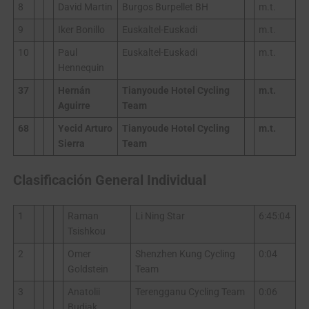
8
David Martin
Burgos Burpellet BH
m.t.
9
Iker Bonillo
Euskaltel-Euskadi
m.t.
10
Paul
Euskaltel-Euskadi
m.t.
Hennequin
37
Hernán
Tianyoude Hotel Cycling
m.t.
Aguirre
Team
68
Yecid Arturo
Tianyoude Hotel Cycling
m.t.
Sierra
Team
Clasificación General Individual
1
Raman
Li Ning Star
6:45:04
Tsishkou
2
Omer
Shenzhen Kung Cycling
0:04
Goldstein
Team
3
Anatolii
Terengganu Cycling Team
0:06
Budiak