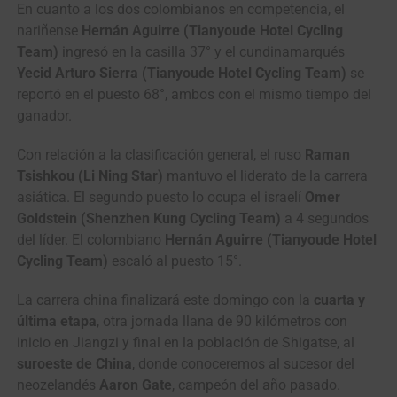
En cuanto a los dos colombianos en competencia, el
nariñense
Hernán Aguirre (Tianyoude Hotel Cycling
Team)
ingresó en la casilla 37° y el cundinamarqués
Yecid Arturo Sierra (Tianyoude Hotel Cycling Team)
se
reportó en el puesto 68°, ambos con el mismo tiempo del
ganador.
Con relación a la clasificación general, el ruso
Raman
Tsishkou (Li Ning Star)
mantuvo el liderato de la carrera
asiática. El segundo puesto lo ocupa el israelí
Omer
Goldstein (Shenzhen Kung Cycling Team)
a 4 segundos
del líder. El colombiano
Hernán Aguirre (Tianyoude Hotel
Cycling Team)
escaló al puesto 15°.
La carrera china finalizará este domingo con la
cuarta y
última etapa
, otra jornada llana de 90 kilómetros con
inicio en Jiangzi y final en la población de Shigatse, al
suroeste de China
, donde conoceremos al sucesor del
neozelandés
Aaron Gate
, campeón del año pasado.