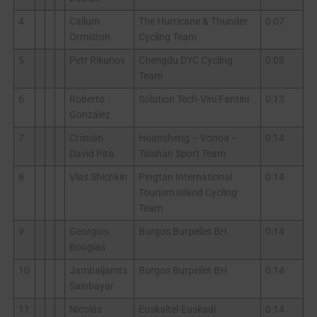
4
Callum
The Hurricane & Thunder
0:07
Ormiston
Cycling Team
5
Petr Rikunov
Chengdu DYC Cycling
0:08
Team
6
Roberto
Solution Tech-Vini Fantini
0:13
González
7
Cristián
Huansheng – Vonoa –
0:14
David Pita
Taishan Sport Team
8
Vlas Shichkin
Pingtan International
0:14
Tourism Island Cycling
Team
9
Georgios
Burgos Burpellet BH
0:14
Boúglas
10
Jambaljamts
Burgos Burpellet BH
0:14
Sainbayar
11
Nicolás
Euskaltel-Euskadi
0:14