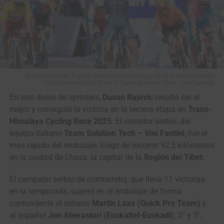
El serbio Dusan Rajovic ganó la tercera etapa de la Trans-Himalaya
Cycling Race 2025. (Foto © Team Solution Tech - Vini Fantini)
En otro duelo de sprinters,
Dusan Rajovic
resultó ser el
mejor y consiguió la victoria en la tercera etapa en
Trans-
Himalaya Cycling Race 2025
. El corredor serbio, del
equipo italiano
Team Solution Tech – Vini Fantini
, fue el
más rápido del embalaje, luego de recorrer 92,5 kilómetros
en la ciudad de Lhasa, la capital de la
Región del Tíbet
.
El campeón serbio de contrarreloj, que lleva 11 victorias
en la temporada, superó en el embalaje de forma
contundente al estonio
Martín Laas (Quick Pro Team)
y
al español
Jon Aberasturi (Euskaltel-Euskadi)
, 2° y 3°,