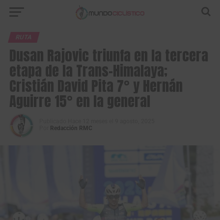
RUTA
Dusan Rajovic triunfa en la tercera
etapa de la Trans-Himalaya;
Cristián David Pita 7° y Hernán
Aguirre 15° en la general
Publicado
Hace 12 meses
el
9 agosto, 2025
Por
Redacción RMC