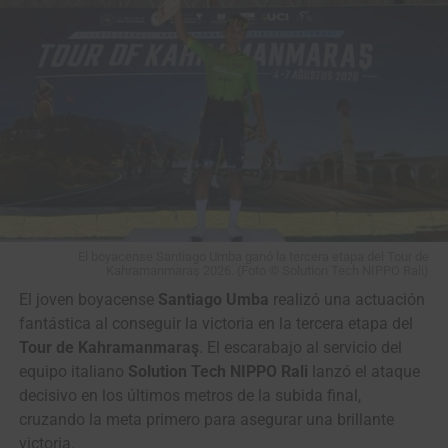
El boyacense Santiago Umba ganó la tercera etapa del Tour de
El equipo NU Colombia se destacó en la Vuelta a Colombia 2025. (Foto
Kahramanmaraş 2026. (Foto © Solution Tech NIPPO Rali)
Anderson Bonilla © RMC)
El joven boyacense
Santiago Umba
realizó una actuación
fantástica al conseguir la victoria en la tercera etapa del
La clasificación general tendrá su primer examen de alta
Tour de Kahramanmaraş
. El escarabajo al servicio del
montaña el miércoles 12 de agosto, con
164,7 kilómetros entre
equipo italiano
Solution Tech NIPPO Rali
lanzó el ataque
Ibagué y el Alto El Sifón
, después de pasar por Alvarado,
decisivo en los últimos metros de la subida final,
Venadillo, Lérida, Armero, Líbano y Murillo. Al día siguiente, el
cruzando la meta primero para asegurar una brillante
pelotón partirá desde
Manizales hacia Jericó
, en una jornada de
victoria.