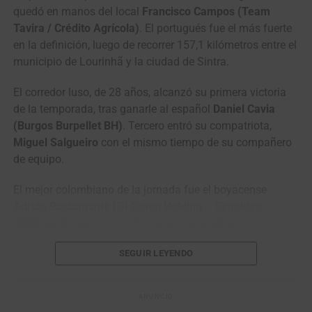
Engelen
quedó en manos del local
Francisco Campos (Team
7
Daniil
Team Vino – North
0:37
Tavira / Crédito Agrícola)
. El portugués fue el más fuerte
Pronskiy
Qazaqstan Region
en la definición, luego de recorrer 157,1 kilómetros entre el
municipio de Lourinhã y la ciudad de Sintra.
8
Mathias
Terengganu Cycling Team
0:48
Bregnhøj
El corredor luso, de 28 años, alcanzó su primera victoria
9
Fergus
Terengganu Cycling Team
1:33
de la temporada, tras ganarle al español
Daniel Cavia
Browning
(Burgos Burpellet BH)
. Tercero entró su compatriota,
10
Jo
Kinan Racing Team
,,
Miguel Salgueiro
con el mismo tiempo de su compañero
Hashikawa
de equipo.
El mejor colombiano de la jornada fue el boyacense
Adrián Bustamante (Gi Group Holding – Simoldes –
Clasificación General Individual
UDO)
, en el puesto 11°. Otro de los escarabajos
destacados fue el zipaquireño
Jesús David Peña (Efapel
1
Kyrylo Tsarenko
Solution Tech NIPPO
8:42:48
SEGUIR LEYENDO
Cycling)
en la casilla 15°, ambos a 2 segundos del
Rali
ganador.
2
Santiago Umba
Solution Tech NIPPO
0:02
ANUNCIO
Rali
Con relación a la clasificación general, el portugués
Rui