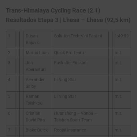
Trans-Himalaya Cycling Race (2.1)
Resultados Etapa 3 | Lhasa – Lhasa (92,5 km)
1
Dusan
Solution Tech-Vini Fantini
1:49:09
Rajovic
2
Martín Laas
Quick Pro Team
m.t.
3
Jon
Euskaltel-Euskadi
m.t.
Aberasturi
4
Alexander
Li Ning Star
m.t.
Salby
5
Raman
Li Ning Star
m.t.
Tsishkou
6
Cristián
Huansheng – Vonoa –
m.t.
David Pita
Taishan Sport Team
7
Blake Quick
Roojai Insurance
m.t.