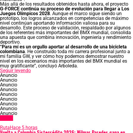
Más allá de los resultados obtenidos hasta ahora, el proyecto
G-FORCE continúa su proceso de evolución para llegar a Los
Juegos Olímpicos 2028
. Aunque el marco sigue siendo un
prototipo, los logros alcanzados en competencias de máximo
nivel continúan aportando información valiosa para su
desarrollo. Este proceso de validación, respaldado por algunos
de los referentes más importantes del BMX mundial, consolida
una apuesta que combina innovación, ingeniería y rendimiento
deportivo.
“
Para mí es un orgullo aportar al desarrollo de una bicicleta
colombiana
. He construido toda mi carrera profesional junto a
mi familia GW, y ver cómo hoy podemos demostrar nuestro
nivel en los escenarios más importantes del BMX mundial es
muy gratificante”, concluyó Arboleda.
Seguir leyendo
Anuncio
Anuncio
Anuncio
Anuncio
Anuncio
Anuncio
Anuncio
Anuncio
Anuncio
Latest
Ruta
Hace 5 horas
Vuelta a Colombia Sistecrédito 2026: Wilmar Paredes gana en