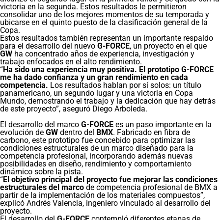
victoria en la segunda. Estos resultados le permitieron
consolidar uno de los mejores momentos de su temporada y
ubicarse en el quinto puesto de la clasificación general de la
Copa.
Estos resultados también representan un importante respaldo
para el desarrollo del nuevo
G-FORCE
, un proyecto en el que
GW
ha concentrado años de experiencia, investigación y
trabajo enfocados en el alto rendimiento.
“
Ha sido una experiencia muy positiva. El prototipo G-FORCE
me ha dado confianza y un gran rendimiento en cada
competencia.
Los resultados hablan por sí solos: un título
panamericano, un segundo lugar y una victoria en Copa
Mundo, demostrando el trabajo y la dedicación que hay detrás
de este proyecto”, aseguró Diego Arboleda.
El desarrollo del marco
G-FORCE
es un paso importante en la
evolución de
GW
dentro del
BMX
. Fabricado en fibra de
carbono, este prototipo fue concebido para optimizar las
condiciones estructurales de un marco diseñado para la
competencia profesional, incorporando además nuevas
posibilidades en diseño, rendimiento y comportamiento
dinámico sobre la pista.
“
El objetivo principal del proyecto fue mejorar las condiciones
estructurales del marco
de competencia profesional de BMX a
partir de la implementación de los materiales compuestos”,
explicó Andrés Valencia, ingeniero vinculado al desarrollo del
proyecto.
El desarrollo del
G-FORCE
contempló diferentes etapas de