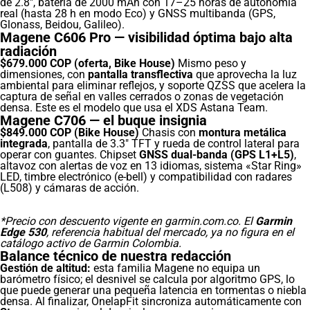
de 2.8″, batería de 2000 mAh con 17–25 horas de autonomía
real (hasta 28 h en modo Eco) y GNSS multibanda (GPS,
Glonass, Beidou, Galileo).
Magene C606 Pro — visibilidad óptima bajo alta
radiación
$679.000 COP (oferta, Bike House)
Mismo peso y
dimensiones, con
pantalla transflectiva
que aprovecha la luz
ambiental para eliminar reflejos, y soporte QZSS que acelera la
captura de señal en valles cerrados o zonas de vegetación
densa. Este es el modelo que usa el XDS Astana Team.
Magene C706 — el buque insignia
$849.000 COP (Bike House)
Chasis con
montura metálica
integrada
, pantalla de 3.3″ TFT y rueda de control lateral para
operar con guantes. Chipset
GNSS dual-banda (GPS L1+L5)
,
altavoz con alertas de voz en 13 idiomas, sistema «Star Ring»
LED, timbre electrónico (e-bell) y compatibilidad con radares
(L508) y cámaras de acción.
*Precio con descuento vigente en garmin.com.co. El
Garmin
Edge 530
, referencia habitual del mercado, ya no figura en el
catálogo activo de Garmin Colombia.
Balance técnico de nuestra redacción
Gestión de altitud:
esta familia Magene no equipa un
barómetro físico; el desnivel se calcula por algoritmo GPS, lo
que puede generar una pequeña latencia en tormentas o niebla
densa. Al finalizar, OnelapFit sincroniza automáticamente con