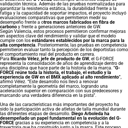
validación técnica. Además de las pruebas normalizadas para
garantizar la resistencia estática, la durabilidad frente a la
fatiga y la capacidad de soportar impactos, el proyecto incluyó
evaluaciones comparativas que permitieron medir su
desempeño frente a o
tros marcos fabricados en fibra de
carbono
y frente a generaciones anteriores de GW.
Según Valencia, estos procesos permitieron confirmar mejoras
en aspectos clave del rendimiento y validar que el modelo
cumple con los
estándares establecidos por la marca para la
alta competencia
. Posteriormente, las pruebas en competencia
permitieron evaluar tanto la percepción de los deportistas como
el comportamiento real del producto en carrera.
Para
Ricardo Vélez
,
jefe de producto de GW
, el G-FORCE
representa la consolidación de años de aprendizaje dentro de
una disciplina que hace parte de la historia de la marca. “
G-
FORCE reúne toda la historia, el trabajo, el estudio y la
experiencia de GW en el BMX aplicado al alto rendimiento
”,
afirmó Vélez. “Este desarrollo nos llevó a renovar
completamente la geometría del marco, logrando una
aceleración superior en comparación con sus predecesores y
marcando una verdadera diferencia en la pista”.
Una de las características más importantes del proyecto ha
sido la participación activa de atletas de talla mundial durante
las diferentes etapas de desarrollo.
Diego Arboleda ha
desempeñado un papel fundamental en la evolución del G-
FORCE
gracias a su experiencia en competencia y a la
trayectoria que ha construido junto a la marca. Este proceso