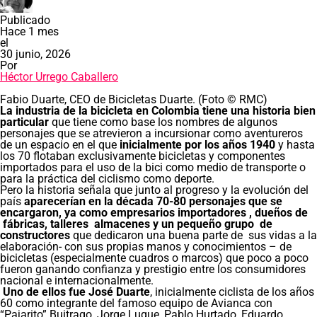
Publicado
Hace 1 mes
el
30 junio, 2026
Por
Héctor Urrego Caballero
Fabio Duarte, CEO de Bicicletas Duarte. (Foto © RMC)
La industria de la bicicleta en Colombia tiene una historia bien
particular
que tiene como base los nombres de algunos
personajes que se atrevieron a incursionar como aventureros
de un espacio en el que
inicialmente por los años 1940
y hasta
los 70 flotaban exclusivamente bicicletas y componentes
importados para el uso de la bici como medio de transporte o
para la práctica del ciclismo como deporte.
Pero la historia señala que junto al progreso y la evolución del
país
aparecerían en la década 70-80 personajes que se
encargaron, ya como empresarios importadores , dueños de
fábricas, talleres almacenes y un pequeño grupo de
constructores
que dedicaron una buena parte de sus vidas a la
elaboración- con sus propias manos y conocimientos – de
bicicletas (especialmente cuadros o marcos) que poco a poco
fueron ganando confianza y prestigio entre los consumidores
nacional e internacionalmente.
Uno de ellos fue José Duarte
, inicialmente ciclista de los años
60 como integrante del famoso equipo de Avianca con
“Pajarito” Buitrago, Jorge Luque, Pablo Hurtado, Eduardo