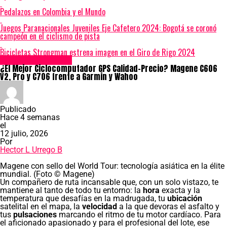
Pedalazos en Colombia y el Mundo
Juegos Paranacionales Juveniles Eje Cafetero 2024: Bogotá se coronó
campeón en el ciclismo de pista
Bicicletas Strongman estrena imagen en el Giro de Rigo 2024
Empresas y Marcas
¿El Mejor Ciclocomputador GPS Calidad-Precio? Magene C606
V2, Pro y C706 frente a Garmin y Wahoo
Publicado
Hace 4 semanas
el
12 julio, 2026
Por
Hector L Urrego B
Magene con sello del World Tour: tecnología asiática en la élite
mundial. (Foto © Magene)
Un compañero de ruta incansable que, con un solo vistazo, te
mantiene al tanto de todo tu entorno: la
hora
exacta y la
temperatura que desafías en la madrugada, tu
ubicación
satelital en el mapa, la
velocidad
a la que devoras el asfalto y
tus
pulsaciones
marcando el ritmo de tu motor cardíaco. Para
el aficionado apasionado y para el profesional del lote, ese