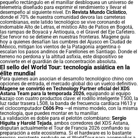
pequeño rectángulo en el manillar desbloquea un universo de
telemetría diseñado para exprimir el rendimiento y llevar el
desempeño al siguiente nivel. En
Revista Mundo Ciclístico
,
donde el 70% de nuestra comunidad devora las carreteras
colombianas, este latido tecnológico se vive coronando el
indomable Alto de Letras, el místico Alto de Patios en Bogotá,
las rampas de Boyacá y Antioquia, o el Gravel del Eje Cafetero.
Ese fervor no se detiene en nuestras fronteras. Magene guía
hoy a quienes desafían las cumbres del Ajusco en Ciudad de
México, mitigan los vientos de la Patagonia argentina o
escalan los pasos andinos de Farellones en Santiago. Donde el
terreno no perdona y la altitud asfixia, este dispositivo se
convierte en el guardián de la concentración absoluta.
El sello del World Tour: tecnología asiática en la
élite mundial
Para quienes aún asocian el desarrollo tecnológico chino con
opciones de entrada, el mercado global dio un vuelco definitivo.
Magene se convirtió en Technology Partner oficial del XDS
Astana Team para la temporada 2026
, equipando al equipo
kazajo con cuatro productos clave: el rodillo inteligente T500, la
luz radar trasera L508, la banda de frecuencia cardíaca H613 y
el ciclocomputador
C606 Pro
—el mismo modelo, con la misma
tecnología, que puedes montar en tu manillar.
La validación es doble para el pelotón colombiano:
Sergio
Higuita y Harold Tejada
, ambos corredores del XDS Astana,
disputan actualmente el Tour de Francia 2026 confiando su
preparación a este ecosistema. Si el hardware es lo bastante
preciso, resistente, probado en el WorldTour para acompañar a