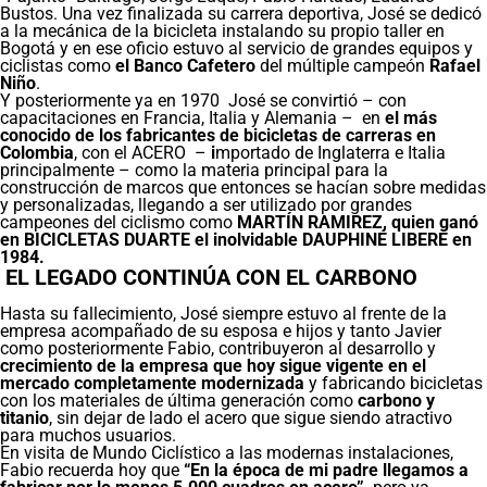
Bustos. Una vez finalizada su carrera deportiva, José se dedicó
a la mecánica de la bicicleta instalando su propio taller en
Bogotá y en ese oficio estuvo al servicio de grandes equipos y
ciclistas como
el Banco Cafetero
del múltiple campeón
Rafael
Niño
.
Y posteriormente ya en 1970 José se convirtió – con
capacitaciones en Francia, Italia y Alemania – en
el más
conocido de los fabricantes de bicicletas de carreras en
Colombia
, con el ACERO –
i
mportado de Inglaterra e Italia
principalmente – como la materia principal para la
construcción de marcos que entonces se hacían sobre medidas
y personalizadas, llegando a ser utilizado por grandes
campeones del ciclismo como
MARTÍN RAMIREZ, quien ganó
en BICICLETAS DUARTE el inolvidable DAUPHINÉ LIBERÉ en
1984.
EL LEGADO CONTINÚA CON EL CARBONO
Hasta su fallecimiento, José siempre estuvo al frente de la
empresa acompañado de su esposa e hijos y tanto Javier
como posteriormente Fabio, contribuyeron al desarrollo y
crecimiento de la empresa que hoy sigue vigente en el
mercado completamente modernizada
y fabricando bicicletas
con los materiales de última generación como
carbono y
titanio
, sin dejar de lado el acero que sigue siendo atractivo
para muchos usuarios.
En visita de Mundo Ciclístico a las modernas instalaciones,
Fabio recuerda hoy que
“En la época de mi padre llegamos a