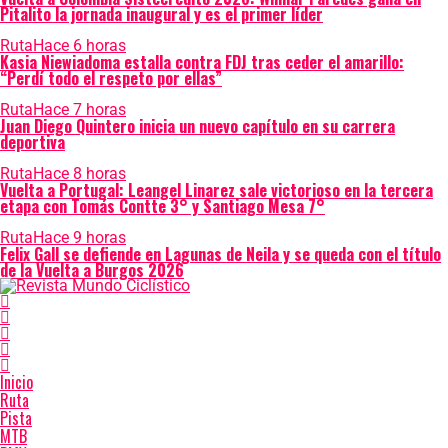
Pitalito la jornada inaugural y es el primer líder
Ruta
Hace 6 horas
Kasia Niewiadoma estalla contra FDJ tras ceder el amarillo:
“Perdí todo el respeto por ellas”
Ruta
Hace 7 horas
Juan Diego Quintero inicia un nuevo capítulo en su carrera
deportiva
Ruta
Hace 8 horas
Vuelta a Portugal: Leangel Linarez sale victorioso en la tercera
etapa con Tomás Contte 3° y Santiago Mesa 7°
Ruta
Hace 9 horas
Felix Gall se defiende en Lagunas de Neila y se queda con el título
de la Vuelta a Burgos 2026
Inicio
Ruta
Pista
MTB