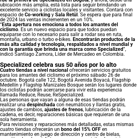
ubicación más amplia, está lista para seguir brindando un
excelente servicio a ciclistas locales y visitantes. Contará con
espacio de
Co-working
y
Sala Retül
. Se espera que para final
de 2024 las ventas incrementen en un 10%.
“
Esta apertura nos emociona a todos los amantes del
ciclismo
. Es un nuevo espacio para que todos puedan
equiparse con lo necesario para salir a rodar sea en ruta,
montaña, urbano o turbo e-bikes.
Encontrarán productos de la
más alta calidad y tecnología, respaldados a nivel mundial y
con la garantía que brinda una marca como Specialized
”,
indicó Santiago Zamora, Líder de Mercadeo en Colombia.
Specialized celebra sus 50 años por lo alto
Cuatro tiendas a nivel nacional
ofrecerán servicios gratuitos
para los amantes del ciclismo el próximo sábado 26 de
octubre. Bogotá calle 122, Bogotá Avenida Boyacá, Flagship
Medellín y Flagship Manizales Bosque serán los lugares donde
los ciclistas podrán acercarse para vivir esta experiencia
llamada Reduce, Reuse, ReSpecialized.
Las personas que vayan a alguna de esas tiendas podrán
realizar una
despinchada
con neumáticos y llantas gratis,
ajustes de cambios,
ajustes de frenos
, lubricación de la
cadena, es decir, reparaciones básicas que requieran de una
sola herramienta.
Para revisiones y reparaciones más detalladas, estas mismas
cuatro tiendas ofrecerán un
bono del 15% OFF
en
mantenimiento en juego de dirección y centro de bielas,