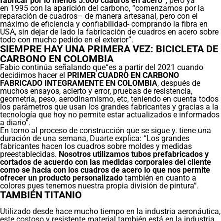
fabricar por lo menos 5.000 cuadros en acero”,
pero ya
en 1995 con la aparición del carbono, “comenzamos por la
reparación de cuadros– de manera artesanal, pero con el
máximo de eficiencia y confiabilidad- comprando la fibra en
USA, sin dejar de lado la fabricación de cuadros en acero sobre
todo con mucho pedido en el exterior”.
SIEMPRE HAY UNA PRIMERA VEZ: BICICLETA DE
CARBONO EN COLOMBIA
Fabio continúa señalando que“es a partir del 2021 cuando
decidimos hacer el
PRIMER CUADRO EN CARBONO
FABRICADO INTEGRAMENTE EN COLOMBIA
, después de
muchos ensayos, acierto y error, pruebas de resistencia,
geometría, peso, aerodinamismo, etc, teniendo en cuenta todos
los parámetros que usan los grandes fabricantes y gracias a la
tecnología que hoy no permite estar actualizados e informados
a diario”.
En torno al proceso de construcción que se sigue y. tiene una
duración de una semana, Duarte explica: “Los grandes
fabricantes hacen los cuadros sobre moldes y medidas
preestablecidas.
Nosotros utilizamos tubos prefabricados y
cortados de acuerdo con las medidas corporales del cliente
como se hacía con los cuadros de acero lo que nos permite
ofrecer un producto personalizado
también en cuanto a
colores pues tenemos nuestra propia división de pintura”.
TAMBIÉN TITANIO
Utilizado desde hace mucho tiempo en la industria aeronáutica,
este costoso y resistente material también está en la industria