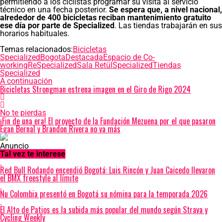
permitiendo a los ciclistas programar su visita al servicio
técnico en una fecha posterior.
Se espera que, a nivel nacional,
alrededor de 400 bicicletas reciban mantenimiento gratuito
ese día por parte de Specialized
. Las tiendas trabajarán en sus
horarios habituales.
Temas relacionados:
Bicicletas
Specialized
Bogota
Destacada
Espacio de Co-
working
ReSpecialized
Sala Retül
Specialized
Tiendas
Specialized
A continuación
Bicicletas Strongman estrena imagen en el Giro de Rigo 2024
No te pierdas
¡Fin de una era! El proyecto de la Fundación Mezuena por el que pasaron
Egan Bernal y Brandon Rivera no va más
Anuncio
Tal vez te interese
Red Bull Rodando encendió Bogotá: Luis Rincón y Juan Caicedo llevaron
el BMX freestyle al límite
Nu Colombia presentó en Bogotá su nómina para la temporada 2026
El Alto de Patios es la subida más popular del mundo según Strava y
Cycling Weekly