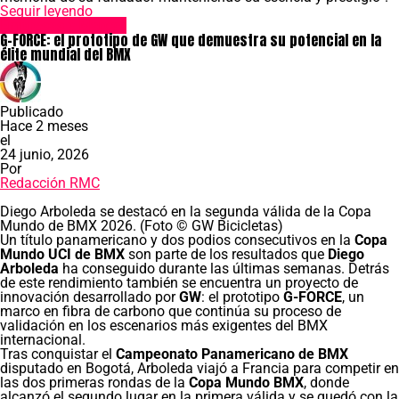
Seguir leyendo
Empresas y Marcas
G-FORCE: el prototipo de GW que demuestra su potencial en la
élite mundial del BMX
Publicado
Hace 2 meses
el
24 junio, 2026
Por
Redacción RMC
Diego Arboleda se destacó en la segunda válida de la Copa
Mundo de BMX 2026. (Foto © GW Bicicletas)
Un título panamericano y dos podios consecutivos en la
Copa
Mundo UCI de BMX
son parte de los resultados que
Diego
Arboleda
ha conseguido durante las últimas semanas. Detrás
de este rendimiento también se encuentra un proyecto de
innovación desarrollado por
GW
: el prototipo
G-FORCE
, un
marco en fibra de carbono que continúa su proceso de
validación en los escenarios más exigentes del BMX
internacional.
Tras conquistar el
Campeonato Panamericano de BMX
disputado en Bogotá, Arboleda viajó a Francia para competir en
las dos primeras rondas de la
Copa Mundo BMX
, donde
alcanzó el segundo lugar en la primera válida y se quedó con la