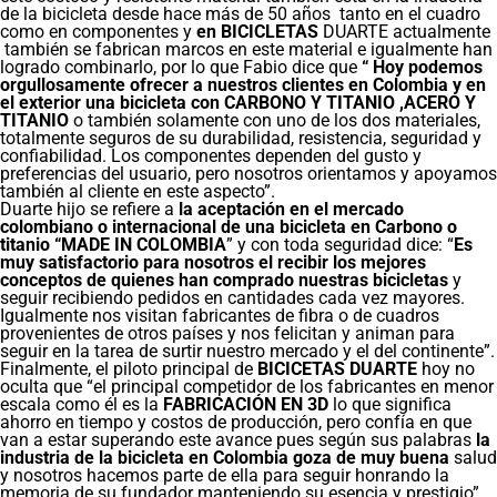
de la bicicleta desde hace más de 50 años tanto en el cuadro
como en componentes y
en BICICLETAS
DUARTE actualmente
también se fabrican marcos en este material e igualmente han
logrado combinarlo, por lo que Fabio dice que
“ Hoy podemos
orgullosamente ofrecer a nuestros clientes en Colombia y en
el exterior una bicicleta con CARBONO Y TITANIO ,ACERO Y
TITANIO
o también solamente con uno de los dos materiales,
totalmente seguros de su durabilidad, resistencia, seguridad y
confiabilidad. Los componentes dependen del gusto y
preferencias del usuario, pero nosotros orientamos y apoyamos
también al cliente en este aspecto”.
Duarte hijo se refiere a
la
aceptación en el mercado
colombiano o internacional de una bicicleta en Carbono o
titanio “MADE IN COLOMBIA
” y con toda seguridad dice: “
Es
muy satisfactorio para nosotros el recibir los mejores
conceptos de quienes han comprado nuestras bicicletas
y
seguir recibiendo pedidos en cantidades cada vez mayores.
Igualmente nos visitan fabricantes de fibra o de cuadros
provenientes de otros países y nos felicitan y animan para
seguir en la tarea de surtir nuestro mercado y el del continente”.
Finalmente, el piloto principal de
BICICETAS DUARTE
hoy no
oculta que “el principal competidor de los fabricantes en menor
escala como él es la
FABRICACIÓN EN 3D
lo que significa
ahorro en tiempo y costos de producción, pero confía en que
van a estar superando este avance pues según sus palabras
la
industria de la bicicleta en Colombia goza de muy buena
salud
y nosotros hacemos parte de ella para seguir honrando la
memoria de su fundador manteniendo su esencia y prestigio”.