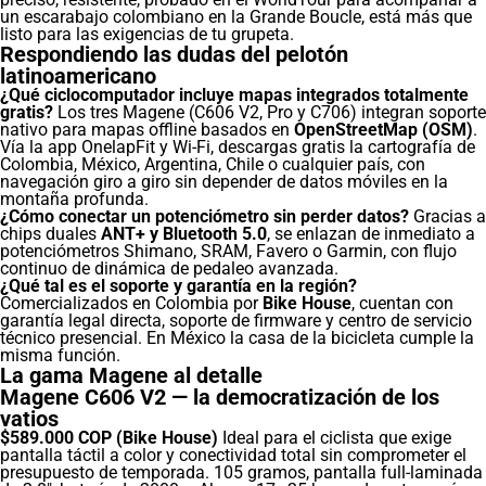
un escarabajo colombiano en la Grande Boucle, está más que
listo para las exigencias de tu grupeta.
Respondiendo las dudas del pelotón
latinoamericano
¿Qué ciclocomputador incluye mapas integrados totalmente
gratis?
Los tres Magene (C606 V2, Pro y C706) integran soporte
nativo para mapas offline basados en
OpenStreetMap (OSM)
.
Vía la app OnelapFit y Wi-Fi, descargas gratis la cartografía de
Colombia, México, Argentina, Chile o cualquier país, con
navegación giro a giro sin depender de datos móviles en la
montaña profunda.
¿Cómo conectar un potenciómetro sin perder datos?
Gracias a
chips duales
ANT+ y Bluetooth 5.0
, se enlazan de inmediato a
potenciómetros Shimano, SRAM, Favero o Garmin, con flujo
continuo de dinámica de pedaleo avanzada.
¿Qué tal es el soporte y garantía en la región?
Comercializados en Colombia por
Bike House
, cuentan con
garantía legal directa, soporte de firmware y centro de servicio
técnico presencial. En México la casa de la bicicleta cumple la
misma función.
La gama Magene al detalle
Magene C606 V2 — la democratización de los
vatios
$589.000 COP (Bike House)
Ideal para el ciclista que exige
pantalla táctil a color y conectividad total sin comprometer el
presupuesto de temporada. 105 gramos, pantalla full-laminada