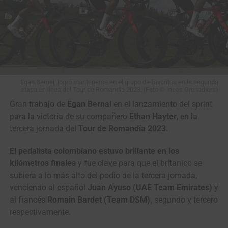
Egan Bernal, logró mantenerse en el grupo de favoritos en la segunda
etapa en línea del Tour de Romandía 2023. (Foto © Ineos Grenadiers)
Gran trabajo de
Egan Bernal
en el lanzamiento del sprint
para la victoria de su compañero
Ethan Hayter
, en la
tercera jornada del
Tour de Romandía 2023
.
El pedalista colombiano estuvo brillante en los
kilómetros finales
y fue clave para que el britanico se
subiera a lo más alto del podio de la tercera jornada,
venciendo al español
Juan Ayuso (UAE Team Emirates)
y
al francés
Romain Bardet (Team DSM),
segundo y tercero
respectivamente.