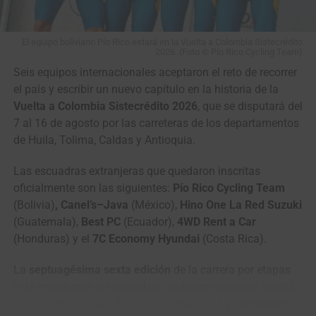
El equipo boliviano Pío Rico estará en la Vuelta a Colombia Sistecrédito
Otros Nacionales en el Escalafón
2026. (Foto © Pío Rico Cycling Team)
Seis equipos internacionales aceptaron el reto de recorrer
el país y escribir un nuevo capítulo en la historia de la
Vuelta a Colombia Sistecrédito 2026
, que se disputará del
7 al 16 de agosto por las carreteras de los departamentos
de Huila, Tolima, Caldas y Antioquia.
Las escuadras extranjeras que quedaron inscritas
oficialmente son las siguientes:
Pío Rico Cycling Team
(Bolivia)
, Canel’s–Java
(México),
Hino One La Red Suzuki
(Guatemala),
Best PC
(Ecuador),
4WD Rent a Car
(Honduras) y el
7C Economy Hyundai
(Costa Rica).
La
septuagésima sexta edición
de la carrera por etapas
más importante del calendario ciclístico nacional, tendrá
un exigente trazado de 1.473 kilómetros.
La competencia