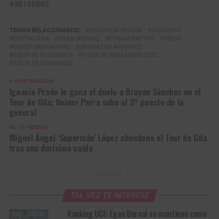
498106880
TEMAS RELACIONADOS:
BRANDON RIVERA
CICLISMO
DESTACADA
EGAN BERNAL
ETHAN HAYTER
INEOS
INEOS GRENADIERS
JHONATAN NARVÁEZ
TOUR DE ROMANDÍA
TOUR DE ROMANDÍA 2023
TOUR OF ROMANDIE
A CONTINUACIÓN
Ignacio Prado le gana el duelo a Brayan Sánchez en el
Tour de Gila; Heiner Parra sube al 3° puesto de la
general
NO TE PIERDAS
Miguel Ángel ‘Supermán’ López abandona el Tour de Gila
tras una durísima caída
ANUNCIO
TAL VEZ TE INTERESE
Ranking UCI: Egan Bernal se mantiene como