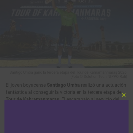
Santigo Umba ganó la tercera etapa del Tour de Kahramanmaraş 2026.
(Foto © Solution Tech NIPPO Rali)
El joven boyacense
Santiago Umba
realizó una actuación
fantástica al conseguir la victoria en la tercera etapa del
Tour de Kahramanmaraş
. El escarabajo al servicio del
Clos
this
equipo italiano
Solution Tech NIPPO Rali
lanzó el ataque
modu
decisivo en los últimos metros de la subida final,
distanciándose de sus rivales y cruzando la meta en
solitario para asegurar una brillante victoria.