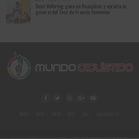
RUTA
Hace 11 horas
Demi Vollering gana en Beaujolais y aprieta la
general del Tour de Francia Femenino
INICIO
RUTA
PISTA
MTB
BMX
LANZAMIENTOS
Todos los derechos reservados © 1976-2026 Mundo Ciclístico SAS.