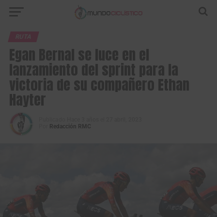
RUTA
Egan Bernal se luce en el
lanzamiento del sprint para la
victoria de su compañero Ethan
Hayter
Publicado
Hace 3 años
el
27 abril, 2023
Por
Redacción RMC