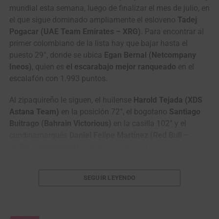
mundial esta semana, luego de finalizar el mes de julio, en
7
Daniil
Team Vino – North
0:37
el que sigue dominado ampliamente el esloveno
Tadej
Pronskiy
Qazaqstan Region
Pogacar (UAE Team Emirates – XRG)
. Para encontrar al
8
Mathias
Terengganu Cycling Team
0:48
primer colombiano de la lista hay que bajar hasta el
Bregnhøj
puesto 29°, donde se ubica
Egan Bernal (Netcompany
9
Fergus
Terengganu Cycling Team
1:33
Ineos)
, quien es
el escarabajo mejor ranqueado
en el
Browning
escalafón con 1.993 puntos.
10
Jo
Kinan Racing Team
,,
Al zipaquireño le siguen, el huilense
Harold Tejada (XDS
Hashikawa
Astana Team)
en la posición 72°, el bogotano
Santiago
Buitrago (Bahrain Victorious)
en la casilla 102° y el
cundinamarqués
Daniel Felipe Martínez (Red Bull –
Clasificación General Individual
BORA – hansgrohe)
, quien se clasifica 137°,
El ascenso más significativo lo protagonizó el
1
Kyrylo Tsarenko
Solution Tech NIPPO
8:42:48
SEGUIR LEYENDO
Rali
carmelitano
Nicolás Gómez (GW Erco Sportfitness)
, que
tras su victoria en los
Juegos Centroamericanos y del
2
Santiago Umba
Solution Tech NIPPO
0:02
Caribe Santo Domingo 2026
, subió 858 lugares para
Rali
ubicarse en el puesto 1088°, otro de los que mejoró en el