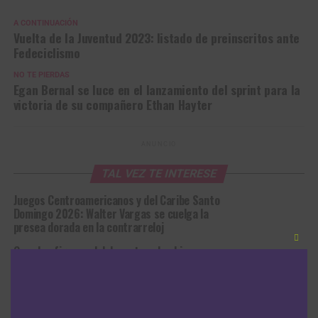
A CONTINUACIÓN
Vuelta de la Juventud 2023: listado de preinscritos ante
Fedeciclismo
NO TE PIERDAS
Egan Bernal se luce en el lanzamiento del sprint para la
victoria de su compañero Ethan Hayter
ANUNCIO
TAL VEZ TE INTERESE
Juegos Centroamericanos y del Caribe Santo
Domingo 2026: Walter Vargas se cuelga la
presea dorada en la contrarreloj
Clos
Grandes figuras del deporte colombiano en
this
los Centroamericanos y del Caribe Santo
modu
Domingo 2026 con aporte del BMX, la ruta y
la pista
En Colombia con Duarte se fabrican