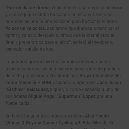
“
Fue un día de drama
, el pelotón estaba un poco nervioso
y cada equipo estaba buscando poner a sus mejores
hombres en una buena posición para buscar la victoria.
Yo soy un velocista
, sabíamos que íbamos a terminar al
sprint y ya solo después tuvimos que lanzar el ataque
final y prepararnos para el éxito”, señaló el mexicano,
vencedor del día de hoy.
La jornada que incluyó tres premios de montaña de
tercera categoría, vio al mexicano pasar primero por línea
de meta por encima del colombiano
Brayan Sánchez del
Team Medellín – EPM
, escuadra dirigida por
José Julián
“El Chivo” Velásquez
, y que vio como despedía a uno de
sus líderes
Miguel Ángel “Superman” López
por una
fuerte caída.
En tercer lugar entró el norteamericano
Alex Hoenh
(Above & Beyond Cancer Cycling p/b Bike World)
. Su