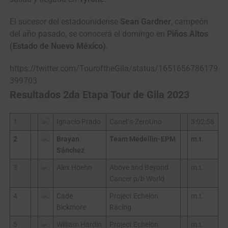
El sucesor del estadounidense
Sean Gardner
, campeón
del año pasado, se conocerá el domingo en
Piños Altos
(Estado de Nuevo México)
.
https://twitter.com/TouroftheGila/status/1651656786179
399703
Resultados 2da Etapa Tour de Gila 2023
1
Ignacio Prado
Canel´s-ZeroUno
3:02:58
2
Brayan
Team Medellin-EPM
m.t.
Sánchez
3
Alex Hoehn
Above and Beyond
m.t.
Cancer p/b World
4
Cade
Project Echelon
m.t.
Bickmore
Racing
5
William Hardin
Project Echelon
m.t.