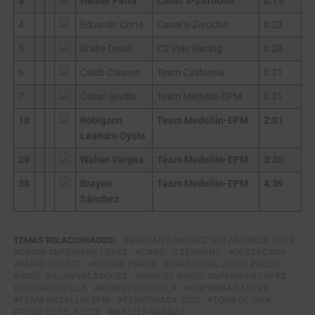
3
Heiner Parra
Canel´s-ZeroUno
0:15
4
Eduardo Corte
Canel´s-ZeroUno
0:23
5
Drake Deuel
CS Velo Racing
0:28
6
Caleb Classen
Team California
0:31
7
Óscar Sevilla
Team Medellin-EPM
0:31
18
Róbigzon
Team Medellin-EPM
2:01
Leandro Oyola
29
Walter Vargas
Team Medellin-EPM
3:30
38
Brayan
Team Medellin-EPM
4:39
Sánchez
TEMAS RELACIONADOS:
BRAYAN SÁNCHEZ UCI AMÉRICA TOUR
CAÍDA SUPERMAN LOPEZ
CANEL’S ZEROUNO
DESTACADA
FABIO DUARTE
HÉINER PARRA
IGNACIO DE JESÚS PRADO
JOSÉ JULIÁN VELÁSQUEZ
MIGUEL ANGEL SUPERMAN LOPEZ
OSCAR SEVILLA
ROBIGZON OYOLA
SUPERMAN LOPEZ
TEAM MEDELLÍN EPM
TEMPORADA 2023
TOUR DE GILA
TOUR DE GILA 2023
WALTER VARGAS