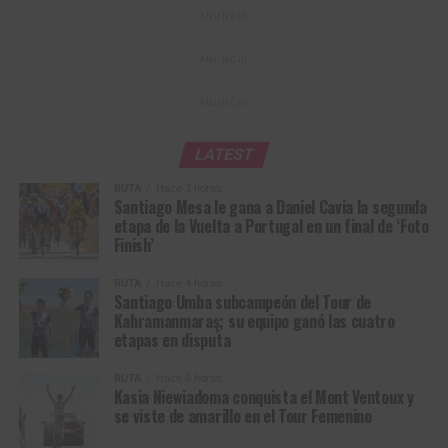
28
Adrián
Gi Group Holding –
m.t.
ANUNCIO
10
Gerard
VC Fukuoka
2:52
Bustamante
Simoldes – UDO
Ledesma
ANUNCIO
44
Jesús David
Efapel Cycling
m.t.
Peña
ANUNCIO
LATEST
RUTA
Hace 3 horas
Santiago Mesa le gana a Daniel Cavia la segunda
etapa de la Vuelta a Portugal en un final de ‘Foto
Finish’
RUTA
Hace 4 horas
Santiago Umba subcampeón del Tour de
Kasia Niewiadoma se visitó de amarillo en el Mont
Kahramanmaraş; su equipo ganó las cuatro
etapas en disputa
Ventoux (Foto © A.S.O/Billy Ceusters)
Entonces contraatacó Niewiadoma y esa sí fue la
RUTA
Hace 5 horas
Kasia Niewiadoma conquista el Mont Ventoux y
estocada real. Reusser y Vollering se miraron, ninguna
se viste de amarillo en el Tour Femenino
quiso asumir la persecución. Ese instante de duda les
Rui Oliveira, líder de la Vuelta a Portugal 2026. (Foto ©