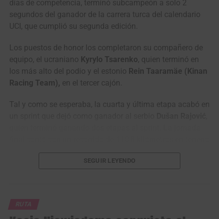
(Anicolor) GANÓ en un
días de competencia, terminó subcampeón a solo 2
cerrado sprint la etapa
segundos del ganador de la carrera turca del calendario
UCI, que cumplió su segunda edición.
de la Vuelta a Portugal
2026 (Sines › Albufeira,
Los puestos de honor los completaron su compañero de
180.4 Kms)
equipo, el ucraniano
Kyrylo Tsarenko
, quien terminó en
los más alto del podio y el estonio
Rein Taaramäe (Kinan
#VamosEscarabajos
Racing Team),
en el tercer cajón.
#CiclismoColombiano
Tal y como se esperaba, la cuarta y última etapa acabó en
#Colombia
un sprint que dejó como ganador al serbio
Dušan Rajović
,
quien terminó ganando dos etapas al sprint. La jornada
final contó con un recorrido de 110,8 kilómetros en terreno
©️
@cyclingontnt
…
en su mayoró llano.
SEGUIR LEYENDO
La carrera turca terminó siendo un monólogo del equipo
— Mundo Ciclístico (@mundociclistico)
August 7, 2026
italiano
Solution Tech NIPPO Rali
, que ganó las cuatro
etapas en disputa, una con el ucraniano
Kyrylo Tsarenko
,
RUTA
otra con el colombiano
Santiago Umba
y dos más con el