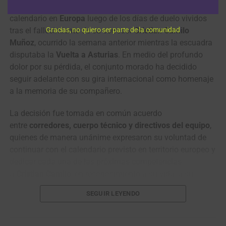
El
equipo de ciclismo Nu Colombia
reanudará su
calendario en
Europa
luego de los días de duelo vividos
Gracias, no quiero ser parte de la comunidad
tras el fallecimiento de su corredor
Cristian Camilo
Muñoz
, ocurrido la semana anterior mientras la escuadra
disputaba la
Vuelta a Asturias
. En medio del profundo
dolor por su pérdida, el conjunto morado ha decidido
seguir adelante con su gira internacional como homenaje
a la memoria de su compañero.
La decisión fue tomada en común acuerdo
entre
corredores, cuerpo técnico y directivos del equipo
,
quienes de manera unánime expresaron su voluntad de
continuar con el calendario previsto en territorio europeo y
dedicar cada una de las próximas competencias
a
Cristian Camilo
, en reconocimiento a su vida, a su
entrega como corredor y al lugar que siempre ocupó
SEGUIR LEYENDO
dentro del grupo.
Este miércoles, la delegación del
Nu Colombia
hizo