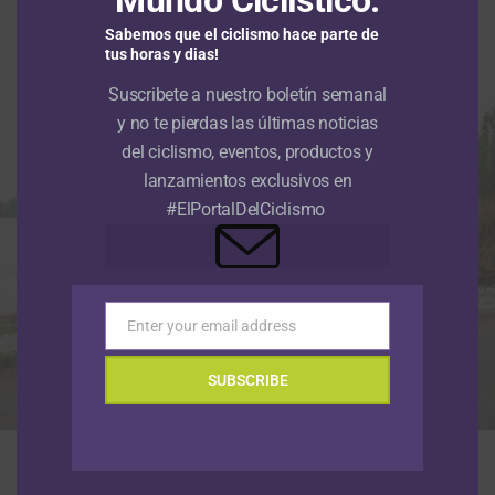
Camilo Muñoz
Sabemos que el ciclismo hace parte de
Publicado
Hace 3 meses
el
30 abril, 2026
tus horas y dias!
Por
Sergio Urrego Pedraza
Suscribete a nuestro boletín semanal
y no te pierdas las últimas noticias
del ciclismo, eventos, productos y
lanzamientos exclusivos en
#ElPortalDelCiclismo
Enter your email address
Email
SUBSCRIBE
El DT Raúl Mesa y su equipo Nu Colombia anunciaron con un emotivo
video la continuidad de su gira de carreras por Europa en memoria de
Cristian Camilo Muñoz (Foto © NuColombia)