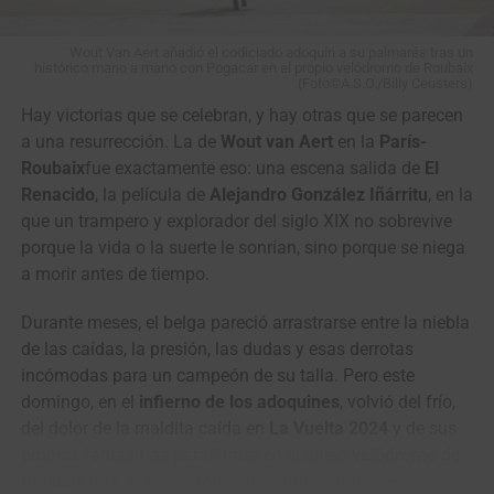
Wout Van Aert añadió el codiciado adoquín a su palmarés tras un
histórico mano a mano con Pogacar en el propio velódromo de Roubaix
(Foto©A.S.O./Billy Ceusters)
Hay victorias que se celebran, y hay otras que se parecen
a una resurrección. La de
Wout van Aert
en la
París-
Roubaix
fue exactamente eso: una escena salida de
El
Renacido
, la película de
Alejandro González Iñárritu
, en la
que un trampero y explorador del siglo XIX no sobrevive
porque la vida o la suerte le sonrían, sino porque se niega
“Han sido días muy duros para todos.
La partida de
a morir antes de tiempo.
Cristian Camilo nos dejó un dolor muy grande como
equipo, como familia y como seres humanos
. Después
Durante meses, el belga pareció arrastrarse entre la niebla
de conversar entre corredores, directivos y cuerpo técnico,
de las caídas, la presión, las dudas y esas derrotas
tomamos la decisión de continuar esta gira por Europa
incómodas para un campeón de su talla. Pero este
como homenaje a su memoria
. Fue una decisión
domingo, en el
infierno de los adoquines
, volvió del frío,
unánime del grupo, porque sentimos que seguir en
del dolor de la maldita caída en
La Vuelta 2024
y de sus
carrera, mantenernos unidos y competir en su nombre
propios fantasmas para firmar en el añejo
velódromo de
también es una forma de recordarlo y de honrar todo lo
Roubaix
una de las victorias más impresionantes,