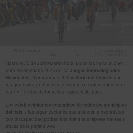
El duelo de colosos en el pavé de París-Roubaix (Foto©A.S.O./Billy
Ceusters)
Ahí empezó a tomar forma la batalla que todos
soñábamos: dos gigantes solos frente al adoquín,
El ciclismo de ruta, un de las disciplinas habilitadas para los Juegos
Intercolegiados Nacionales 2026. (Foto © RMC)
midiéndose a golpe de pedales, dos pura sangre cabeza a
Hasta el 30 de abril estarán habilitadas las inscripciones
cabeza, todavía con casi
100 kilómetros
y un mar de
para el calendario 2026 de los
Juegos Intercolegiados
piedras por delante.
Nacionales
, el programa del
Ministerio del Deporte
que
En
El Renacido
,
Hugh Glass
es despedazado por un oso,
integra a niñas, niños y adolescentes escolarizados entre
enterrado vivo, lanzado al abismo con su caballo y
los 7 y 17 años de todas las regiones del país.
obligado a atravesar a pie un desierto de hielo y
Los
establecimientos educativos de todos los municipios
temperaturas bajo cero. Así también
Pogacar
y
Van der
del país
, y las organizaciones que atienden a deportistas
Poel
parecieron quedar a merced del infierno en
con discapacidad podrán inscribir a sus representantes a
plena
París-Roubaix
.
través de la página web