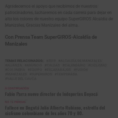
Agradecemos el apoyo que recibimos de nuestros
patrocinadores, lucharemos en cada carrera para dejar en
alto los colores de nuestro equipo SuperGIROS Alcaldía de
Manizales, Gracias Manizales del alma.
Con Prensa Team SuperGIROS-Alcaldía de
Manizales
TEMAS RELACIONADOS:
2019
ALCALDÍA DE MANIZALES
ALIANZA
ANUNCIO
CALDAS
CALENDARIO
CICLISMO
COLOMBIA
EQUIPO
ESCARABAJOS
FUSIÓN
MANIZALES
SUPERGIROS
TEMPORADA
VALLE DEL CAUCA
A CONTINUACIÓN
Fabio Parra nuevo director de Indeportes Boyacá
NO TE PIERDAS
Fallece en Bogotá Julio Alberto Rubiano, estrella del
ciclismo colombiano de los años 70 y 80.