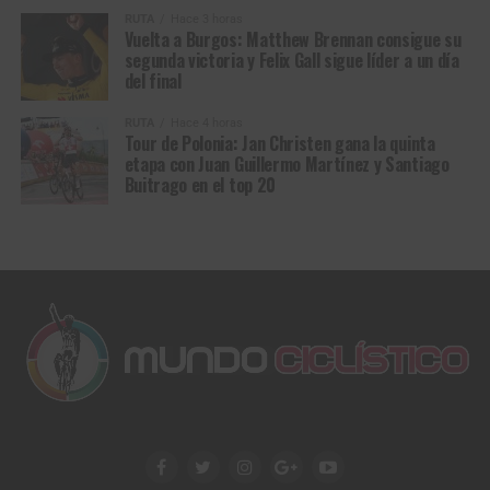
Y así como Glass terminó inspirando relatos que
RUTA
Hace 3 horas
atravesaron generaciones hasta convertirse en novela y
Vuelta a Burgos: Matthew Brennan consigue su
segunda victoria y Felix Gall sigue líder a un día
cine, también
Van Aert
firmó una victoria destinada a
del final
perdurar en la memoria del ciclismo, una de esas que se
cuentan durante décadas porque no solo coronan a un
RUTA
Hace 4 horas
campeón: también alimentan los mitos.
Tour de Polonia: Jan Christen gana la quinta
etapa con Juan Guillermo Martínez y Santiago
Buitrago en el top 20