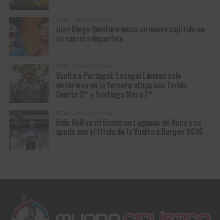
más cruel del ciclismo. Pero en el viejo
velódromo de
tejido social.
Roubaix
, allí donde los héroes dejan de ser hombres
RUTA
Hace 10 horas
comunes para convertirse en leyenda, fue el belga quien
Juan Diego Quintero inicia un nuevo capítulo en
*Con Información de Mindeporte
su carrera deportiva
logró doblegar a su rival y salir con vida de la batalla.
Y así como Glass terminó inspirando relatos que
RUTA
Hace 11 horas
atravesaron generaciones hasta convertirse en novela y
Vuelta a Portugal: Leangel Linarez sale
victorioso en la tercera etapa con Tomás
cine, también
Van Aert
firmó una victoria destinada a
Contte 3° y Santiago Mesa 7°
perdurar en la memoria del ciclismo, una de esas que se
cuentan durante décadas porque no solo coronan a un
RUTA
Hace 12 horas
campeón: también alimentan los mitos.
Felix Gall se defiende en Lagunas de Neila y se
queda con el título de la Vuelta a Burgos 2026