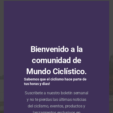
this
NOTICIAS
modu
Nu Colombia continuará su gira
europea en homenaje a Cristian
Camilo Muñoz
Publicado
Hace 3 meses
el
30 abril, 2026
Por
Sergio Urrego Pedraza
Bienvenido a la
comunidad de
Mundo Ciclístico.
Sabemos que el ciclismo hace parte de
tus horas y dias!
Suscribete a nuestro boletín semanal
y no te pierdas las últimas noticias
del ciclismo, eventos, productos y
lanzamientos exclusivos en