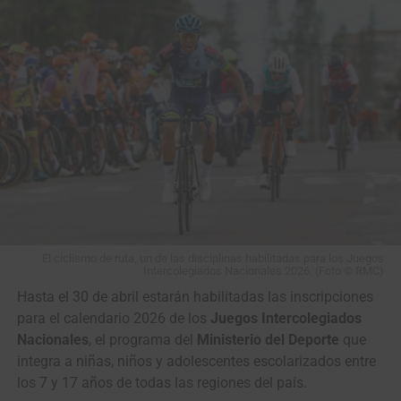
El duelo de colosos en el pavé de París-Roubaix (Foto©A.S.O./Billy
Ceusters)
Ahí empezó a tomar forma la batalla que todos
soñábamos: dos gigantes solos frente al adoquín,
El ciclismo de ruta, un de las disciplinas habilitadas para los Juegos
Intercolegiados Nacionales 2026. (Foto © RMC)
midiéndose a golpe de pedales, dos pura sangre cabeza a
Hasta el 30 de abril estarán habilitadas las inscripciones
cabeza, todavía con casi
100 kilómetros
y un mar de
para el calendario 2026 de los
Juegos Intercolegiados
piedras por delante.
Nacionales
, el programa del
Ministerio del Deporte
que
En
El Renacido
,
Hugh Glass
es despedazado por un oso,
integra a niñas, niños y adolescentes escolarizados entre
enterrado vivo, lanzado al abismo con su caballo y
los 7 y 17 años de todas las regiones del país.