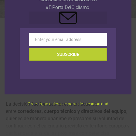
#ElPortalDelCiclismo
El DT Raúl Mesa y su equipo Nu Colombia anunciaron con un emotivo
video la continuidad de su gira de carreras por Europa en memoria de
Cristian Camilo Muñoz (Foto © NuColombia)
El
equipo de ciclismo Nu Colombia
reanudará su
Enter your email address
Email
calendario en
Europa
luego de los días de duelo vividos
tras el fallecimiento de su corredor
Cristian Camilo
SUBSCRIBE
Muñoz
, ocurrido la semana anterior mientras la escuadra
disputaba la
Vuelta a Asturias
. En medio del profundo
dolor por su pérdida, el conjunto morado ha decidido
seguir adelante con su gira internacional como homenaje
a la memoria de su compañero.
La decisión fue tomada en común acuerdo
Gracias, no quiero ser parte de la comunidad
entre
corredores, cuerpo técnico y directivos del equipo
,
quienes de manera unánime expresaron su voluntad de
continuar con el calendario previsto en territorio europeo y
dedicar cada una de las próximas competencias