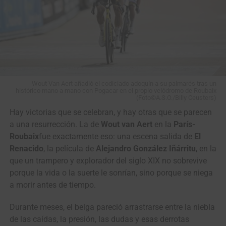
View this post on Instagram
Wout Van Aert añadió el codiciado adoquín a su palmarés tras un
histórico mano a mano con Pogacar en el propio velódromo de Roubaix
(Foto©A.S.O./Billy Ceusters)
Hay victorias que se celebran, y hay otras que se parecen
a una resurrección. La de
Wout van Aert
en la
París-
Roubaix
fue exactamente eso: una escena salida de
El
Renacido
, la película de
Alejandro González Iñárritu
, en la
que un trampero y explorador del siglo XIX no sobrevive
porque la vida o la suerte le sonrían, sino porque se niega
“Han sido días muy duros para todos.
La partida de
a morir antes de tiempo.
Cristian Camilo nos dejó un dolor muy grande como
equipo, como familia y como seres humanos
. Después
Durante meses, el belga pareció arrastrarse entre la niebla
de conversar entre corredores, directivos y cuerpo técnico,
de las caídas, la presión, las dudas y esas derrotas