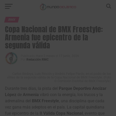
BMX
Copa Nacional de BMX Freestyle:
Armenia fue epicentro de la
segunda válida
Publicado
Hace 2 meses
el
17 junio, 2026
Por
Redacción RMC
Carlos Bedoya, Luis Rincón y Andrés Felipe Pardo, en el podio de los
élites de la segunda válida de la Copa Nacional de BMX Freestyle. (Foto
© Comisión Distrital de BMX Freestyle)
Durante tres días, la pista del
Parque Deportivo Ancízar
López
de
Armenia
vibró con la energía, los trucos y la
adrenalina del
BMX Freestyle
, una disciplina que cada
vez gana más adeptos en el país. La capital quindiana
fue epicentro de la
II Válida Copa Nacional
, evento que