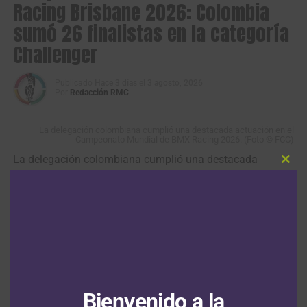
Racing Brisbane 2026: Colombia
sumó 26 finalistas en la categoría
Challenger
Publicado
Hace 3 días
el
3 agosto, 2026
Por
Redacción RMC
La delegación colombiana cumplió una destacada actuación en el
Campeonato Mundial de BMX Racing 2026. (Foto © FCC)
La delegación colombiana cumplió una destacada
Clos
actuación en la categoría Challenger del
Campeonato
this
modu
Mundial de BMX Racing,
disputado en Brisbane, Australia,
al conseguir 26 clasificaciones a finales (W) durante las
cuatro jornadas de competencia, ratificando el alto nivel
del
BMX colombiano
en las categorías formativas y
máster.
Desde el inicio del certamen,
los bicicrosistas nacionales
Bienvenido a la
se instalaron de manera constante entre los mejores del