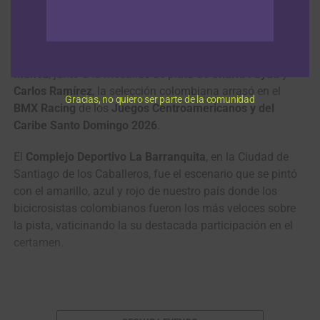
respectivamente;
Matías Rubiano
ocupó el W6 en Niños 9
Colombia, indiscutido campeón del BMX Racing en los Juegos
años;
Antonia Bolívar
fue W7 en Damas 11 años,
Centroamericanos y del Caribe Santo Domingo 2026. (Foto © COC)
mientras que
Luciana Castillo Díaz
y
Ariana María Oviedo
Gracias a los triunfos de
Diego Arboleda
y
Valentina
concluyeron W8 en Damas 11 y Damas 8 años.
Muñoz
, junto a la medallas de plata de
Sharid Fayad
y
Carlos Ramírez
, la selección colombiana arrasó en el
Gracias, no quiero ser parte de la comunidad
BMX Racing
de los
Juegos Centroamericanos y del
Caribe Santo Domingo 2026
.
El
Complejo Deportivo La Barranquita
, en la Ciudad de
Santiago de los Caballeros, fue el escenario que se pintó
con el amarillo, azul y rojo de nuestro país donde los
bicicrosistas colombianos fueron los más veloces sobre
la pista, vaticinando la su destacada participación en el
certamen.
Sharid Fayad, Valentina Muñoz y Andrea González, en el
Camila de la Hoz, la mejor de su categoría en el