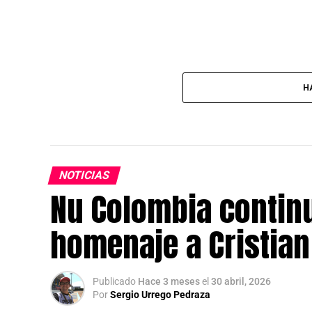
H
NOTICIAS
Nu Colombia contin
homenaje a Cristia
Publicado
Hace 3 meses
el
30 abril, 2026
Por
Sergio Urrego Pedraza