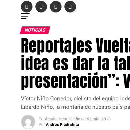
NOTICIAS
Reportajes Vuelt
idea es dar la t
presentación”: V
Víctor Niño Corredor, ciclista del equipo I
Libardo Niño, la montaña de nuestro país par
Publicado
Hace 13 años
el
9 junio, 2013
Por
Andres Piedrahita