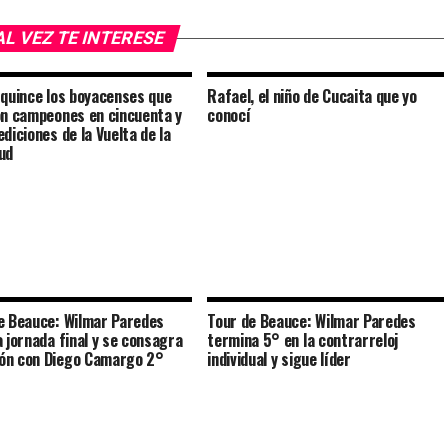
AL VEZ TE INTERESE
 quince los boyacenses que
Rafael, el niño de Cucaita que yo
on campeones en cincuenta y
conocí
diciones de la Vuelta de la
ud
e Beauce: Wilmar Paredes
Tour de Beauce: Wilmar Paredes
a jornada final y se consagra
termina 5° en la contrarreloj
ón con Diego Camargo 2°
individual y sigue líder