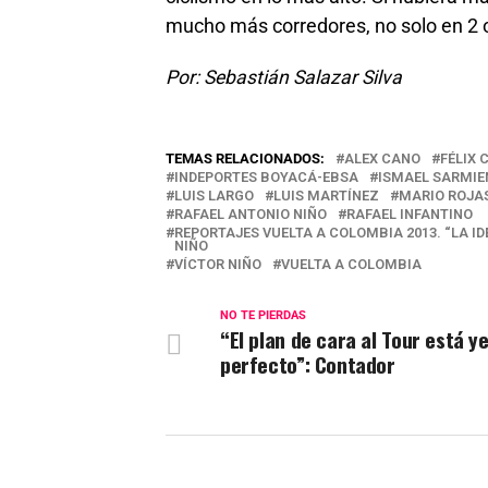
mucho más corredores, no solo en 2 o
Por: Sebastián Salazar Silva
TEMAS RELACIONADOS:
ALEX CANO
FÉLIX
INDEPORTES BOYACÁ-EBSA
ISMAEL SARMIE
LUIS LARGO
LUIS MARTÍNEZ
MARIO ROJA
RAFAEL ANTONIO NIÑO
RAFAEL INFANTINO
REPORTAJES VUELTA A COLOMBIA 2013. “LA ID
NIÑO
VÍCTOR NIÑO
VUELTA A COLOMBIA
NO TE PIERDAS
“El plan de cara al Tour está y
perfecto”: Contador