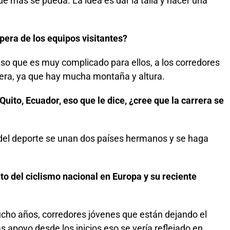
ue más se pueda. La idea es dar la talla y hacer una
pera de los equipos visitantes?
o que es muy complicado para ellos, a los corredores
rera, ya que hay mucha montaña y altura.
uito, Ecuador, eso que le dice, ¿cree que la carrera se
del deporte se unan dos países hermanos y se haga
 del ciclismo nacional en Europa y su reciente
cho años, corredores jóvenes que están dejando el
s apoyo desde los inicios eso se vería reflejado en