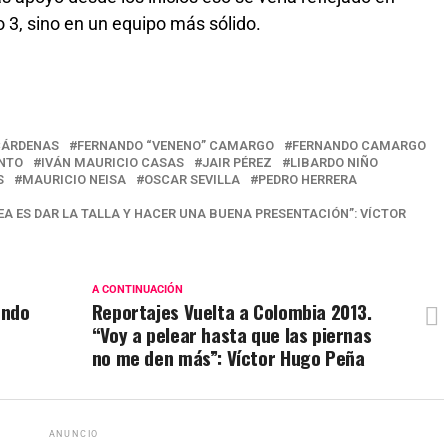
 3, sino en un equipo más sólido.
 CÁRDENAS
FERNANDO “VENENO” CAMARGO
FERNANDO CAMARGO
NTO
IVÁN MAURICIO CASAS
JAIR PÉREZ
LIBARDO NIÑO
S
MAURICIO NEISA
OSCAR SEVILLA
PEDRO HERRERA
EA ES DAR LA TALLA Y HACER UNA BUENA PRESENTACIÓN”: VÍCTOR
A CONTINUACIÓN
endo
Reportajes Vuelta a Colombia 2013.
“Voy a pelear hasta que las piernas
no me den más”: Víctor Hugo Peña
ANUNCIO