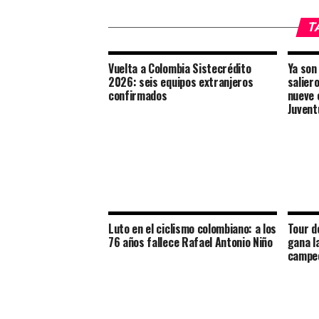
T
Vuelta a Colombia Sistecrédito
Ya son
2026: seis equipos extranjeros
salier
confirmados
nueve e
Juvent
Luto en el ciclismo colombiano: a los
Tour d
76 años fallece Rafael Antonio Niño
gana l
campe