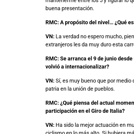
mantenerme entre los 5 y figurar lo q
buena presentación.
RMC: A propósito del nivel… ¿Qué es
VN:
La verdad no espero mucho, piens
extranjeros les da muy duro esta car
RMC: Se arranca el 9 de junio desde Q
volvió a internacionalizar?
VN:
Sí, es muy bueno que por medio 
patria en la unión de pueblos.
RMC: ¿Qué piensa del actual momento
participación en el Giro de Italia?
VN:
Ha sido la mejor actuación en mu
ciclismo en lo más alto. Si hubiera má