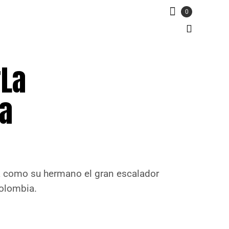
0
“La
na
rá como su hermano el gran escalador
Colombia.