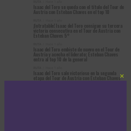
RUTA
Hace 1 año
Isaac del Toro se queda con el título del Tour de
Austria con Esteban Chaves en el top 10
RUTA
Hace 1 año
¡Intratable! Isaac del Toro consigue su tercera
victoria consecutiva en el Tour de Austria con
Esteban Chaves 5°
RUTA
Hace 1 año
Isaac del Toro embiste de nuevo en el Tour de
Austria y acecha el liderato; Esteban Chaves
entra al top 10 de la general
RUTA
Hace 1 año
Isaac del Toro sale victorioso en la segunda
etapa del Tour de Austria con Esteban Chaves
Clos
en el Top 20
this
modu
RUTA
Hace 1 año
Tour de Austria: Felix Großschartner gana la
primera etapa con Isaac del Toro 5° y Esteban
Chaves 14°
MÁS ARTÍCULOS