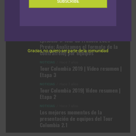
SUBSCRIBE
VIDEOS
NOTICIAS
Hace 1 mes
NOTICIAS
Hace 1 mes
Episodio 1: Tour de Francia 2026
Previo: Analizamos el formato de la
Gracias, no quiero ser parte de la comunidad
contrarreloj por equipos
NOTICIAS
Hace 7 años
Tour Colombia 2019 | Video resumen |
Etapa 3
NOTICIAS
Hace 7 años
Tour Colombia 2019| Video resumen |
Etapa 2
NOTICIAS
Hace 7 años
Los mejores momentos de la
presentación de equipos del Tour
Colombia 2.1