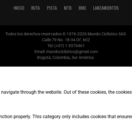
INICIO
RUTA
PISTA
MTB
BMX
LANZAMIENTOS
Todos los derechos reservados © 1976-2026 Mundo Ciclístico SAS.
Calle 79 No. 18-34 Of. 602
Tel: (+57) 1 9370461
Email: mundociclistico@gmail.com
Bogotá, Colombia, Sur América.
navigate through the website. Out of these cookies, the cookies
nction properly. This category only includes cookies that ensures