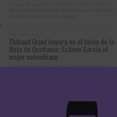
El segundo capítulo de la Ruta de Occitania 2026 la
ganó el joven Ronan Augé. El francés del Unibet Rose
Rockets resultó ser el más rápido...
RUTA
Hace 2 meses
Thibaud Gruel impera en el inicio de la
Ruta de Occitania; Estiven García el
mejor colombiano
El pedalista francés Thibaud Gruel ganó la jornada
inaugural de la Ruta de Occitania 2026. El pedalista
del Groupama – FDJ United fue el más rápido...
RUTA
Hace 2 años
Circuito de las Ardenas: Edgar Andrés
Pinzón finaliza 18° en la tercera