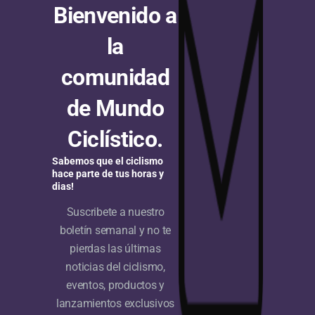
fracción con victoria de Federico
Bienvenido a
Savino
la
En un final picando hacia arriba de primera categoría,
Federico Savino (Soudal Quick-Step Development
comunidad
Team) se llevó la victoria en la tercera etapa del
de Mundo
Circuito de...
Ciclístico.
RUTA
Hace 2 años
Circuito de las Ardenas: Thibaud Gruel
Sabemos que el ciclismo
hace parte de tus horas y
sale victorioso en el segundo parcial
dias!
con Adrián Bustamante en el top 20
Suscribete a nuestro
boletín semanal y no te
En un final picando ligeramente hacia arriba, Thibaud
pierdas las últimas
Gruel (Groupama – FDJ) se llevó la victoria en la
noticias del ciclismo,
segunda etapa del Circuito de las Ardenas 2004...
eventos, productos y
lanzamientos exclusivos