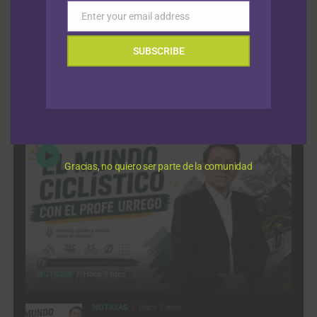
Enter your email address
Email
Tour de Polonia: Jan Christen gana la quinta etapa con Juan
Guillermo Martínez y Santiago Buitrago en el top 20
7 agosto,
SUBSCRIBE
2026
VIDEOS
Gracias, no quiero ser parte de la comunidad
NOTICIAS
Hace 1 mes
NOTICIAS
Hace 1 mes