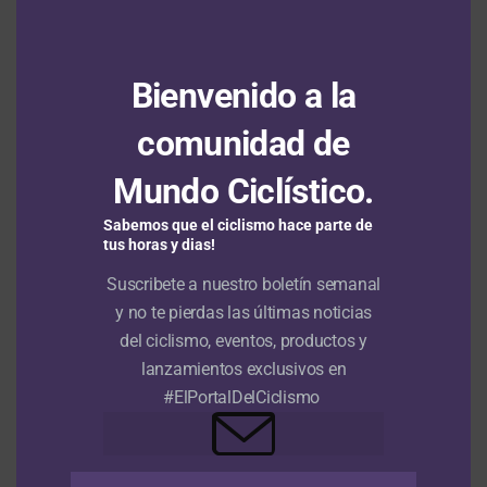
MÁS ARTÍCULOS
Bienvenido a la
comunidad de
Mundo Ciclístico.
ARTÍCULOS RECIENTES
Santiago Mesa le gana a Daniel Cavia la segunda etapa de la
Sabemos que el ciclismo hace parte de
Vuelta a Portugal en un final de ‘Foto Finish’
tus horas y dias!
7 agosto, 2026
Suscribete a nuestro boletín semanal
Santiago Umba subcampeón del Tour de Kahramanmaraş; su
y no te pierdas las últimas noticias
equipo ganó las cuatro etapas en disputa
7 agosto, 2026
del ciclismo, eventos, productos y
lanzamientos exclusivos en
Kasia Niewiadoma conquista el Mont Ventoux y se viste de
#ElPortalDelCiclismo
amarillo en el Tour Femenino
7 agosto, 2026
Vuelta a Burgos: Matthew Brennan consigue su segunda victoria
y Felix Gall sigue líder a un día del final
7 agosto, 2026