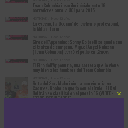
NOTICIAS
Hace 12 años
Team Colombia inscribe inicialmente 16
corredores ante la UCI para 2015
NOTICIAS
Hace 12 años
En escena, la ‘Decana’ del ciclismo profesional,
la Milán–Turín
NOTICIAS
Hace 12 años
Giro dell’Appennino: Sonny Colbrelli se queda con
el trofeo de campeón. Miguel Ángel Rubiano
(Team Colombia) cerró el podio en Génova
NOTICIAS
Hace 12 años
El Giro dell’Appennino, una carrera que le viene
muy bien a los hombres del Team Colombia
NOTICIAS
Hace 12 años
Ruta del Sur: Malori cierra con victoria en
Castres. Roche se queda con el título. ‘El Kivi’
Beltrán se clasificó en el puesto 16 (VIDEO-
FOTOS-RESULTADOS)
Clos
this
modu
NOTICIAS
Hace 12 años
Ruta del Sur: Jesús Herrada gana en Payolle y se
viste de primer líder. Miguel Rubiano y Edward
Beltrán son los mejores colombianos (FOTOS-
RESULTADOS)