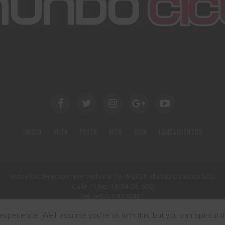
INICIO
RUTA
PISTA
MTB
BMX
LANZAMIENTOS
Todos los derechos reservados © 1976-2026 Mundo Ciclístico SAS.
Calle 79 No. 18-34 Of. 602
Tel: (+57) 1 9370461
Email: mundociclistico@gmail.com
xperience. We'll assume you're ok with this, but you can opt-out i
Bogotá, Colombia, Sur América.