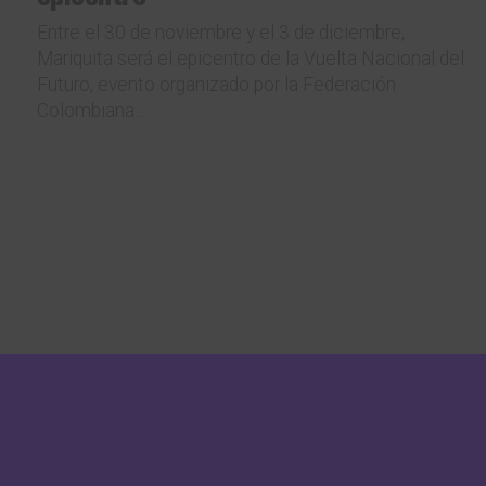
Entre el 30 de noviembre y el 3 de diciembre,
Mariquita será el epicentro de la Vuelta Nacional del
Futuro, evento organizado por la Federación
Colombiana...