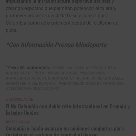
impulsando la infraestructura deportiva del país
y
creando espacios que permitan potenciar el talento,
promover procesos desde la base y consolidar a
Colombia como referente continental del ciclismo de
pista.
*Con Información Prensa Mindeporte
TEMAS RELACIONADOS:
2026
ALCALDÍA DE MOSQUERA
CICLISMO DE PISTA
DAVID ACOSTA
DESTACADA
GOBERNACIÓN DE CUNDINAMARCA
JHON JAIME GONZÁLEZ
MINISTERIO DEL DEPORTE
OBRA VELÓDROMO DE MOSQUERA
VELÓDROMO DE MOSQUERA
A CONTINUACIÓN
El Nu Colombia con doble reto internacional en Francia y
Estados Unidos
NO TE PIERDAS
Colombia y Japón avanzan en acciones conjuntas para
fortalecer el sistema de control al dopaje