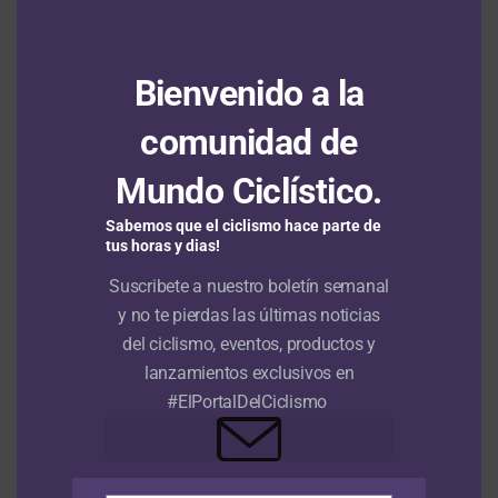
Con resultados en todo el país, el Ministerio
del Deporte le rindió cuentas a los
colombianos
Bienvenido a la
comunidad de
PISTA
Juegos Centroamericanos y del
Mundo Ciclístico.
Caribe 2026: el ciclismo de pista
Sabemos que el ciclismo hace parte de
aportó un total de 13 medallas,
tus horas y dias!
cinco de ellas doradas
Suscribete a nuestro boletín semanal
y no te pierdas las últimas noticias
Publicado
Hace 1 semana
el
1 agosto, 2026
del ciclismo, eventos, productos y
Por
Redacción RMC
lanzamientos exclusivos en
#ElPortalDelCiclismo
El seleccionador nacional John Jaime González, acompañado de Lina
Marcela Hernandéz. (Foto © Orgullo Paisa)
El ciclismo de pista se despidió de los
Juegos
Centroamericanos y del Caribe 2026
con cinco preseas: