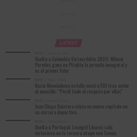
ANUNCIO
equipo mantiene intactas sus aspiraciones para las
pruebas restantes del programa. “
Todavía nos queda una
ANUNCIO
jornada larga
con las dos Madison, donde
Lina
Hernández
competirá junto a
Elizabeth Castaño
, además
ANUNCIO
del Madison masculino y los keirin con Kevin, Cristian,
Stefany y Valeria. Esperamos seguir aportándole
LATEST
medallas a Colombia”, concluyó González.
RUTA
Hace 16 mins
Vuelta a Colombia Sistecrédito 2026: Wilmar
*Con Información Prensa Cómite Olímpico
Paredes gana en Pitalito la jornada inaugural y
es el primer líder
Colombiano
RUTA
Hace 1 hora
Kasia Niewiadoma estalla contra FDJ tras ceder
el amarillo: “Perdí todo el respeto por ellas”
RUTA
Hace 2 horas
Juan Diego Quintero inicia un nuevo capítulo en
su carrera deportiva
RUTA
Hace 3 horas
Vuelta a Portugal: Leangel Linarez sale
victorioso en la tercera etapa con Tomás