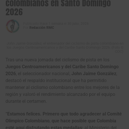
colombianos en Santo Domingo
del madison masculino luego de una exigente final en la
En la rama masculina,
Jordan Arley Parra
que hizo pareja
2026
que sumaron un total de 57 puntos. El triunfo de esta
con
Brayan Sánchez
, consiguieron la presea de bronce
prueba fue para
México
con 72, seguido por
Venezuela
con 57 puntos en el tercer lugar, detrás de México (oro con
con 59 unidades.
Publicado
Hace 1 semana
el
30 julio, 2026
72 puntos) y Venezuela (plata con 59).
Por
Redacción RMC
De esta forma, la selección colombiana cerró su
participación en el ciclismo de pista de
Santo Domingo
John Jaime González, el entrenador del ciclismo de pista colombiano en
los Juegos Centroamericanos y del Caribe Santo Domingo 2026. (Foto ©
2026
con cinco medallas de oro, cinco de plata y tres de
COC)
bronce (total de 13).
México lideró el medallero
de la
Tras una nueva jornada del ciclismo de pista en los
disciplina con seis oros, cuatro platas y dos bronces.
Juegos Centroamericanos y del Caribe Santo Domingo
2026
, el seleccionador nacional,
John Jaime González
,
*Con Información Prensa Cómite Olímpico
destacó el respaldo institucional que ha permitido
Colombiano
mantener al ciclismo colombiano entre los mejores de la
región y valoró el rendimiento alcanzado por el equipo
durante el certamen.
“
Estamos felices. Primero que todo agradecer al Comité
Olímpico Colombiano
,
que hace posible que Colombia
Jordan Parra y Brayan Sánchez ocuparon el tercer puesto
esté aquí disfrutando estas medallas;
al Ministerio del