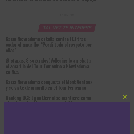
ANUNCIO
TAL VEZ TE INTERESE
Kasia Niewiadoma estalla contra FDJ tras
ceder el amarillo: “Perdí todo el respeto por
ellas”
¡8 etapas, 8 segundos! Vollering le arrebata
el amarillo del Tour Femenino a Niewiadoma
en Niza
Kasia Niewiadoma conquista el Mont Ventoux
y se viste de amarillo en el Tour Femenino
Ranking UCI: Egan Bernal se mantiene como
Clos
el mejor colombiano en el escalafón tras
this
nueva actualización
modu
Demi Vollering gana en Beaujolais y aprieta la
general del Tour de Francia Femenino