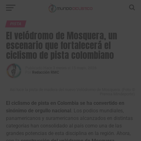
PISTA
El velódromo de Mosquera, un
escenario que fortalecerá el
ciclismo de pista colombiano
Publicado
Hace 3 meses
el
15 mayo, 2026
Por
Redacción RMC
Así luce la pista de madera del nuevo Velódromo de Mosquera. (Foto ©
Prensa Mindeporte)
El ciclismo de pista en Colombia se ha convertido en
sinónimo de orgullo nacional
. Los podios mundiales,
panamericanos y suramericanos alcanzados en distintas
categorías han consolidado al país como una de las
grandes potencias de esta disciplina en la región. Ahora,
con la
construcción del velódromo de Mosquera,