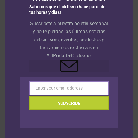
etapa de la Vuelta a Burgos; Nairo Quintana el colombiano más
Sabemos que el ciclismo hace parte de
destacado
6 agosto, 2026
tus horas y dias!
Suscribete a nuestro boletín semanal
Ranking UCI: Egan Bernal se mantiene como el mejor
colombiano en el escalafón tras nueva actualización
6 agosto,
y no te pierdas las últimas noticias
2026
del ciclismo, eventos, productos y
lanzamientos exclusivos en
Vuelta a Colombia Sistecrédito 2026: seis equipos extranjeros
#ElPortalDelCiclismo
confirmados
6 agosto, 2026
Julius Johansen sale victorioso en el prólogo de la Vuelta a
Portugal; Adrián Bustamante el mejor colombiano
5 agosto,
2026
Enter your email address
Email
SUBSCRIBE
VIDEOS