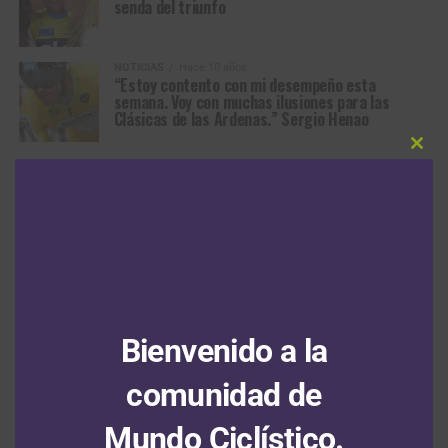
senda del triunfo
NOTICIAS
Hace 10 años
“Estoy contento con mi desempeño esta
semana. Voy con muchas ilusiones para las
Clásicas de las Ardenas.” Sergio Henao
Clos
this
MÁS ARTÍCULOS
modu
ARTÍCULOS RECIENTES
Bienvenido a la
Santiago Umba consigue una brillante victoria en la tercera
etapa del Tour de Kahramanmaraş y sigue segundo en la
comunidad de
general
6 agosto, 2026
Mundo Ciclístico.
Felix Gall saca a relucir sus dotes de escalador y gana la tercera