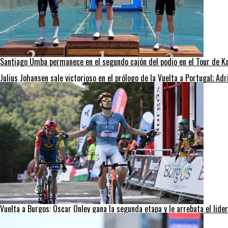
Santiago Umba permanece en el segundo cajón del podio en el Tour de 
Julius Johansen sale victorioso en el prólogo de la Vuelta a Portugal; A
Vuelta a Burgos: Oscar Onley gana la segunda etapa y le arrebata el lid