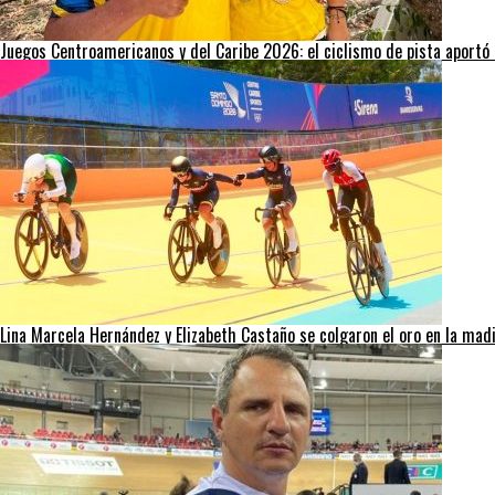
Juegos Centroamericanos y del Caribe 2026: el ciclismo de pista aportó 
Lina Marcela Hernández y Elizabeth Castaño se colgaron el oro en la ma