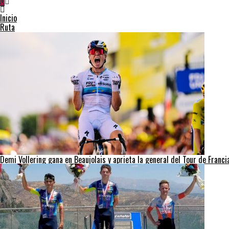
0
Inicio
Ruta
Demi Vollering gana en Beaujolais y aprieta la general del Tour de Franc