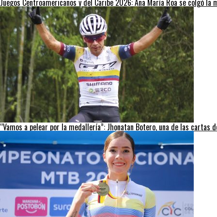
Juegos Centroamericanos y del Caribe 2026: Ana María Roa se colgó la m
“Vamos a pelear por la medallería”: Jhonatan Botero, una de las cartas