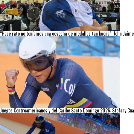
“Hace rato no teníamos una cosecha de medallas tan buena”: John Jaime
Juegos Centroamericanos y del Caribe Santo Domingo 2026: Stefany Cuadr