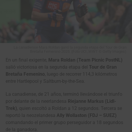
La canadiense Mara Roldan ganó la segunda etapa del Tour de Gran
Bretaña Femenino 2025. (Foto UCI_WWT © Getty Images)
En un final exigente,
Mara Roldan (Team Picnic PostNL)
salió victoriosa en la segunda etapa del
Tour de Gran
Bretaña Femenino
, luego de recorrer 114,3 kilómetros
entre Hartlepool y Saltburn-by-the-Sea.
La canadiense, de 21 años, terminó llevándose el triunfo
por delante de la neerlandesa
Riejanne Markus (Lidl-
Trek)
, quien escoltó a Roldan a 12 segundos. Tercera se
reportó la neozelandesa
Ally Wollaston (FDJ – SUEZ)
comandando el primer grupo perseguidor a 18 segundos
de la ganadora.