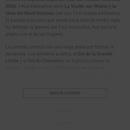
28
Adrián
Gi Group Holding –
m.t.
2026
, 146,8 kilómetros entre
La Voulte-sur-Rhône y la
Bustamante
Simoldes – UDO
4
Adne van
Terengganu Cycling
0:37
cima del Mont Ventoux
, con sus 15.6 crueles kilómetros.
Engelen
Team
44
Jesús David
Efapel Cycling
m.t.
El paisaje marciano que desde hace más de medio siglo
Peña
5
Awet Aman
Istanbul Team
0:41
ha definido la general del Tour masculino, hoy hacía lo
6
Mathias
VC Fukuoka
0:57
propio con el de las mujeres.
Bregnhøj
La jornada arrancó con una larga pelea por formar la
7
Benjamín
Terengganu Cycling
1:43
escapada. Los primeros puertos, el
Col de la Grande
Prades
Team
Limite
y el
Col du Colombier
, no lograron romper el
8
Fergus
Terengganu Cycling
2:33
pelotón. Recién a unos 75 kilómetros de meta se
Browning
Team
consolidó un grupo de cabeza con
Idoia Eraso, Marit
9
Jo
Kinan Racing Team
2:36
Raaijmakers, Ruby Roseman-Gannon, Mia Griffin
y la
Hashikawa
antioqueña
Paula Patiño (Laboral Kutxa)
. El grupo fue
SEGUIR LEYENDO
creciendo hasta sacarle varios minutos al pelotón.
10
Gerard
VC Fukuoka
2:52
Ledesma
En el paso por el
Col de Suzette
, Roseman-Gannon se
ANUNCIO
llevó los puntos de montaña en juego. Pero la fuga era
Rui Oliveira, líder de la Vuelta a Portugal 2026. (Foto © UAE)
solo el aperitivo: los equipos de las favoritas apretaron
ANUNCIO
antes de la ascensión definitiva y absorbieron a las