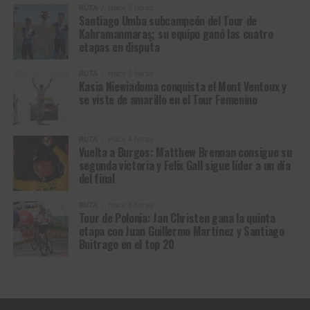
RUTA
Hace 2 horas
Rodrigues
Boavista
Kasia Niewiadoma se visitó de amarillo en el Mont Ventoux (Foto ©
Santiago Umba subcampeón del Tour de
A.S.O/Billy Ceusters)
Kahramanmaraş; su equipo ganó las cuatro
10
Daniel Cavia
Burgos Burpellet BH
0:22
etapas en disputa
Entonces contraatacó Niewiadoma y esa sí fue la
estocada real. Reusser y Vollering se miraron, ninguna
RUTA
Hace 3 horas
Kasia Niewiadoma conquista el Mont Ventoux y
quiso asumir la persecución. Ese instante de duda les
se viste de amarillo en el Tour Femenino
costaría el amarillo. La polaca no volvió a mirar atrás. A 8
kilómetros ya sacaba varios segundos; a 5,5 superaba el
minuto.
RUTA
Hace 4 horas
Vuelta a Burgos: Matthew Brennan consigue su
segunda victoria y Felix Gall sigue líder a un día
Niewiadoma cruzó la meta en solitario, su primera victoria
del final
de etapa en un Tour de Francia a pesar de su idílica
relación con el Tour de France Femmes: tercera en 2022,
RUTA
Hace 5 horas
Tour de Polonia: Jan Christen gana la quinta
2023, 2025 y gran campeona en 2024. Vollering entró
etapa con Juan Guillermo Martínez y Santiago
segunda a 1:16 tras descolgar a Reusser en el tramo final.
Buitrago en el top 20
La campeona mundial de CRI terminó cuarta, superada
también por una resucitada Elisa Longo Borghini.
Por Colombia
, la antioqueña Paula Patiño fue