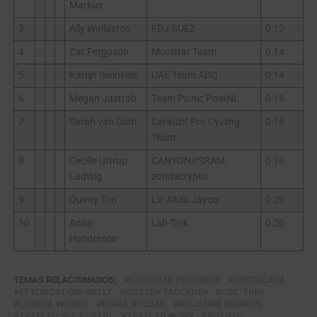
Markus
3
Ally Wollaston
FDJ-SUEZ
0:12
4
Cat Ferguson
Movistar Team
0:14
5
Karlijn Swinkels
UAE Team ADQ
0:14
6
Megan Jastrab
Team Picnic PostNL
0:16
7
Sarah van Dam
Ceratizit Pro Cycling
0:16
Team
8
Cecilie Uttrup
CANYON//SRAM
0:16
Ludwig
zondacrypto
9
Quinty Ton
Liv AlUla Jayco
0:20
10
Anna
Lidl-Trek
0:20
Henderson
TEMAS RELACIONADOS:
CICLISMO FEMENINO
DESTACADA
EF EDUCATION-OATLY
KRISTEN FAULKNER
LIDL-TREK
LORENA WIEBES
MARA ROLDAN
RIEJANNE MARKUS
TEAM PICNIC POSTNL
TEAM SD WORX - PROTIME