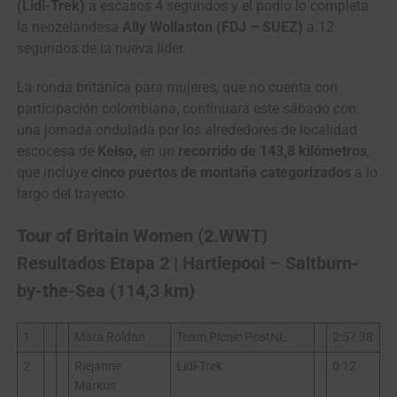
(Lidl-Trek)
a escasos 4 segundos y el podio lo completa
la neozelandesa
Ally Wollaston (FDJ – SUEZ)
a 12
segundos de la nueva líder.
La ronda británica para mujeres, que no cuenta con
participación colombiana, continuará este sábado con
una jornada ondulada por los alrededores de localidad
escocesa de
Kelso,
en un
recorrido de 143,8 kilómetros
,
que incluye
cinco puertos de montaña categorizados
a lo
largo del trayecto.
Tour of Britain Women (2.WWT)
Resultados Etapa 2 | Hartlepool – Saltburn-
by-the-Sea (114,3 km)
1
Mara Roldan
Team Picnic PostNL
2:57:38
2
Riejanne
Lidl-Trek
0:12
Markus