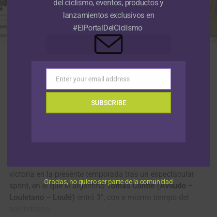
del ciclismo, eventos, productos y
lanzamientos exclusivos en
#ElPortalDelCiclismo
El antioqueño Santiago Mesa ganó la segunda etapa en línea de la
Vuelta a Portugal 2026. (Foto © Volta a Portugal)
En un final a pura velocidad,
Santiago Mesa
se alzó con
Enter your email address
Email
la victoria en la segunda etapa en línea de la
Vuelta a
Portugal 2026
. El velocista paisa del equipo
SUBSCRIBE
Anicolor/Campicarn
ganó el sprint en la línea de meta en
Albufeira, resistiendo la presión del español
Daniel Cavia
(Burgos Burpellet BH)
, que tuvo que conformarse con el
2° puesto por segundo día consecutivo.
El sprinter antioqueño, de 28 años, consiguió su quinta
victoria en la presente temporada tras un espectacular
Gracias, no quiero ser parte de la comunidad
sprint, en el que el argentino
Tomas Contte (Aviludo –
Louletano – Loulé)
entró 3°, con e mismo tiempo del
colombiano.