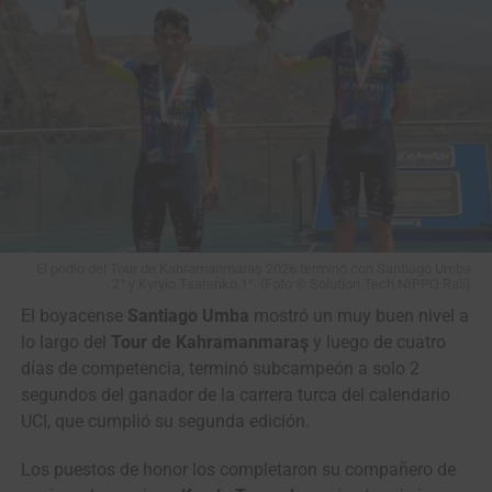
Santiago Mesa
(Anicolor) GANÓ en un
cerrado sprint la etapa
de la Vuelta a Portugal
2026 (Sines › Albufeira,
180.4 Kms)
#VamosEscarabajos
#CiclismoColombiano
El podio del Tour de Kahramanmaraş 2026 terminó con Santiago Umba
#Colombia
2° y Kyrylo Tsarenko 1°. (Foto © Solution Tech NIPPO Rali)
El boyacense
Santiago Umba
mostró un muy buen nivel a
lo largo del
Tour de Kahramanmaraş
y luego de cuatro
©️
@cyclingontnt
…
días de competencia, terminó subcampeón a solo 2
segundos del ganador de la carrera turca del calendario
UCI, que cumplió su segunda edición.
— Mundo Ciclístico (@mundociclistico)
August 7, 2026
Los puestos de honor los completaron su compañero de