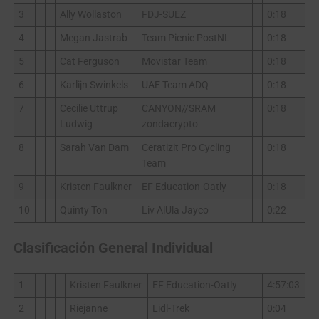
3
Ally Wollaston
FDJ-SUEZ
0:18
4
Megan Jastrab
Team Picnic PostNL
0:18
5
Cat Ferguson
Movistar Team
0:18
6
Karlijn Swinkels
UAE Team ADQ
0:18
7
Cecilie Uttrup
CANYON//SRAM
0:18
Ludwig
zondacrypto
8
Sarah Van Dam
Ceratizit Pro Cycling
0:18
Team
9
Kristen Faulkner
EF Education-Oatly
0:18
10
Quinty Ton
Liv AlUla Jayco
0:22
Clasificación General Individual
1
Kristen Faulkner
EF Education-Oatly
4:57:03
2
Riejanne
Lidl-Trek
0:04