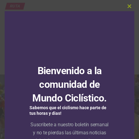
RUTA
Clos
Santiago Mesa le gana a Daniel
this
modu
Cavia la segunda etapa de la
Vuelta a Portugal en un final de
‘Foto Finish’
Publicado
Hace 46 mins
el
7 agosto, 2026
Por
Redacción RMC
Bienvenido a la
comunidad de
Mundo Ciclístico.
Sabemos que el ciclismo hace parte de
tus horas y dias!
Suscribete a nuestro boletín semanal
y no te pierdas las últimas noticias