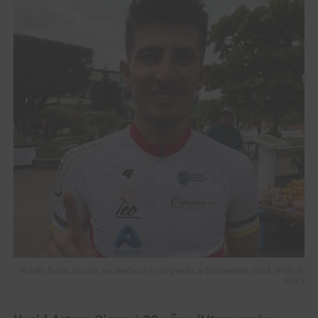
Rubén Darío Acosta se destacó en la Vuelta a Guatemala 2023. (Foto ©
FGC)