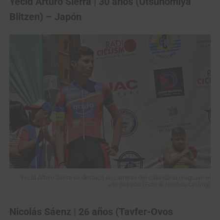
Yecid Arturo Sierra | 30 años (Utsunomiya
Blitzen) – Japón
Yecid Arturo Sierra se destacó en carreras del calendario uruguayo el
año pasado. (Foto © Náutico Cycling)
Nicolás Sáenz | 26 años (Tavfer-Ovos