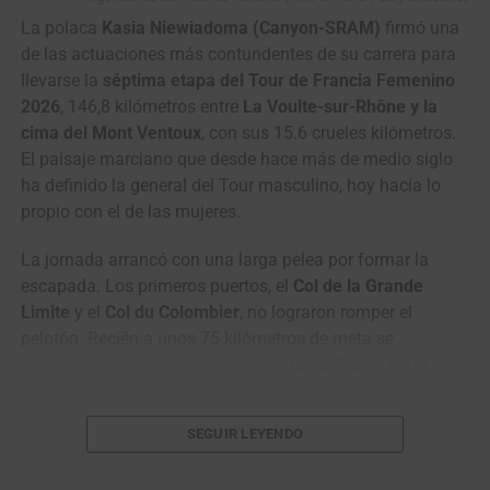
Umba
NIPPO Rali
10
Martins João
Credibom – LA Alumínios
m.t.
La polaca
Kasia Niewiadoma (Canyon-SRAM)
firmó una
– Marcos Car
3
Rein
Kinan Racing Team
0:31
de las actuaciones más contundentes de su carrera para
Taaramäe
llevarse la
séptima etapa del Tour de Francia Femenino
28
Adrián
Gi Group Holding –
m.t.
2026
, 146,8 kilómetros entre
La Voulte-sur-Rhône y la
Bustamante
Simoldes – UDO
4
Adne van
Terengganu Cycling
0:37
cima del Mont Ventoux
, con sus 15.6 crueles kilómetros.
Engelen
Team
44
Jesús David
Efapel Cycling
m.t.
El paisaje marciano que desde hace más de medio siglo
Peña
5
Awet Aman
Istanbul Team
0:41
ha definido la general del Tour masculino, hoy hacía lo
6
Mathias
VC Fukuoka
0:57
propio con el de las mujeres.
Bregnhøj
La jornada arrancó con una larga pelea por formar la
7
Benjamín
Terengganu Cycling
1:43
escapada. Los primeros puertos, el
Col de la Grande
Prades
Team
Limite
y el
Col du Colombier
, no lograron romper el
8
Fergus
Terengganu Cycling
2:33
pelotón. Recién a unos 75 kilómetros de meta se
Browning
Team
consolidó un grupo de cabeza con
Idoia Eraso, Marit
9
Jo
Kinan Racing Team
2:36
Raaijmakers, Ruby Roseman-Gannon, Mia Griffin
y la
Hashikawa
antioqueña
Paula Patiño (Laboral Kutxa)
. El grupo fue
SEGUIR LEYENDO
creciendo hasta sacarle varios minutos al pelotón.
10
Gerard
VC Fukuoka
2:52
Ledesma