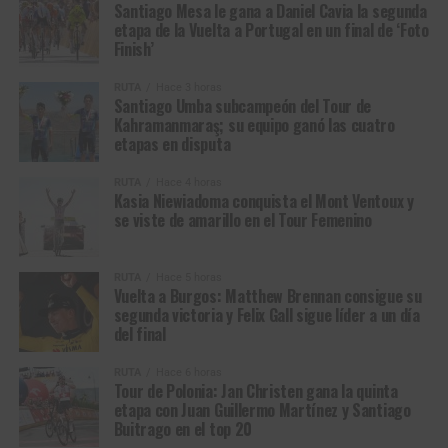
Santiago Mesa le gana a Daniel Cavia la segunda
8
Fábio Costa
Feira dos Sofás –
0:21
etapa de la Vuelta a Portugal en un final de ‘Foto
Boavista
Finish’
9
Rúben
Feira dos Sofás –
0:22
RUTA
Hace 3 horas
Rodrigues
Boavista
Kasia Niewiadoma se visitó de amarillo en el Mont Ventoux (Foto ©
Santiago Umba subcampeón del Tour de
A.S.O/Billy Ceusters)
Kahramanmaraş; su equipo ganó las cuatro
10
Daniel Cavia
Burgos Burpellet BH
0:22
etapas en disputa
Entonces contraatacó Niewiadoma y esa sí fue la
estocada real. Reusser y Vollering se miraron, ninguna
RUTA
Hace 4 horas
Kasia Niewiadoma conquista el Mont Ventoux y
quiso asumir la persecución. Ese instante de duda les
se viste de amarillo en el Tour Femenino
costaría el amarillo. La polaca no volvió a mirar atrás. A 8
kilómetros ya sacaba varios segundos; a 5,5 superaba el
minuto.
RUTA
Hace 5 horas
Vuelta a Burgos: Matthew Brennan consigue su
segunda victoria y Felix Gall sigue líder a un día
Niewiadoma cruzó la meta en solitario, su primera victoria
del final
de etapa en un Tour de Francia a pesar de su idílica
relación con el Tour de France Femmes: tercera en 2022,
RUTA
Hace 6 horas
Tour de Polonia: Jan Christen gana la quinta
2023, 2025 y gran campeona en 2024. Vollering entró
etapa con Juan Guillermo Martínez y Santiago
segunda a 1:16 tras descolgar a Reusser en el tramo final.
Buitrago en el top 20
La campeona mundial de CRI terminó cuarta, superada