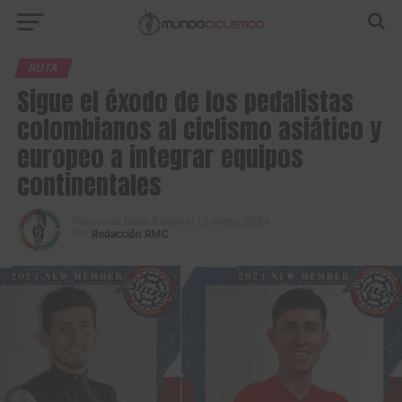
RUTA
Sigue el éxodo de los pedalistas
colombianos al ciclismo asiático y
europeo a integrar equipos
continentales
Publicado
Hace 3 años
el
12 enero, 2024
Por
Redacción RMC