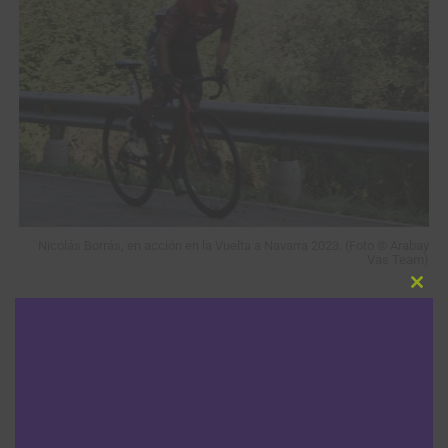
Nicolás Borrás, en acción en la Vuelta a Navarra 2023. (Foto © Arabay
Vas Team)
Clos
this
modu
TEMAS RELACIONADOS:
2024
CAMILO ANDRÉS GÓMEZ
CICLISMO
DESTACADA
EFAPEL CYCLING
ESCARABAJOS
HUANSHENG - SCOM - TAISHAN SPORT TEAM
HUGO RODRÍGUEZ
ILLES BALEARS ARABAY CYCLING
JONATHAN GUATIBONZA
LUIS CARLOS CHÍA
NICOLÁS BORRÁS
NICOLÁS SÁEZ
RUBÉN DARÍO ACOSTA
SANTIAGO MESA
SPRINTERS COLOMBIANOS