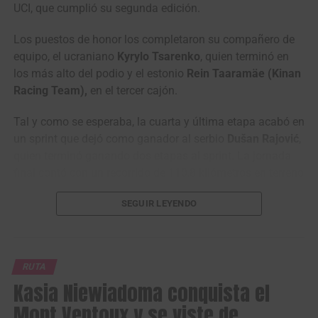
UCI, que cumplió su segunda edición.
— Mundo Ciclístico (@mundociclistico)
August 7, 2026
Los puestos de honor los completaron su compañero de
equipo, el ucraniano
Kyrylo Tsarenko
, quien terminó en
los más alto del podio y el estonio
Rein Taaramäe (Kinan
Racing Team),
en el tercer cajón.
Tal y como se esperaba, la cuarta y última etapa acabó en
un sprint que dejó como ganador al serbio
Dušan Rajović
,
quien terminó ganando dos etapas al sprint. La jornada
final contó con un recorrido de 110,8 kilómetros en terreno
en su mayoró llano.
SEGUIR LEYENDO
La carrera turca terminó siendo un monólogo del equipo
Santiago Mesa, ganador de la segunda etapa en línea de la Vuelta a
italiano
Solution Tech NIPPO Rali
, que ganó las cuatro
Portugal 2026. (Foto Volta a Portugal © Reproducción RTP)
etapas en disputa, una con el ucraniano
Kyrylo Tsarenko
,
RUTA
otra con el colombiano
Santiago Umba
y dos más con el
Volta a Portugal em Bicicleta (2.1)
Kasia Niewiadoma conquista el
serbio
Dušan Rajović
.
Resultados Etapa 2 | Sines – Albufeira (180,4
Mont Ventoux y se viste de