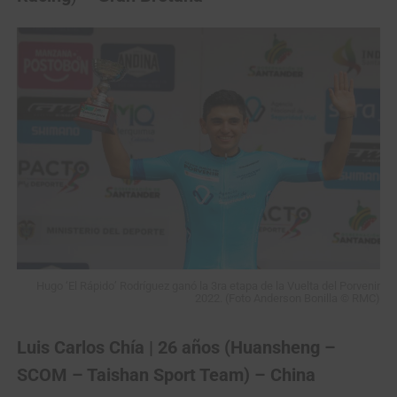
Hugo ‘El Rápido’ Rodríguez ganó la 3ra etapa de la Vuelta del Porvenir
2022. (Foto Anderson Bonilla © RMC)
Luis Carlos Chía | 26 años (Huansheng –
SCOM – Taishan Sport Team) – China