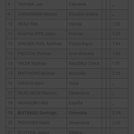
8
TRATNIK Jan
Eslovenia
,,
9
JORGENSON Matteo
Estados Unidos
,,
10
HEALY Ben
Irlanda
1:20
11
ALAPHILIPPE Julian
Francia
1:25
12
VAN DER POEL Mathieu
Países Bajos
1:49
13
PIDCOCK Thomas
Gran Bretaña
1:50
14
VACEK Mathias
República Checa
1:51
15
MATTHEWS Michael
Australia
2:13
16
HIRSCHI Marc
Suiza
,,
17
SKJELMOSE Mattias
Dinamarca
,,
18
ARANBURU Alex
España
,,
19
BUITRAGO Santiago
Colombia
2:15
20
PEDERSEN Mads
Dinamarca
2:20
21
STUYVEN Jasper
Bélgica
,,