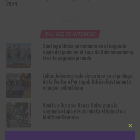
2024
ANUNCIO
TAL VEZ TE INTERESE
Santiago Umba permanece en el segundo
cajón del podio en el Tour de Kahramanmaraş
tras la segunda jornada
Julius Johansen sale victorioso en el prólogo
de la Vuelta a Portugal; Adrián Bustamante
el mejor colombiano
Vuelta a Burgos: Oscar Onley gana la
segunda etapa y le arrebata el liderato a
Matthew Brennan
Clos
Jonathan Milan también se queda con el
this
modu