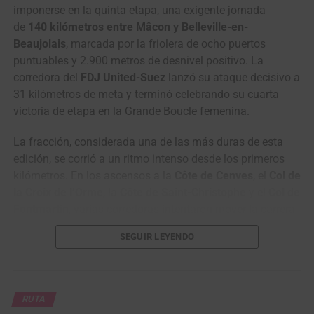
imponerse en la quinta etapa, una exigente jornada
de
140 kilómetros entre Mâcon y Belleville-en-
Beaujolais
, marcada por la friolera de ocho puertos
puntuables y 2.900 metros de desnivel positivo. La
corredora del
FDJ United-Suez
lanzó su ataque decisivo a
31 kilómetros de meta y terminó celebrando su cuarta
victoria de etapa en la Grande Boucle femenina.
La fracción, considerada una de las más duras de esta
edición, se corrió a un ritmo intenso desde los primeros
kilómetros. En los ascensos a la
Côte de Cenves
, el
Col de
la Croix de l’Orme
, la
Côte de Saint-Christophe
y el
Col de
Fontmartin
, varias corredoras intentaron mover la carrera,
mientras
Puck Pieterse
sumaba puntos importantes para
SEGUIR LEYENDO
consolidarse con el maillot de la montaña.
La fuga del día quedó conformada por 19 corredoras,
entre ellas
Antonia Niedermaier
,
Dominika
RUTA
Wlodarczyk
,
Juliette Berthet
,
Franziska Koch
,
Liane