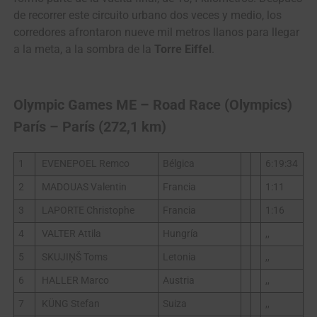
de recorrer este circuito urbano dos veces y medio, los
corredores afrontaron nueve mil metros llanos para llegar
a la meta, a la sombra de la
Torre Eiffel
.
Olympic Games ME – Road Race (Olympics)
París – París (272,1 km)
1
EVENEPOEL Remco
Bélgica
6:19:34
2
MADOUAS Valentin
Francia
1:11
3
LAPORTE Christophe
Francia
1:16
4
VALTER Attila
Hungría
,,
5
SKUJIŅŠ Toms
Letonia
,,
6
HALLER Marco
Austria
,,
7
KÜNG Stefan
Suiza
,,