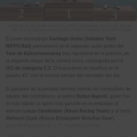
France Femmes tras la 5a etapa (Foto©A.S.O./Billy Ceusters)
El momento clave llegó en el
Col de Durbize
, donde el
trabajo de
Évita Muzic
y
Célia Gery
preparó el ataque de
Santiago Umba, Kyrylo Tsarenko y Adne van Engelen, en el podio parcial
del Tour de Kahramanmaraş 2026. (Foto © Solution Tech NIPPO Rali)
Vollering a 700 metros de la cima. Solo
Marlen
Reusser
,
Katarzyna Niewiadoma-Phinney
e
Isabella
El joven escarabajo
Santiago Umba (Solution Tech
Holmgren
pudieron seguir el movimiento, mientras la
NIPPO Rali)
permaneció en el segundo cajón podio del
campeona defensora
Pauline Ferrand-Prévot
,
Cédrine
Tour de Kahramanmaraş
tras reportarse en el pelotón, en
Kerbaol
y
Anna van der Breggen
cedieron terreno y
la segunda etapa de la carrera turca, catalogada por la
quedaron fuera de la pelea por la etapa y salvo milagrosa
UCI de categoría 2.2
. El boyacense se clasificó en el
remontada de la lucha por el podio general.
puesto 43° con el mismo tiempo del vencedor del día.
En el último ascenso del día, el
Mont Brouilly
, Vollering
El ganador de la jornada terminó siendo un compañero de
volvió a acelerar y solo Reusser y Niewiadoma resistieron
equipo del colombiano, el serbio
Dušan Rajović
, quien fue
su ofensiva. Las tres llegaron a disputar la victoria, con la
el más rápido al sprint tras ganarle en el embalaje al
neerlandesa imponiéndose al sprint por delante de la líder
alemán
Lucas Carstensen (Kinan Racing Team)
y al turco
suiza, que mantuvo el maillot amarillo con 12 segundos
Mehmet Çiçek (Konya Büyükşehir Belediye Spor)
,
de ventaja sobre Vollering y 1:17 sobre la polaca.
quienes finalizaron 2° y 3°, respectivamente.
Niedermaier, gran protagonista de la fuga, ascendió al