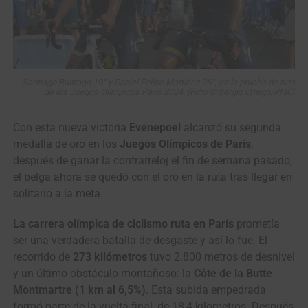
Santiago Buitrago 19° y Daniel Felipe Martínez 25°
,
en la prueba de ruta
de los Juegos Olímpicos París 2024. (Foto © Sergio Urrego/RMC)
Con esta nueva victoria
Evenepoel
alcanzó su segunda
medalla de oro en los
Juegos Olímpicos de París
,
después de ganar la contrarreloj el fin de semana pasado,
el belga ahora se quedó con el oro en la ruta tras llegar en
solitario a la meta.
La carrera olímpica de ciclismo ruta en París
prometía
ser una verdadera batalla de desgaste y así lo fue. El
recorrido de
273 kilómetros
tuvo 2.800 metros de desnivel
y un último obstáculo montañoso: la
Côte de la Butte
Montmartre (1 km al 6,5%)
. Esta subida empedrada
formó parte de la vuelta final, de 18,4 kilómetros. Después