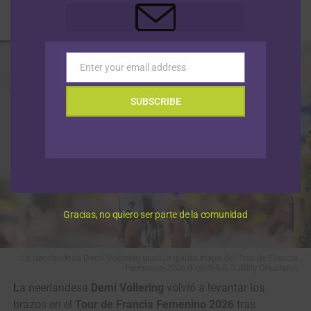
Publicado
Hace 5 horas
el
5 agosto, 2026
Por
Sergio Urrego Pedraza
Enter your email address
Email
SUBSCRIBE
Gracias, no quiero ser parte de la comunidad
La neerlandesa Demi Vollering ganó la quinta etapa del Tour de Francia
Femenino 2026 (Foto©A.S.O./Billy Ceusters)
L
a neerlandesa
Demi Vollering
volvió a levantar los
brazos en el
Tour de Francia Femenino 2026
tras