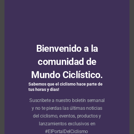
tercer duelo de velocistas en el Tour de
Polonia
Ranking UCI: Egan Bernal sigue como el
mejor colombiano en el escalafón tras nueva
actualización
Bienvenido a la
Santiago Umba se reporta 2° en la jornada
inaugural del Tour de Kahramanmaraş
comunidad de
Mundo Ciclístico.
Sabemos que el ciclismo hace parte de
tus horas y dias!
RUTA
Suscribete a nuestro boletín semanal
Demi Vollering gana en Beaujolais
y no te pierdas las últimas noticias
y aprieta la general del Tour de
del ciclismo, eventos, productos y
Francia Femenino
lanzamientos exclusivos en
#ElPortalDelCiclismo