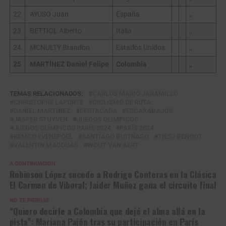
22
AYUSO Juan
España
,,
23
BETTIOL Alberto
Italia
,,
24
MCNULTY Brandon
Estados Unidos
,,
25
MARTÍNEZ Daniel Felipe
Colombia
,,
TEMAS RELACIONADOS:
CARLOS MARIO JARAMILLO
CHRISTOPHE LAPORTE
CICLISMO DE RUTA
DANIEL MARTINEZ
DESTACADA
ESCARABAJOS
JASPER STUYVEN
JUEGOS OLÍMPICOS
JUEGOS OLÍMPICOS PARÍS 2024
PARÍS 2024
REMCO EVENEPOEL
SANTIAGO BUITRAGO
TIESJ BENOOT
VALENTIN MADOUAS
WOUT VAN AERT
A CONTINUACIÓN
Robinson López sucede a Rodrigo Conteras en la Clásica
El Carmen de Viboral; Jaider Muñoz gana el circuito final
NO TE PIERDAS
“Quiero decirle a Colombia que dejé el alma allá en la
pista”: Mariana Pajón tras su participación en París