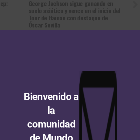
ep:
George Jackson sigue ganando en
suelo asiático y vence en el inicio del
Tour de Hainan con destaque de
Óscar Sevilla
ANUNCIO
AL VEZ TE INTERESE
Bienvenido a
la
comunidad
 a Burgos: Oscar Onley gana
Vuelta a Burgos: Matthew Brennan
unda etapa y le arrebata el
gana en el Alto del Castillo
de Mundo
to a Matthew Brennan