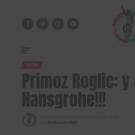
RUTA
Primoz Roglic: y
Hansgrohe!!!
Publicado
Hace 3 años
el
5 octubre, 2023
Por
Redacción RMC