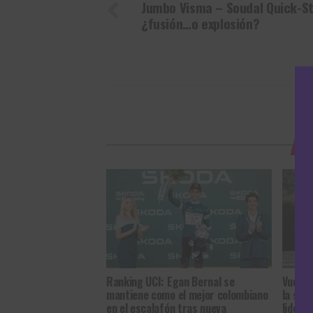
Jumbo Visma – Soudal Quick-St
¿fusión…o explosión?
T
Ranking UCI: Egan Bernal se
Vuelta
mantiene como el mejor colombiano
la seg
en el escalafón tras nueva
lidera