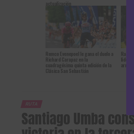
actualización
Remco Evenepoel le gana el duelo a
Rankin
Richard Carapaz en la
líder 
cuadragésima quinta edición de la
arrasa
Clásica San Sebastián
RUTA
Santiago Umba cons
victoria en la terce