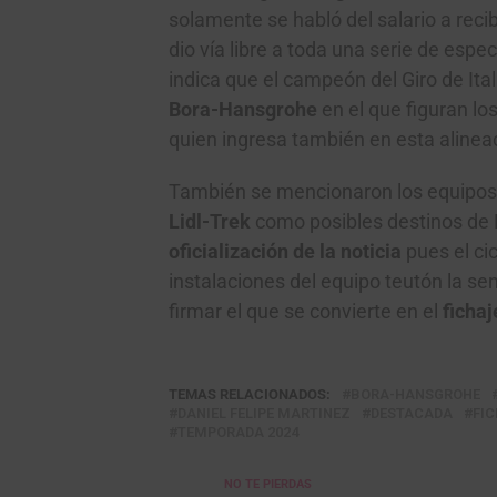
solamente se habló del salario a reci
dio vía libre a toda una serie de esp
indica que el campeón del Giro de Ital
Bora-Hansgrohe
en el que figuran l
quien ingresa también en esta alineac
También se mencionaron los equipos
Lidl-Trek
como posibles destinos de R
oficialización de la noticia
pues el cic
instalaciones del equipo teutón la se
firmar el que se convierte en el
fichaj
TEMAS RELACIONADOS:
BORA-HANSGROHE
DANIEL FELIPE MARTINEZ
DESTACADA
FI
TEMPORADA 2024
NO TE PIERDAS