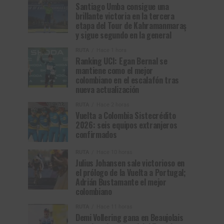
Santiago Umba consigue una
brillante victoria en la tercera
etapa del Tour de Kahramanmaraş
y sigue segundo en la general
RUTA
Hace 1 hora
Ranking UCI: Egan Bernal se
mantiene como el mejor
colombiano en el escalafón tras
nueva actualización
RUTA
Hace 2 horas
Vuelta a Colombia Sistecrédito
2026: seis equipos extranjeros
confirmados
RUTA
Hace 10 horas
Julius Johansen sale victorioso en
el prólogo de la Vuelta a Portugal;
Adrián Bustamante el mejor
colombiano
RUTA
Hace 11 horas
Demi Vollering gana en Beaujolais