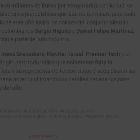
bir
(6 millones de Euros por temporada)
, con lo cual se
eculaciones periodísticas que aún no terminan, pero todo
ia de este año lucirá los colores del conjunto alemán
os colombianos
Sergio Higuita
y
Daniel Felipe Martínez
,
ión a partir del año próximo.
Ineos Grenadiers
,
Movitar
,
Israel-Premier Tech
y el
oglic pero todo indica que
solamente falta la
lista y su representante fueron vistos y acogidos en las
mana anterior ultimando los detalles necesarios para
e del año
.
CICLISMO
CICLOMERCADO
CICLOMERCATO
CHAJES
JUMBO VISMA
PRIMOZ ROGLIC
SERGIO HIGUITA
A CONTINUACIÓN