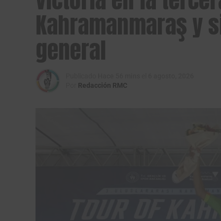
Kahramanmaraş y si
general
Publicado
Hace 56 mins
el
6 agosto, 2026
Por
Redacción RMC