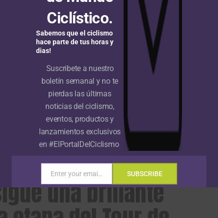
Ciclístico.
Sabemos que el ciclismo
hace parte de tus horas y
dias!
Suscribete a nuestro
boletín semanal y no te
g UCI: Tadej Pogacar súper
La cuadragésima quinta edición de
pierdas las últimas
del escalafón mundial tras
la Clásica San Sebastián
r en el Tour de Francia 2026
presentada oficialmente; cinco
noticias del ciclismo,
colombianos en la lista de
eventos, productos y
preinscritos
lanzamientos exclusivos
en #ElPortalDelCiclismo
Enter your email address
SUBSCRIBE
Email
igue una brillante
ra etapa del Tour de