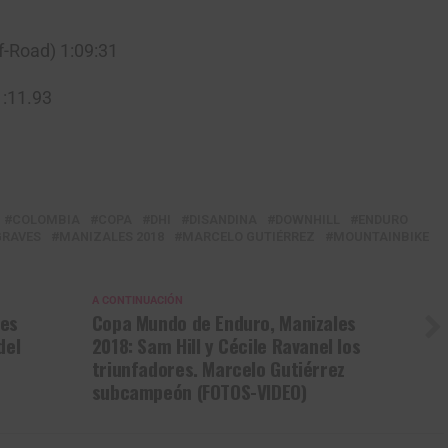
f-Road) 1:09:31
1:11.93
Gracias, no quiero ser parte de la comunidad
COLOMBIA
COPA
DHI
DISANDINA
DOWNHILL
ENDURO
GRAVES
MANIZALES 2018
MARCELO GUTIÉRREZ
MOUNTAINBIKE
A CONTINUACIÓN
les
Copa Mundo de Enduro, Manizales
del
2018: Sam Hill y Cécile Ravanel los
triunfadores. Marcelo Gutiérrez
subcampeón (FOTOS-VIDEO)