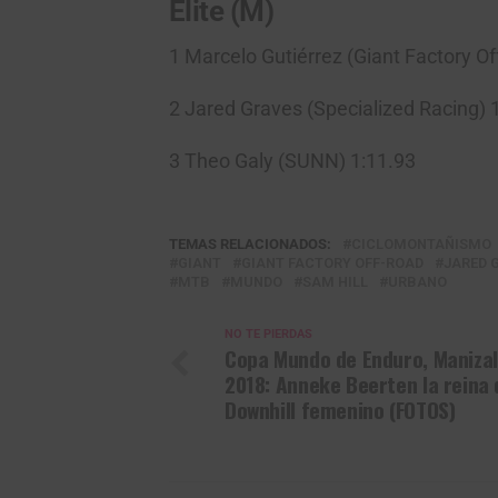
Élite (M)
1 Marcelo Gutiérrez (Giant Factory Of
2 Jared Graves (Specialized Racing) 
3 Theo Galy (SUNN) 1:11.93
TEMAS RELACIONADOS:
CICLOMONTAÑISMO
GIANT
GIANT FACTORY OFF-ROAD
JARED 
MTB
MUNDO
SAM HILL
URBANO
NO TE PIERDAS
Copa Mundo de Enduro, Maniza
2018: Anneke Beerten la reina 
Downhill femenino (FOTOS)