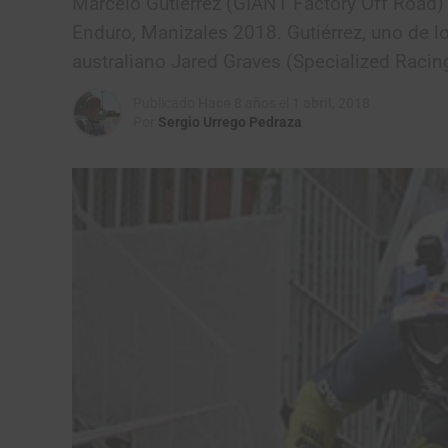
Marcelo Gutiérrez (GIANT Factory Off Road)
Enduro, Manizales 2018. Gutiérrez, uno de 
australiano Jared Graves (Specialized Racin
Publicado
Hace 8 años
el
1 abril, 2018
Por
Sergio Urrego Pedraza