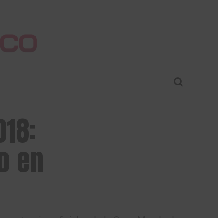
018:
o en