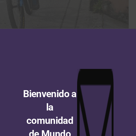
 Road) defendió este sábado la casa en la apertura de
a Mundo de Enduro, Manizales 2018. Gutiérrez, uno de
ial del DH, marcó un tiempo de 1:09:36 para imponerse
zed Racing) y al francés Theo Galy (SUNN).
ng) realizó el mejor registro en la pista situada en el
ense pero fue penalizado en el final lo que dejó la
Bienvenido a
rrez que defendió su casa ante varios de los mejores
la
ita en Manizales para la segunda parada de la Copa
comunidad
pecialidad, Sam Hill (Chain Reaction) estuvo junto a su
de Mundo
Factory Racing) entre las grandes figuras del inicio de