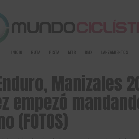
INICIO
RUTA
PISTA
MTB
BMX
LANZAMIENTOS
nduro, Manizales 2
rez empezó mandand
no (FOTOS)