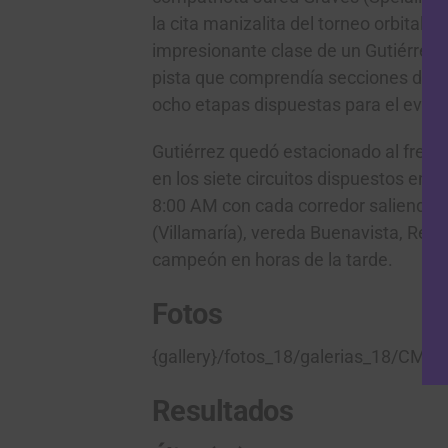
la cita manizalita del torneo orbital 
impresionante clase de un Gutiérrez q
pista que comprendía secciones de es
ocho etapas dispuestas para el evento
Gutiérrez quedó estacionado al frent
en los siete circuitos dispuestos en e
8:00 AM con cada corredor saliendo c
(Villamaría), vereda Buenavista, Rec
campeón en horas de la tarde.
Fotos
{gallery}/fotos_18/galerias_18/CM_E
Resultados