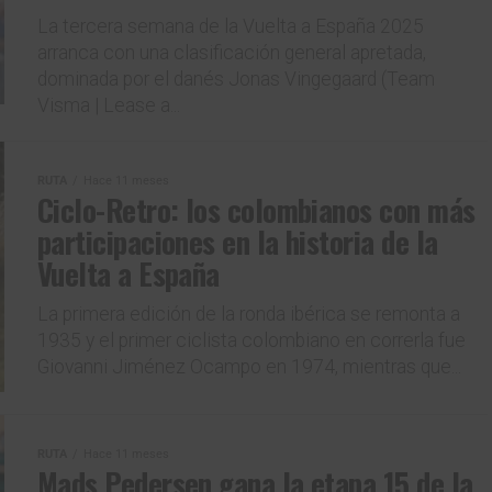
La tercera semana de la Vuelta a España 2025
Gracias, no quiero ser parte de la comunidad
arranca con una clasificación general apretada,
dominada por el danés Jonas Vingegaard (Team
Visma | Lease a...
RUTA
Hace 11 meses
Ciclo-Retro: los colombianos con más
participaciones en la historia de la
Vuelta a España
La primera edición de la ronda ibérica se remonta a
1935 y el primer ciclista colombiano en correrla fue
Giovanni Jiménez Ocampo en 1974, mientras que...
RUTA
Hace 11 meses
Mads Pedersen gana la etapa 15 de la