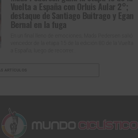
Vuelta a España con Orluis Aular 2°;
destaque de Santiago Buitrago y Egan
Bernal en la fuga
En un final lleno de emociones, Mads Pedersen salió
vencedor de la etapa 15 de la edición 80 de la Vuelta
a España, luego de recorrer...
S ARTÍCULOS