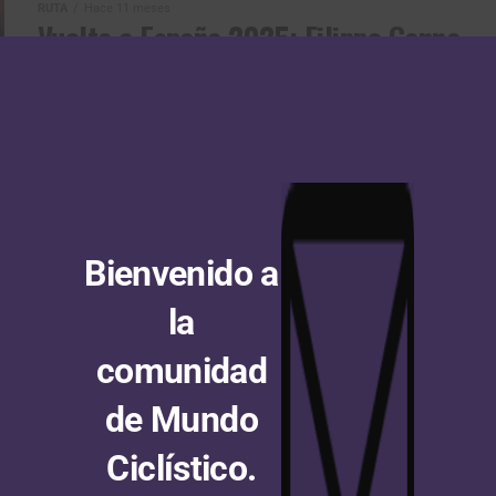
RUTA
Hace 11 meses
Vuelta a España 2025: Filippo Ganna
confirma su rol de favorito y gana la
crono en Valladolid
Confirmando su rol de favorito, Filippo Ganna (Ineos
Grenadiers) se impuso ajustadamente en la etapa 18
de la Vuelta a España 2025, una contrarreloj individual
totalmente...
Bienvenido a
RUTA
Hace 11 meses
la
Vuelta a España 2025: Giulio Pellizzari
gana en el Alto del Morredero con
comunidad
Jonas Vingegaard defendiendo el
de Mundo
liderato
Ciclístico.
En un final picando hacia arriba, Giulio Pellizzari (Red
Bull – BORA – hansgrohe) se impuso en la etapa 17