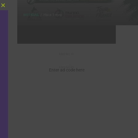
Close
this
NOTICIAS
Hace 1 mes
module
ANUNCIO
ANUNCIO
Enter ad code here