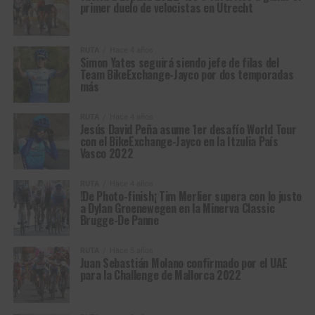
primer duelo de velocistas en Utrecht
RUTA
Hace 4 años
Simon Yates seguirá siendo jefe de filas del
Team BikeExchange-Jayco por dos temporadas
más
RUTA
Hace 4 años
Jesús David Peña asume 1er desafío World Tour
con el BikeExchange-Jayco en la Itzulia País
Vasco 2022
RUTA
Hace 4 años
!De Photo-finish¡ Tim Merlier supera con lo justo
a Dylan Groenewegen en la Minerva Classic
Brugge-De Panne
RUTA
Hace 5 años
Juan Sebastián Molano confirmado por el UAE
para la Challenge de Mallorca 2022