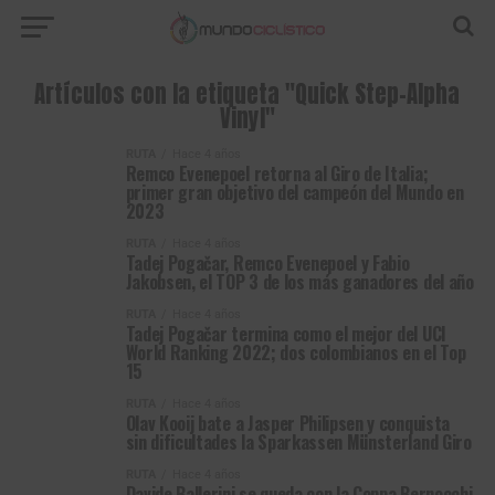
Artículos con la etiqueta "Quick Step-Alpha
Vinyl"
RUTA
Hace 4 años
Remco Evenepoel retorna al Giro de Italia;
primer gran objetivo del campeón del Mundo en
2023
RUTA
Hace 4 años
Tadej Pogačar, Remco Evenepoel y Fabio
Jakobsen, el TOP 3 de los más ganadores del año
RUTA
Hace 4 años
Tadej Pogačar termina como el mejor del UCI
World Ranking 2022; dos colombianos en el Top
15
RUTA
Hace 4 años
Olav Kooij bate a Jasper Philipsen y conquista
sin dificultades la Sparkassen Münsterland Giro
RUTA
Hace 4 años
Davide Ballerini se queda con la Coppa Bernocchi