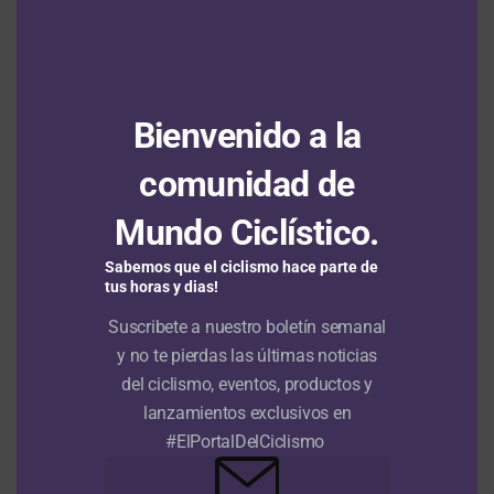
MÁS ARTÍCULOS
Bienvenido a la
ARTÍCULOS RECIENTES
comunidad de
Nu Colombia, por el triplete de la Vuelta a Colombia con Rodrigo
Mundo Ciclístico.
Contreras
6 agosto, 2026
Sabemos que el ciclismo hace parte de
Santiago Umba consigue una brillante victoria en la tercera
tus horas y dias!
etapa del Tour de Kahramanmaraş y sigue segundo en la
Suscribete a nuestro boletín semanal
general
6 agosto, 2026
y no te pierdas las últimas noticias
del ciclismo, eventos, productos y
Francisco Campos se adjudica la primera etapa en línea de la
Vuelta a Portugal con Adrián Bustamante y Jesús David Peña en
lanzamientos exclusivos en
el top 15
6 agosto, 2026
#ElPortalDelCiclismo
Tour de Francia Femenino: Kim Le Court se impone en la sexta