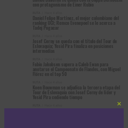
con protagonismo de Einer Rubio
RUTA
Hace 4 años
Daniel Felipe Martínez, el mejor colombiano del
ranking UCI; Remco Evenepoel se le acerca a
Tadej Pogacar
RUTA
Hace 4 años
Josef Cerny se queda con el título del Tour de
Eslovaquia; Yesid Pira finaliza en posiciones
intermedias
RUTA
Hace 4 años
Fabio Jakobsen supera a Caleb Ewan para
anotarse el Campeonato de Flandes, con Miguel
Flórez en el top 50
RUTA
Hace 4 años
Koen Bouwman se adjudica la tercera etapa del
Tour de Eslovaquia con Josef Cerny de líder y
Yesid Pira cediendo tiempo
RUTA
Hace 4 años
Clos
Barrida espectacular del Quick-Step-Alpha Vinyl
this
en la apertura del Tour de Eslovaquia; Ethan
modu
Vernon gana el prólogo