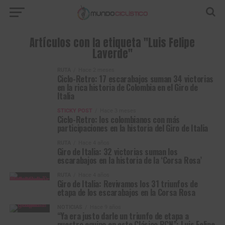
Artículos con la etiqueta "Luis Felipe
Laverde"
RUTA
Hace 2 meses
Ciclo-Retro: 17 escarabajos suman 34 victorias
en la rica historia de Colombia en el Giro de
Italia
STICKY POST
Hace 3 meses
Ciclo-Retro: los colombianos con más
participaciones en la historia del Giro de Italia
RUTA
Hace 4 años
Giro de Italia: 32 victorias suman los
escarabajos en la historia de la ‘Corsa Rosa’
RUTA
Hace 4 años
Giro de Italia: Revivamos los 31 triunfos de
etapa de los escarabajos en la Corsa Rosa
NOTICIAS
Hace 9 años
“Ya era justo darle un triunfo de etapa a
nuestro equipo en este Clásico RCN”: Luis Felipe