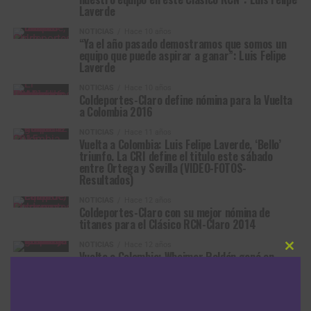
Laverde
NOTICIAS
Hace 10 años
“Ya el año pasado demostramos que somos un
equipo que puede aspirar a ganar”: Luis Felipe
Laverde
NOTICIAS
Hace 10 años
Coldeportes-Claro define nómina para la Vuelta
a Colombia 2016
NOTICIAS
Hace 11 años
Vuelta a Colombia: Luis Felipe Laverde, ‘Bello’
triunfo. La CRI define el titulo este sábado
entre Ortega y Sevilla (VIDEO-FOTOS-
Resultados)
NOTICIAS
Hace 12 años
Coldeportes-Claro con su mejor nómina de
titanes para el Clásico RCN-Claro 2014
NOTICIAS
Hace 12 años
Vuelta a Colombia: Wbeimar Roldán ganó en
Clos
this
Tunja. Miguel Rubiano nuevo líder (VIDEO-FOTOS-
modu
RESULTADOS)