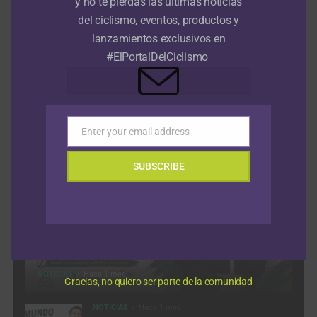
y no te pierdas las últimas noticias
etapa con Tomás Contte 3° y Santiago Mesa 7°
8 agosto, 2026
del ciclismo, eventos, productos y
lanzamientos exclusivos en
Felix Gall se defiende en Lagunas de Neila y se queda con el
#ElPortalDelCiclismo
título de la Vuelta a Burgos 2026
8 agosto, 2026
VIDEOS
Enter your email address
Email
SUBSCRIBE
NOTICIAS
Hace 1 mes
Gracias, no quiero ser parte de la comunidad
NOTICIAS
Hace 1 mes