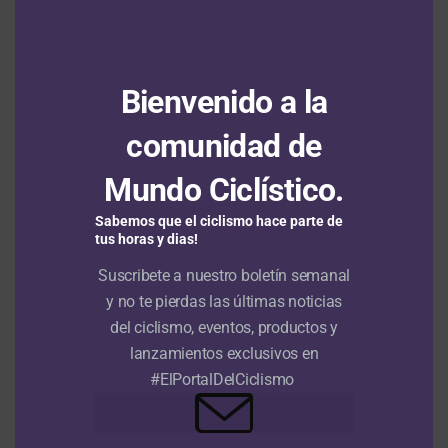
Francisco Campos se adjudica la primera etapa en línea de la
Vuelta a Portugal con Adrián Bustamante y Jesús David Peña en
el top 15
6 agosto, 2026
Bienvenido a la
Tour de Francia Femenino: Kim Le Court se impone en la sexta
comunidad de
etapa y Marlen Reusser salva el liderato
6 agosto, 2026
Mundo Ciclístico.
Felix Gall saca a relucir sus dotes de escalador y gana la tercera
etapa de la Vuelta a Burgos; Nairo Quintana el colombiano más
Sabemos que el ciclismo hace parte de
destacado
6 agosto, 2026
tus horas y dias!
Suscribete a nuestro boletín semanal
y no te pierdas las últimas noticias
VIDEOS
del ciclismo, eventos, productos y
lanzamientos exclusivos en
#ElPortalDelCiclismo