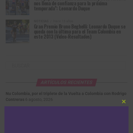
nos llena de confianza para la próxima
temporada”: Leonardo Duque
NOTICIAS
Hace 13 años
Gran Premio Bruno Beghelli: Leonardo Duque se
queda con la última para el Team Colombia en
este 2013 (Video-Resultados)
ARTÍCULOS RECIENTES
Nu Colombia, por el triplete de la Vuelta a Colombia con Rodrigo
Contreras
6 agosto, 2026
Clos
this
modu
Santiago Umba consigue una brillante victoria en la tercera
etapa del Tour de Kahramanmaraş y sigue segundo en la
general
6 agosto, 2026