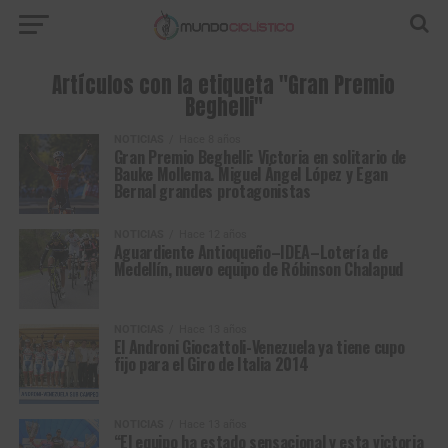
Artículos con la etiqueta "Gran Premio
Beghelli"
NOTICIAS
Hace 8 años
Gran Premio Beghelli: Victoria en solitario de
Bauke Mollema. Miguel Ángel López y Egan
Bernal grandes protagonistas
NOTICIAS
Hace 12 años
Aguardiente Antioqueño–IDEA–Lotería de
Medellín, nuevo equipo de Róbinson Chalapud
NOTICIAS
Hace 13 años
El Androni Giocattoli-Venezuela ya tiene cupo
fijo para el Giro de Italia 2014
NOTICIAS
Hace 13 años
“El equipo ha estado sensacional y esta victoria