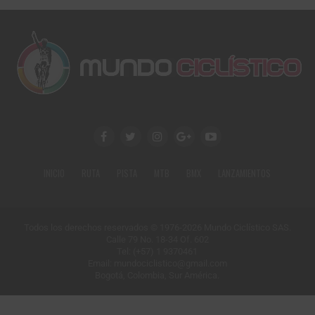
INICIO
RUTA
PISTA
MTB
BMX
LANZAMIENTOS
Todos los derechos reservados © 1976-2026 Mundo Ciclístico SAS.
Calle 79 No. 18-34 Of. 602
Tel: (+57) 1 9370461
Email: mundociclistico@gmail.com
Bogotá, Colombia, Sur América.