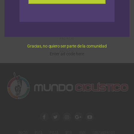
NOTICIAS
Hace 7 años
Los mejores momentos de la
presentación de equipos del Tour
Colombia 2.1
ANUNCIO
Gracias, no quiero ser parte de la comunidad
ANUNCIO
Enter ad code here
INICIO
RUTA
PISTA
MTB
BMX
LANZAMIENTOS