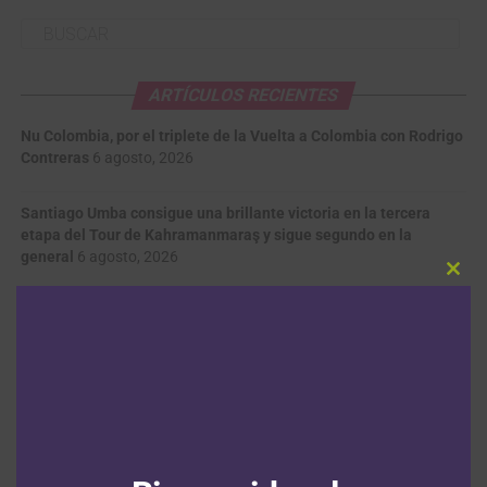
ARTÍCULOS RECIENTES
Nu Colombia, por el triplete de la Vuelta a Colombia con Rodrigo
Contreras
6 agosto, 2026
Santiago Umba consigue una brillante victoria en la tercera
etapa del Tour de Kahramanmaraş y sigue segundo en la
general
6 agosto, 2026
Clos
this
Francisco Campos se adjudica la primera etapa en línea de la
modu
Vuelta a Portugal con Adrián Bustamante y Jesús David Peña en
el top 15
6 agosto, 2026
Tour de Francia Femenino: Kim Le Court se impone en la sexta
etapa y Marlen Reusser salva el liderato
6 agosto, 2026