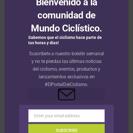
Bienvenido a la
Felix Gall saca a relucir sus dotes de escalador y gana la tercera
etapa de la Vuelta a Burgos; Nairo Quintana el colombiano más
comunidad de
destacado
6 agosto, 2026
Mundo Ciclístico.
VIDEOS
NOTICIAS
Hace 1 mes
Sabemos que el ciclismo hace parte de
tus horas y dias!
NOTICIAS
Hace 1 mes
Suscribete a nuestro boletín semanal
Episodio 1: Tour de Francia 2026
Previo: Analizamos el formato de la
y no te pierdas las últimas noticias
contrarreloj por equipos
del ciclismo, eventos, productos y
lanzamientos exclusivos en
NOTICIAS
Hace 7 años
Tour Colombia 2019 | Video resumen |
#ElPortalDelCiclismo
Etapa 3
NOTICIAS
Hace 7 años
Tour Colombia 2019| Video resumen |
Enter your email address
Email
Etapa 2
SUBSCRIBE